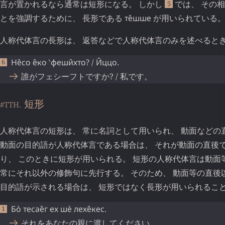
言が置かれるなら通常は短形になる。 しかし
では、 その相
5
とを強調するために、 長形である
те̂шше
が用いられている
人称代体言の長形は、 返答などで人称代体言のみを述べると
Не̂со е̂ко
‵феши̂хто
?
/
И̂ццо
.
誰がフェシーフトですか? / 私です。
短形
#TTH.
人称代体言の短形は、 常に名詞として用いられ、 動面などの
動面の目的語が人称代体言である場合は、 それが動面の直後
り、 このときに短形が用いられる。 短形の人称代体言は動面
常にそれ以外の修飾句に先行する。 そのため、 動面等の直後
目的語が示される場合は、 短形ではなく長形が用いられるこ
Бо̀
тесае̂г
ех
шѐ
лехе̂кес
.
それをあなたの親に渡してください。