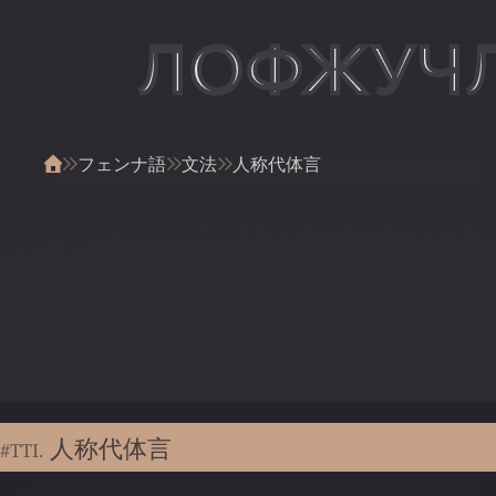
ЛОФЖУЧ
フェンナ語
文法
人称代体言
人称代体言
#TTI.