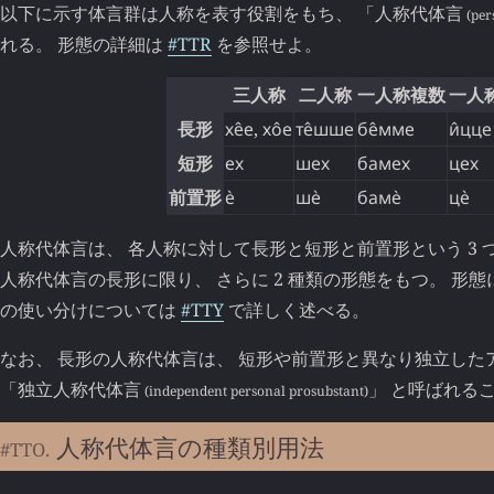
以下に示す体言群は人称を表す役割をもち、 「
人称代体言
(per
れる。 形態の詳細は
#TTR
を参照せよ。
三人称
二人称
一人称複数
一人
長形
хе̂е
,
хо̂е
те̂шше
бе̂мме
и̂цце
短形
ех
шех
бамех
цех
前置形
ѐ
шѐ
бамѐ
цѐ
人称代体言は、 各人称に対して長形と短形と前置形という 3 
人称代体言の長形に限り、 さらに 2 種類の形態をもつ。 形
の使い分けについては
#TTY
で詳しく述べる。
なお、 長形の人称代体言は、 短形や前置形と異なり独立した
「
独立人称代体言
」 と呼ばれる
(independent personal prosubstant)
人称代体言の種類別用法
#TTO.