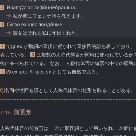
Ичаҕҕу̂с
ос
лефи̂ннео̂рашша
.
私が彼にフェンナ語を教えます。
Су̂ган
ех
шес
лонди̂чме
.
彼女はそれを私に昨日くれた。
では
ех
が動詞の直後に置かれて直接目的語を表しており
1
表している。
は複数の人称代体言が同時に使われている例
3
後に並べられている。 なお、 人称代体言の短形の中での順番
の
ех
шес
を
шес
ех
としても自然である。
3
名面や述面も項として人称代体言の短形を取ることがある。
前置形
#TTE.
人称代体言の前置形は、 常に形容詞として用いられ、 名面に