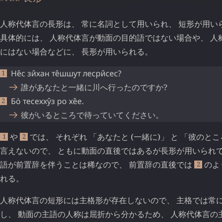
人称代体言の長形は、 常に名詞として用いられ、 短形が用い
具体的には、 人称代体言が動面の目的語ではない場合や、 人
にはない場合などに、 長形が用いられる。
Не̂с
зи̂хан
те̂шшут
лесри̂сес
?
誰があなたと一緒に川へ行ったのですか?
Бо̀
тесехху̂з
ро
хе̂е
.
彼がいるところで待っていてください。
や
では、 それぞれ 「あなたと (一緒に)」 と 「彼のと
1
2
言えないので、 ともに動面の直後ではあるが長形が用いられて
語が前置辞を伴うことは稀なので、 前置辞の直後では
のよ
2
れる。
人称代体言の短形には主格形が存在しないので、 主格では常に
し、 動面の主語の人称は屈折から分かるため、 人称代体言の