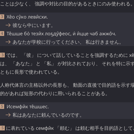
ことは少なく、 強調や対比の目的があるときにのみ使われる
Хе̂о
су̂ко
леви̂схи
.
彼なら中にいます。
Те̂шше
бо̀
тези̂х
лоҕду̂феос
,
и́
и̂цце
чаб
ажжо̂ч
.
あなたが学校に行ってください、 私は行きません。
では、 「彼」 について話していることを強調するために
хе
3
は、 「あなた」 と 「私」 が対比されており、 それを特に示
ともに長形で使われている。
人称代体言の主格以外の長形も、 動面の直後で目的語を示す場
的があれば短形の代わりに用いられることがある。
Исемфи̂к
те̂шшес
.
私はあなたに頼んでいるのです。
に表れている
семфи̂к
「頼む」 は頼む相手を目的語として
5