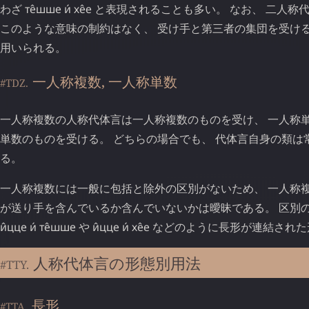
わざ
те̂шше
и́
хе̂е
と表現されることも多い。 なお、 二人称
このような意味の制約はなく、 受け手と第三者の集団を受け
用いられる。
一人称複数, 一人称単数
#TDZ.
一人称複数の人称代体言は一人称複数のものを受け、 一人称
単数のものを受ける。 どちらの場合でも、 代体言自身の類は
る。
一人称複数には一般に包括と除外の区別がないため、 一人称
が送り手を含んでいるか含んでいないかは曖昧である。 区別
и̂цце
и́
те̂шше
や
и̂цце
и́
хе̂е
などのように長形が連結された
人称代体言の形態別用法
#TTY.
長形
#TTA.