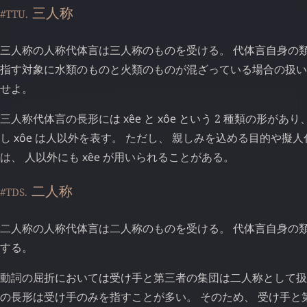
三人称
#TTU.
三人称の人称代体言は三人称のものを受ける。 代体言自身の
指す対象に水類のものと火類のものが混ざっている場合の扱
せよ。
三人称代体言の長形には
хе̂е
と
хо̂е
という 2 種類の形があり
し
хо̂е
は人以外を表す。 ただし、 親しみを込める目的や擬
は、 人以外にも
хе̂е
が用いられることがある。
二人称
#TDS.
二人称の人称代体言は二人称のものを受ける。 代体言自身の
する。
動詞の屈折においては受け手と第三者の集団は二人称として扱
の長形は受け手のみを指すことが多い。 そのため、 受け手と