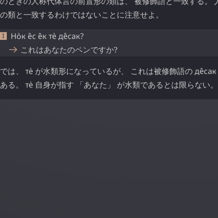
のときの人称代体言の前置形の類は、 被修飾語と一致する。 
の類と一致するわけではないことに注意せよ。
Но̀к
е̂с
е̂к
тѐ
де̂сак
?
これはあなたのペンですか?
では、
тѐ
が水類形になっているが、 これは被修飾語の
де̂сак
ある。
тѐ
自身が指す 「あなた」 が水類であるとは限らない。