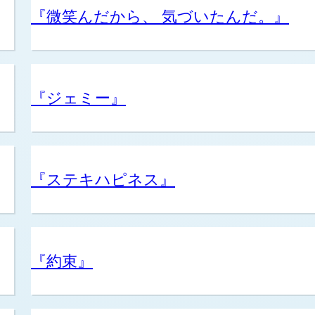
『微笑んだから、 気づいたんだ。』
『ジェミー』
『ステキハピネス』
『約束』