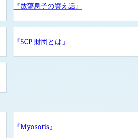
『放蕩息子の譬え話』
『SCP 財団とは』
『Myosotis』