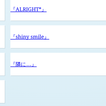
『ALRIGHT*』
『shiny smile』
『隣に
』
…