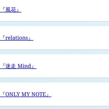
『風花』
『relations』
『迷走 Mind』
『ONLY MY NOTE』