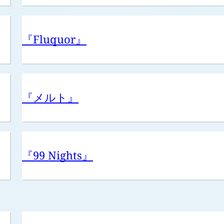
『Fluquor』
『メルト』
『99 Nights』