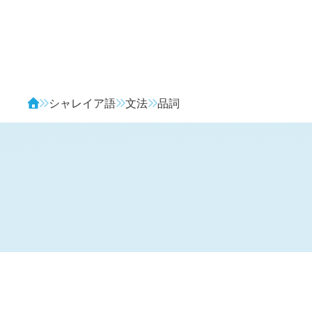
Avendia
シャレイア語
文法
品詞
語彙的品詞と文法的品詞
#SZI.