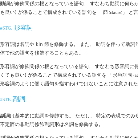
動詞が修飾関係の根となっている語句、 すなわち動詞に何らか
も良い) が係ることで構成されている語句を 「
節
」 と
(clause)
形容詞
#STG.
形容詞は名詞や
kin
節を修飾する。 また、 助詞を伴って助詞
体で他の語句を修飾することもある。
形容詞が修飾関係の根となっている語句、 すなわち形容詞に何
くても良い) が係ることで構成されている語句を 「
形容詞句
(ad
形容詞のように働く語句を指すわけではないことに注意された
副詞
#STF.
副詞は基本的に動詞を修飾する。 ただし、 特定の表現でのみ
不定辞の非動詞修飾副詞形は名詞を修飾する。
副詞が修飾関係の根となっている語句、 すなわち副詞に何らか