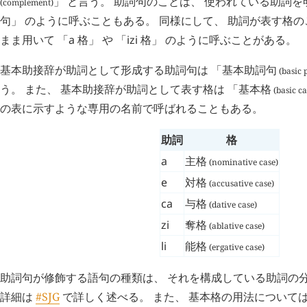
」 と言う。 助詞句のことは、 使われている助詞を
(complement)
句」 のように呼ぶこともある。 同様にして、 助詞が表す格の
まま用いて 「
a
格」 や 「
izi
格」 のように呼ぶことがある。
基本助接辞が助詞として形成する助詞句は 「
基本助詞句
(basic 
う。 また、 基本助接辞が助詞として表す格は 「
基本格
(basic ca
の表に示すような専用の名前で呼ばれることもある。
助詞
格
a
主格
(nominative case)
e
対格
(accusative case)
ca
与格
(dative case)
zi
奪格
(ablative case)
li
能格
(ergative case)
助詞句が修飾する語句の種類は、 それを構成している助詞の
詳細は
#SJG
で詳しく述べる。 また、 基本格の用法について