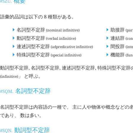
概要
#SZU.
語彙的品詞は以下の 8 種類がある。
名詞型不定辞
助接辞
(nominal infinitive)
(part
動詞型不定辞
連結辞
(verbal infinitive)
(con
連述詞型不定辞
間投辞
(adpredicative infinitive)
(inte
特殊詞型不定辞
機能辞
(special infinitive)
(fun
動詞型不定辞, 名詞型不定辞, 連述詞型不定辞, 特殊詞型不定辞の
」 と呼ぶ。
(infinitive)
名詞型不定辞
#SQM.
名詞型不定辞は内容語の一種で、 主に人や物体や概念などの名
であり、 数は多い。
動詞型不定辞
#SQN.