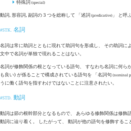
特殊詞
(special)
動詞, 形容詞, 副詞の 3 つを総称して 「
述詞
」 と呼
(predicative)
名詞
#STK.
名詞は常に助詞とともに現れて助詞句を形成し、 その助詞に
文中で名詞が単独で現れることはない。
名詞が修飾関係の根となっている語句、 すなわち名詞に何らか
も良い) が係ることで構成されている語句を 「
名詞句
(nominal p
うに働く語句を指すわけではないことに注意されたい。
動詞
#STD.
動詞は節の根幹部分となるもので、 あらゆる修飾関係は修飾
動詞に辿り着く。 したがって、 動詞が他の語句を修飾するこ