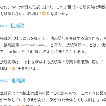
なお、
yo
は特殊な助詞であり、 これが構成する助詞句は間
を修飾しない。 詳細は
#SXK
を参照せよ。
接続詞
#STC.
接続詞は後ろに節を従えて、 他の語句を修飾する節を作る。 
「
接続詞節
」 と言う。 接続詞節のことは、 
(coordinate clause)
て 「
te
節」 や 「
iti
節」 のように呼ぶこともある。
接続詞節は、 それを構成する接続詞の分類や活用形に応じて、
細は
#SJC
を参照せよ。
連結詞
#SNV.
連結詞は 2 つ以上の語句を繋げる役割をもつ。 このときに
が一致している必要があり、 繋がれた全体も同じ役割をもつ表