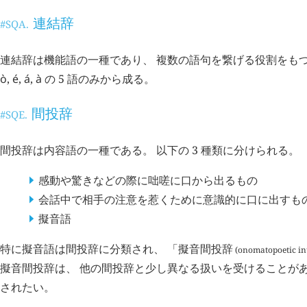
連結辞
#SQA.
連結辞は機能語の一種であり、 複数の語句を繋げる役割をも
ò
,
é
,
á
,
à
の 5 語のみから成る。
間投辞
#SQE.
間投辞は内容語の一種である。 以下の 3 種類に分けられる。
感動や驚きなどの際に咄嗟に口から出るもの
会話中で相手の注意を惹くために意識的に口に出すも
擬音語
特に擬音語は間投辞に分類され、 「
擬音間投辞
(onomatopoetic int
擬音間投辞は、 他の間投辞と少し異なる扱いを受けることがあ
されたい。