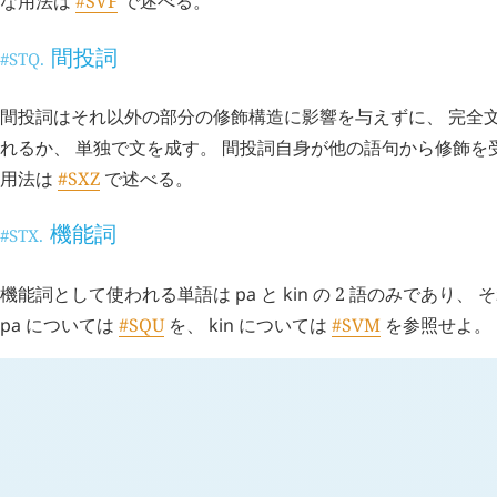
な用法は
#SVF
で述べる。
間投詞
#STQ.
間投詞はそれ以外の部分の修飾構造に影響を与えずに、 完全
れるか、 単独で文を成す。 間投詞自身が他の語句から修飾を
用法は
#SXZ
で述べる。
機能詞
#STX.
機能詞として使われる単語は
pa
と
kin
の 2 語のみであり、
pa
については
#SQU
を、
kin
については
#SVM
を参照せよ。