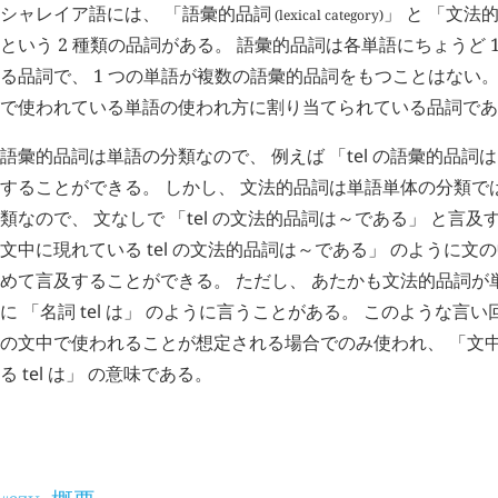
シャレイア語には、 「
語彙的品詞
」 と 「
文法
(lexical category)
という 2 種類の品詞がある。 語彙的品詞は各単語にちょうど 
る品詞で、 1 つの単語が複数の語彙的品詞をもつことはない。
で使われている単語の使われ方に割り当てられている品詞であ
語彙的品詞は単語の分類なので、 例えば 「
tel
の語彙的品詞は
することができる。 しかし、 文法的品詞は単語単体の分類で
類なので、 文なしで 「
tel
の文法的品詞は～である」 と言及す
文中に現れている
tel
の文法的品詞は～である」 のように文
めて言及することができる。 ただし、 あたかも文法的品詞が
に 「名詞
tel
は」 のように言うことがある。 このような言い
の文中で使われることが想定される場合でのみ使われ、 「文
る
tel
は」 の意味である。
語彙的品詞
#SQR.