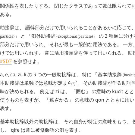
関係性を表したりする。 閉じたクラスであって数は限られており
ある。
助接辞は、 語幹部分だけで用いられることがあるかに応じて、
」 と 「
例外助接辞
」 の 2 種類に分
particle)
(exceptional particle)
部分だけで用いられ、 それが最も一般的な用法である。 一方
けでは用いられず、 常に活用接頭辞を伴って用いられる。 助
#SDF
を参照せよ。
a
,
e
,
ca
,
zi
,
li
の 5 つの一般助接辞は、 特に 「
基本助接辞
(basic p
本助接辞は単独では意味が定まらず、 その助接辞が作る助詞
味が決められる。 例えば
zi
は、 「囲む」 の意味の
kucit
とと
使うものを表すが、 「遠ざかる」 の意味の
qon
とともに用い
表す。
基本助接辞以外の助接辞は、 それ自身が特定の意味をもつ。 
し、
qife
は常に被修飾語の例を表す。