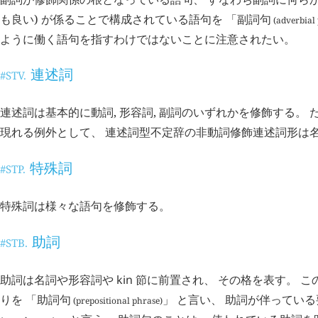
も良い) が係ることで構成されている語句を 「
副詞句
(adverbial 
ように働く語句を指すわけではないことに注意されたい。
連述詞
#STV.
連述詞は基本的に動詞, 形容詞, 副詞のいずれかを修飾する。 
現れる例外として、 連述詞型不定辞の非動詞修飾連述詞形は
特殊詞
#STP.
特殊詞は様々な語句を修飾する。
助詞
#STB.
助詞は名詞や形容詞や
kin
節に前置され、 その格を表す。 こ
りを 「
助詞句
」 と言い、 助詞が伴っている
(prepositional phrase)