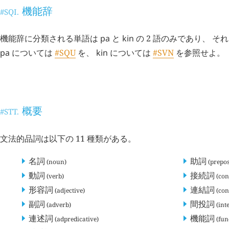
機能辞
#SQI.
機能辞に分類される単語は
pa
と
kin
の 2 語のみであり、 
pa
については
#SQU
を、
kin
については
#SVN
を参照せよ。
文法的品詞
#STS.
概要
#STT.
文法的品詞は以下の 11 種類がある。
名詞
助詞
(noun)
(prepos
動詞
接続詞
(verb)
(con
形容詞
連結詞
(adjective)
(con
副詞
間投詞
(adverb)
(inte
連述詞
機能詞
(adpredicative)
(fun