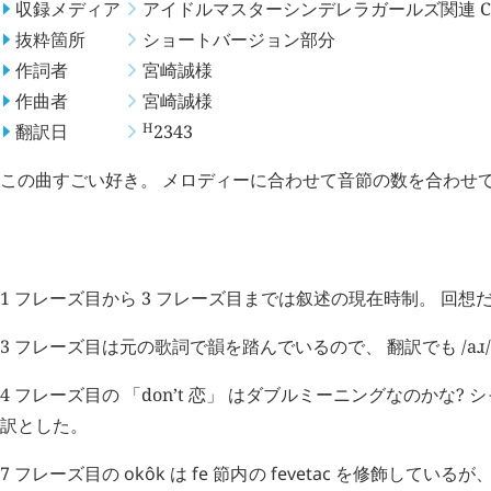
収録メディア
アイドルマスターシンデレラガールズ関連 CD 『M
抜粋箇所
ショートバージョン部分
作詞者
宮崎誠
様
作曲者
宮崎誠
様
H
翻訳日
2343
この曲すごい好き。 メロディーに合わせて音節の数を合わせ
考察点
1 フレーズ目から 3 フレーズ目までは叙述の現在時制。 回
3 フレーズ目は元の歌詞で韻を踏んでいるので、 翻訳でも /aɹ
4 フレーズ目の 「don’t 恋」 はダブルミーニングなのか
訳とした。
7 フレーズ目の
okôk
は
fe
節内の
fevetac
を修飾しているが、