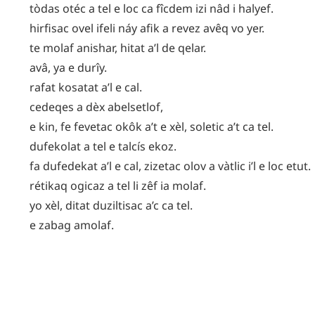
tòdas
otéc
a
tel
e
loc
ca
fîcdem
izi
nâd
i
halyef
.
hirfisac
ovel
ifeli
náy
afik
a
revez
avêq
vo
yer
.
te
molaf
anishar
,
hitat
a’l
de
qelar
.
avâ
,
ya
e
durîy
.
rafat
kosatat
a’l
e
cal
.
cedeqes
a
dèx
abelsetlof
,
e
kin
,
fe
fevetac
okôk
a’t
e
xèl
,
soletic
a’t
ca
tel
.
dufekolat
a
tel
e
talcís
ekoz
.
fa
dufedekat
a’l
e
cal
,
zizetac
olov
a
vàtlic
i’l
e
loc
etut
.
rétikaq
ogicaz
a
tel
li
zêf
ia
molaf
.
yo
xèl
,
ditat
duziltisac
a’c
ca
tel
.
e
zabag
amolaf
.