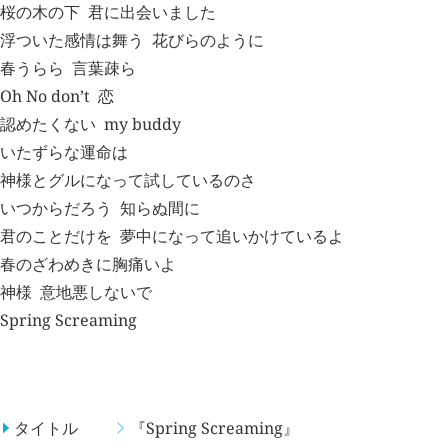
桜の木の下
君に出会いました
浮ついた感情は舞う
花びらのように
春うらら
言葉疎ら
Oh No don’t
恋
認めたくない
my buddy
いたずらな運命は
神様とグルになって試しているのさ
いつからだろう
知らぬ間に
君のことだけを
夢中になって追いかけているよ
春のざわめきに胸痛いよ
神様
意地悪しないで
Spring Screaming
概要
タイトル
『Spring Screaming』