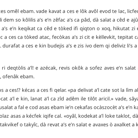
ces
omêl
ebam
.
vade
kavat
a
ces
e
lôk
avôl
evod
te
lac
,
licf
li
dem
so
kôlilis
a’s
e’n
zêfac
a’s
ca
pâd
,
dà
salat
a
cêd
e
ajû
a’s
e’n
keqikat
ca
cêd
e
tòked
ifi
qiqton
o
xoq
,
hikutat
zi
ac
a
ces
ca
tòked
atac
,
fecòkas
a’s
zi
cit
e
kèllevkit
,
tepitat
c
.
durafat
a
ces
e
kin
budejis
a’s
e
zis
ivo
dem
qi
deliviz
li’s
a
l
ri
deqtòlis
a’l
!
e
azécak
,
revis
okôk
a
sofez
aves
e’n
salat
,
ofenâk
ebam
.
os
a
ces⁉
kécas
a
ces
fi
qelar
.
«
pa
delivat
a’l
cate
sot
la
lìm
a
ocat
a’l
e
kin
,
lanat
a’l
ca
zîd
adêm
ile
tilôt
aricil
.»
vade
,
sây
usalat
a
fal
e
cod
asas
ebam
ie’n
cekafas
ocàszocèt
a’s
e’n
k
olaz
asas
a
kécfek
iqife
cal
.
«
oyâl
,
kodekat
a’l
loke
taklot
,
d
takvikef
o
takyîc
,
dà
revat
a’s
e’n
salat
e
avaxes
ò
axalket
a