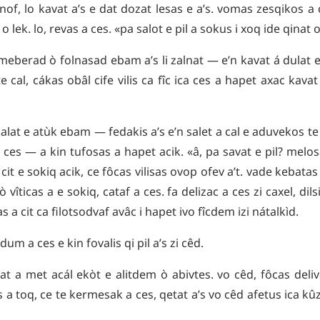
inof
,
lo
kavat
a’s
e
dat
dozat
lesas
e
a’s
.
vomas
zesqikos
a
o
lek
.
lo
,
revas
a
ces
.
«
pa
salot
e
pil
a
sokus
i
xoq
ide
qinat
meberad
ò
folnasad
ebam
a’s
li
zalnat
—
e’n
kavat
á
dulat
te
cal
,
cákas
obâl
cife
vilis
ca
fîc
ica
ces
a
hapet
axac
kavat
alat
e
atùk
ebam
—
fedakis
a’s
e’n
salet
a
cal
e
aduvekos
te
ces
—
a
kin
tufosas
a
hapet
acik
.
«
â
,
pa
savat
e
pil
?
melos
cit
e
sokiq
acik
,
ce
fôcas
vilisas
ovop
ofev
a’t
.
vade
kebatas
ò
vîticas
a
e
sokiq
,
cataf
a
ces
.
fa
delizac
a
ces
zi
caxel
,
dils
as
a
cit
ca
filotsodvaf
avâc
i
hapet
ivo
fîcdem
izi
nátalkìd
.
odum
a
ces
e
kin
fovalis
qi
pil
a’s
zi
cêd
.
lat
a
met
acál
ekòt
e
alitdem
ò
abivtes
.
vo
cêd
,
fôcas
deli
s
a
toq
,
ce
te
kermesak
a
ces
,
qetat
a’s
vo
cêd
afetus
ica
kû