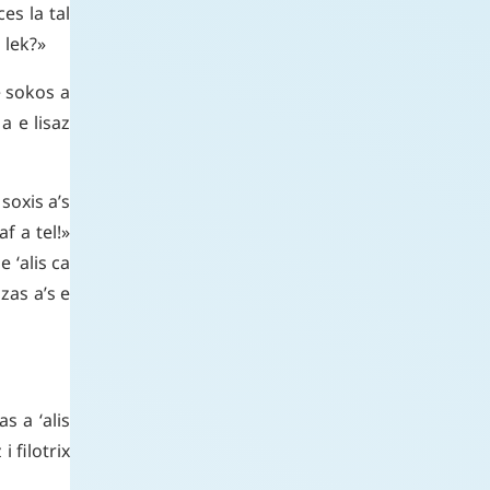
ces
la
tal
o
lek
?»
e
sokos
a
a
e
lisaz
soxis
a’s
af
a
tel
!»
e
ʻalis
ca
izas
a’s
e
vas
a
ʻalis
z
i
filotrix