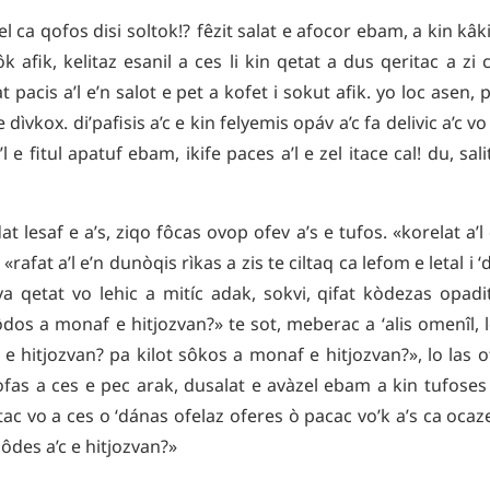
el
ca
qofos
disi
soltok⁉
fêzit
salat
e
afocor
ebam
,
a
kin
kâk
ôk
afik
,
kelitaz
esanil
a
ces
li
kin
qetat
a
dus
qeritac
a
zi
at
pacis
a’l
e’n
salot
e
pet
a
kofet
i
sokut
afik
.
yo
loc
asen
,
e
dìvkox
.
di’pafisis
a’c
e
kin
felyemis
opáv
a’c
fa
delivic
a’c
vo
’l
e
fitul
apatuf
ebam
,
ikife
paces
a’l
e
zel
itace
cal
!
du
,
sali
at
lesaf
e
a’s
,
ziqo
fôcas
ovop
ofev
a’s
e
tufos
.
«
korelat
a’l
«
rafat
a’l
e’n
dunòqis
rìkas
a
zis
te
ciltaq
ca
lefom
e
letal
i
ʻ
va
qetat
vo
lehic
a
mitíc
adak
,
sokvi
,
qifat
kòdezas
opadi
ôdos
a
monaf
e
hitjozvan
?»
te
sot
,
meberac
a
ʻalis
omenîl
,
e
hitjozvan
?
pa
kilot
sôkos
a
monaf
e
hitjozvan
?»,
lo
las
o
ofas
a
ces
e
pec
arak
,
dusalat
e
avàzel
ebam
a
kin
tufoses
tac
vo
a
ces
o
ʻdánas
ofelaz
oferes
ò
pacac
vo’k
a’s
ca
ocaz
sôdes
a’c
e
hitjozvan
?»