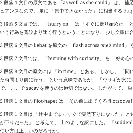
2 段落 1 文目の原文である 「as well as she cou
ュアンスなので、 単に 「集中できなかった」 に相当する
duqi
3 段落 5 文目では、 「hurry on」 は 「すぐに走り始めた
いう行為を普段より速く行うということになり、 少し文脈に
3 段落 6 文目の
kebat
を原文の 「flash across
one’s
mind」
3 段落 7 文目では、 「burning with curiosity」 
3 段落 8 文目の原文には 「in time」 とある。 しかし、 
た時間より前に行う」 という意味であるが、 「ウサギが穴
で、 ここで
sacav
を使うのは適切ではない。 したがって、 単
5 段落 1 文目の
filot-hapet
は、 その前に出てくる
filotsodvaf
5 段落 1 文目は 「途中までまっすぐで突然下りになった」
が下りだった」 と考えて、 上のような訳にした。 「suddenl
使い方は正しいのだろうか。