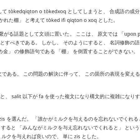
訳して
tòkedqiqton
o
tòkedxoq
としてしまうと、 合成語の成
かれた棚」 と考えて
tòked
ifi
qiqton
o
xoq
とした。
がる話題として文頭に置いた。 ここは、 原文では 「upon pe
 とすべきである。 しかし、 そのようにすると、 名詞修飾の
金」 の修飾語句である 「棚」 を倒置することができない。
である。 この問題の解決に伴って、 この箇所の表現を変え
ると、
salit
以下が
fa
を使った複文になり構文的に複雑になりす
zis
を選んだ。 「誰かがミルクを与えるのを忘れないでくれる
すると 「みんながミルクを与え忘れないでくれると」 とい
ミルクを与えれば良いので、 単に
zis
とした。