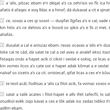
a
ʻalis
,
pôzac
ebam
e’n
déqat
a’s
ca
zehrisis
vo
fîc
ica
h
al’atis
é
al’aqec
e
xoq
lîdac
e
a
hinof
,
dà
dukavat
a
cit
e
qinat
ce
,
soxas
a
ces
qi
soxot
—
duqifat
lîgifas
a’s
e
cal
,
vade
kin
hitis
a’s
ce
dehisis
a’s
e
lissod
so
qikis
a’s
e
lîs
zi
met
.
ahafas
.
dusalat
a
cal
e
aniszaz
ebam
.
revas
ocavas
a
ʻalis
e’n
dus
loke
cal
te
càd
,
dà
salat
te
cal
a
zel
aves
e
analef
ekoz
itazi
fotaqas
onás
a
hapet
acik
zi
cikot
i
sevlat
e
sokiq
,
ce
licas
a
kin
vomes
licos
a’s
cate
sot
e
hapet
adak
kômat
a
e
sevlat
nalvaf
so
zizetis
a’s
ca
cit
.
onistecaf
,
qifat
licas
a
ces
e’n
kûv
te
tesil
acál
,
fodlisas
a
ʻalis
ca
filot
acik
,
fa
vomac
soxos
salat
a
talik
acates
i
filot-hapet
e
alîv
ifeli
tafecfil
,
lo
sa
otudkol
evêk
ziqo
kavat
a
ces
e
lôk
adak
iso
zedas
tidikiz
li’
adêm
ebam
.