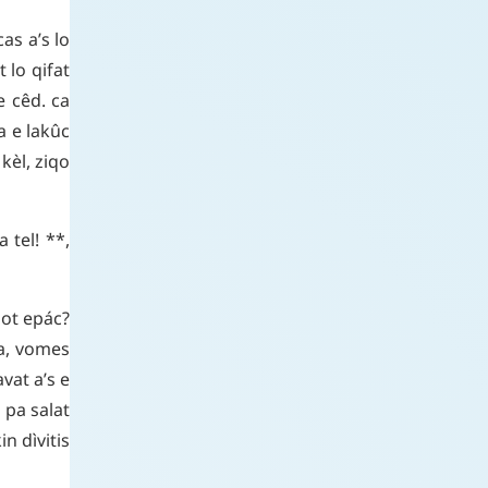
ecas
a’s
lo
t
lo
qifat
e
cêd
.
ca
a
e
lakûc
kèl
,
ziqo
a
tel
!
**,
lot
epác
?
a
,
vomes
avat
a’s
e
à
pa
salat
kin
dìvitis