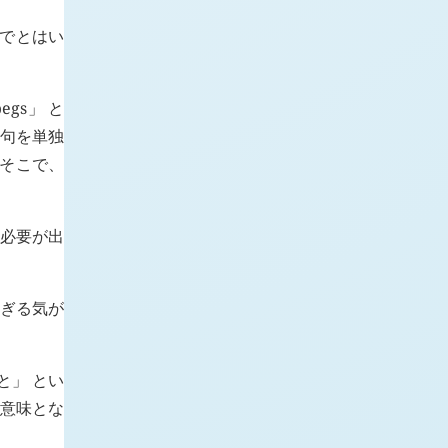
分でとはい
gs」 と
語句を単独
 そこで、
る必要が出
ぎる気が
と」 とい
う意味とな