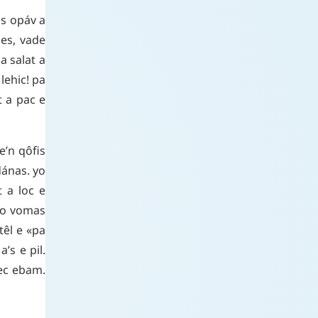
is
opáv
a
ces
,
vade
pa
salat
a
lehic
!
pa
t
a
pac
e
e’n
qôfis
dánas
.
yo
t
a
loc
e
lo
vomas
têl
e
«
pa
a’s
e
pil
.
ec
ebam
.