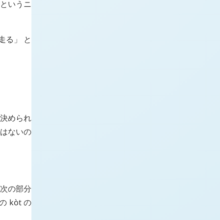
」 というニ
走る」 と
と決められ
ではないの
ぐ次の部分
この
kòt
の