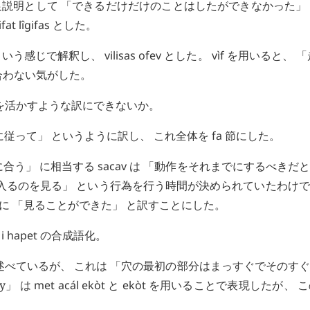
ld」 は、 補足説明として 「できるだけだけのことはしたができなかった
fat
lîgifas
とした。
」 という感じで解釈し、
vilisas
ofev
とした。
vìf
を用いると、 「
合わない気がした。
 を活かすような訳にできないか。
を 「好奇心に従って」 というように訳し、 これ全体を
fa
節にした。
「間に合う」 に相当する
sacav
は 「動作をそれまでにするべきだ
に入るのを見る」 という行為を行う時間が決められていたわけ
に 「見ることができた」 と訳すことにした。
i
hapet
の合成語化。
 と述べているが、 これは 「穴の最初の部分はまっすぐでそのす
y」 は
met
acál
ekòt
と
ekòt
を用いることで表現したが、 