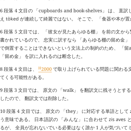
6 段落 4 文目の 「cupboards and book-shelves」 は、 直
え
tòked
が連続して綺麗ではない。 そこで、 「食器や本が置
6 段落 5 文目では、 「彼女が見たあらゆる棚」 を前の文から繋
書かれているので、 忠実に訳すなら 「あらゆる棚の留め金」
で倒置することはできないという文法上の制約のため、 「留め
「留め金」 を訳に入れるのは断念した。
H
8 段落 4 文目は、
2000
で取り上げられている問題に関わる文
てくる可能性がある。
9 段落 3 文目では、 原文の 「walk」 を翻訳文に残そうとす
したので、 翻訳文では削除した。
10 段落 4 文目では、 原文の 「they」 に対応する単語として
う意味である。 日本語訳の 「みんな」 に合わせて
zis
aves
と
るが、 全員が忘れないでいる必要はなく誰か 1 人が気づいて