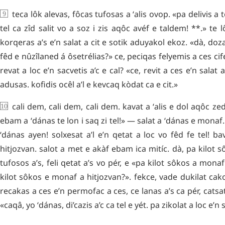
teca
lôk
alevas
,
fôcas
tufosas
a
ʻalis
ovop
.
«
pa
delivis
a
t
tel
ca
zîd
salit
vo
a
soz
i
zis
aqôc
avéf
e
taldem
!
**
.»
te
l
korqeras
a’s
e’n
salat
a
cit
e
sotik
aduyakol
ekoz
.
«
dà
,
doz
fêd
e
nûzîlaned
á
ôsetrélias
?»
ce
,
peciqas
felyemis
a
ces
cif
revat
a
loc
e’n
sacvetis
a’c
e
cal
?
«
ce
,
revit
a
ces
e’n
salat
a
adusas
.
kofidis
ocêl
a’l
e
kevcaq
kòdat
ca
e
cit
.»
cali
dem
,
cali
dem
,
cali
dem
.
kavat
a
ʻalis
e
dol
aqôc
zed
ebam
a
ʻdánas
te
lon
i
saq
zi
tel
!»
—
salat
a
ʻdánas
e
monaf
.
ʻdánas
ayen
!
solxesat
a’l
e’n
qetat
a
loc
vo
fêd
fe
tel
!
ba
hitjozvan
.
salot
a
met
e
akàf
ebam
ica
mitíc
.
dà
,
pa
kilot
s
tufosos
a’s
,
feli
qetat
a’s
vo
pér
,
e
«
pa
kilot
sôkos
a
monaf
kilot
sôkos
e
monaf
a
hitjozvan
?».
fekce
,
vade
dukilat
cak
recakas
a
ces
e’n
permofac
a
ces
,
ce
lanas
a’s
ca
pér
,
catsa
«
caqâ
,
yo
ʻdánas
,
di’cazis
a’c
ca
tel
e
yét
.
pa
zikolat
a
loc
e’n