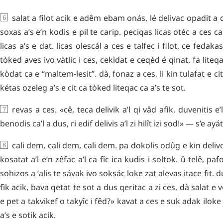
salat
a
filot
acik
e
adêm
ebam
onás
,
lé
delivac
opadit
a
soxas
a’s
e’n
kodis
e
pil
te
carip
.
peciqas
licas
otéc
a
ces
ca
licas
a’s
e
dat
.
licas
olescál
a
ces
e
talfec
i
filot
,
ce
fedakas
tòked
aves
ivo
vàtlic
i
ces
,
cekìdat
e
ceqèd
é
qinat
.
fa
liteq
kòdat
ca
e
“
maltem-lesit
”.
dà
,
fonaz
a
ces
,
li
kin
tulafat
e
cit
kétas
ozeleg
a’s
e
cit
ca
tòked
liteqac
ca
a’s
te
sot
.
revas
a
ces
.
«
cê
,
teca
delivik
a’l
qi
vâd
afik
,
duvenitis
e’
benodis
ca’l
a
dus
,
ri
edif
delivis
a’l
zi
hilît
izi
sod
!»
—
s’e
ayát
cali
dem
,
cali
dem
,
cali
dem
.
pa
dokolis
odûg
e
kin
deliv
kosatat
a’l
e’n
zêfac
a’l
ca
fîc
ica
kudis
i
soltok
.
û
telê
,
paf
sohizos
a
ʻalis
te
sávak
ivo
soksác
loke
zat
alevas
itace
fit
.
d
fìk
acik
,
bava
qetat
te
sot
a
dus
qeritac
a
zi
ces
,
dà
salat
e
v
e
pet
a
takvikef
o
takyîc
i
fêd
?»
kavat
a
ces
e
suk
adak
iloke
a’s
e
sotik
acik
.