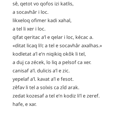
sê
,
qetot
vo
qofos
izi
katlis
,
a
socavhâr
i
loc
.
likxeloq
ofimer
kadi
xahal
,
a
tel
li
xer
i
loc
.
qifat
qeritac
a’l
e
qelar
i
loc
,
kécac
a
.
«
ditat
licaq
li’c
a
tel
e
socavhâr
axalhas
.»
kodletat
a’l
e’n
niqikiq
okôk
li
tel
,
a
duj
ca
zécek
,
lo
liq
a
pelsof
ca
xer
.
canisaf
a’l
.
dulicis
a’l
e
zic
.
yepelaf
a’l
.
kavat
a’l
e
fesot
.
zêfav
li
tel
a
solxis
ca
zîd
arak
.
zedat
kozesaf
a
tel
e’n
kodiz
li’l
e
zeref
.
hafe
,
e
xar
.