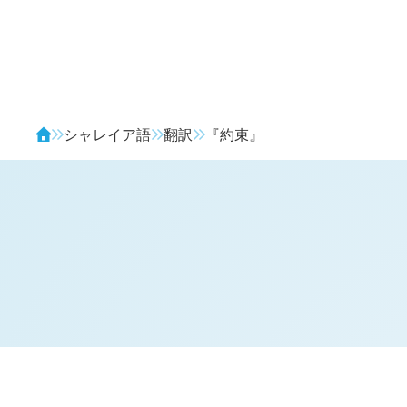
Avendia
シャレイア語
翻訳
『約束』
対訳