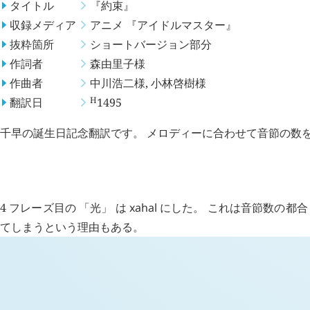
タイトル
『約束』
収録メディア
アニメ 『アイドルマスター』
抜粋箇所
ショートバージョン部分
作詞者
森由里子
様
作曲者
中川浩二
様
, 小林啓樹
様
H
翻訳日
1495
千早の誕生日記念翻訳です。 メロディーに合わせて音節の数
考察点
4 フレーズ目の 「光」 は
xahal
にした。 これは音節数の都合
てしまうという理由もある。