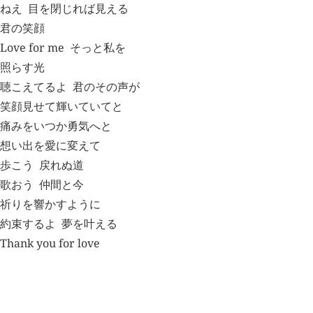
ねえ
目を閉じれば見える
君の笑顔
Love for me
そっと私を
照らす光
聴こえてるよ
君のその声が
笑顔見せて輝いていてと
痛みをいつか勇気へと
想い出を愛に変えて
歩こう
戻れぬ道
歌おう
仲間と今
祈りを響かすように
約束するよ
夢を叶える
Thank you for love
概要