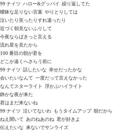
99 ナイツ
ハロー&グッバイ
繰り返してた
曖昧な足りない言葉
やりとりしては
泣いたり笑ったりすれ違ったり
近づく朝見ないふりして
今夜ならばきっと言える
流れ星を見たから
100 番目の朝が君を
どこか遠くへさらう前に
99 ナイツ
話したいな
幸せだったかな
会いたいなんて
一度だって言えなかった
なんてスターライト
浮かぶハイライト
静かな夜が来た
君はまだ来ないね
99 ナイツ
泣いてないわ
もうタイムアップ
朝だから
ねえ聞いて
あのねあのね
君が好きよ
伝えたいな
来ないでサンライズ