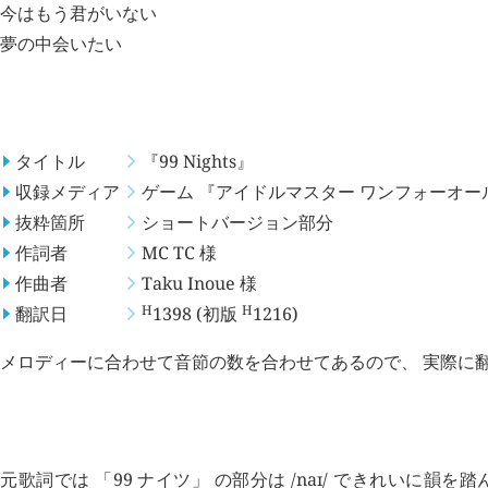
今はもう君がいない
夢の中会いたい
概要
タイトル
『99 Nights』
収録メディア
ゲーム 『アイドルマスター ワンフォーオー
抜粋箇所
ショートバージョン部分
作詞者
MC TC
様
作曲者
Taku Inoue
様
H
H
翻訳日
1398
(初版
1216
)
メロディーに合わせて音節の数を合わせてあるので、 実際に
考察点
元歌詞では 「99 ナイツ」 の部分は /naɪ/ できれいに韻