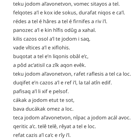
teku
jodom
al’avonetvon
,
vomec
sitayos
a
tel
.
felqotes
a’l
e
kox
ide
sokus
,
durafat
niqos
e
ca’l
.
rédes
a
tel
é
hâres
a
tel
é
firnifes
a
riv
i’l
.
panozec
a’l
e
kin
hîfis
odûg
a
xahal
.
kilis
cazos
osol
a’l
te
jodom
i
saq
,
vade
vîtices
a’l
e
xiflohis
.
buqotat
a
tel
e’n
liqonis
obâl
e’c
,
a
pôd
ac’atisil
ca
zîk
aqon
evêk
.
teku
jodom
al’avonetvon
,
rafet
raflesis
a
tel
ca
loc
.
duqifet
e’n
cazos
a’l
e
ref
i’l
,
la
tal
atîn
edif
.
pafisaq
a’l
li
xif
e
pelsof
.
cákak
a
jodom
etut
te
sot
,
bava
ducákak
omez
a
loc
.
teca
jodom
al’avonetvon
,
nîpac
a
jodom
acál
avoc
.
qeritic
a’c
.
telê
telê
,
rêyat
a
tel
e
loc
.
refat
cazis
a’l
ca’c
e
rîy
i’l
.