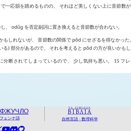
n/ で一応韻を踏めるものの、 それほど美しくない上に音節数
かし、
odûg
を否定副詞に置き換えると音節数が合わない。
かもしれないが、 音節数の関係で
pôd
にせざるを得なかった
いる) 部分があるので、 それを考えると
pôd
の方が良いかもし
つに分断されてしまっているので、 少し気持ち悪い。 15 フ
ΤΑ ΖΙΦΙΛΟΥ
ОФЖУЧЛО
ΒΙΒΛΙΑ
フェンナ語
自然言語 · 数理科学