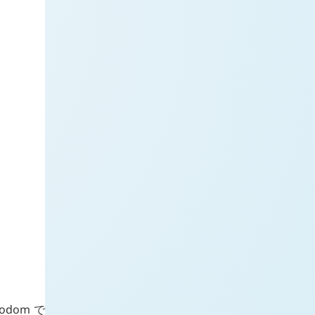
jodom
で