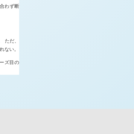
が合わず断
。 ただ、
れない。
レーズ目の