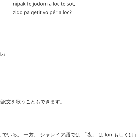
nîpak
fe
jodom
a
loc
te
sot
,
ziqo
pa
qetit
vo
pér
a
loc
?
ル』
翻訳文を歌うこともできます。
を踏んでいる。 一方、 シャレイア語では 「夜」 は
lon
もしくは