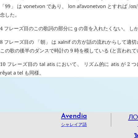
「99」 は
vonetvon
であり、
lon
al’avonetvon
とすれば /o
念した。
4 フレーズ目のこの歌詞の部分に
g
の音を入れたくない。 し
8 フレーズ目の 「朝」 は
xalnif
の方が話の流れからして適切
この歌の後半のダンスで時計の 9 時を模している (と言われて
10 フレーズ目の
tal
atis
において、 リズム的に
atis
が 2 
rêyat
a
tel
も同様。
Л
Avendia
シャレイア語