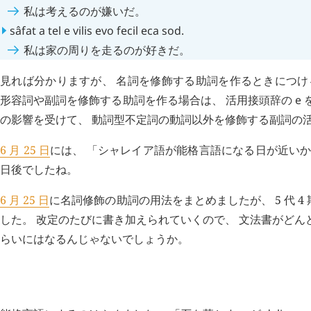
私は考えるのが嫌いだ。
sâfat
a
tel
e
vilis
evo
fecil
eca
sod
.
私は家の周りを走るのが好きだ。
見れば分かりますが、 名詞を修飾する助詞を作るときにつけ
形容詞や副詞を修飾する助詞を作る場合は、 活用接頭辞の
e
の影響を受けて、 動詞型不定詞の動詞以外を修飾する副詞の
6 月 25 日
には、 「シャレイア語が能格言語になる日が近いか
日後でしたね。
6 月 25 日
に名詞修飾の助詞の用法をまとめましたが、 5 代 
した。 改定のたびに書き加えられていくので、 文法書がどんどん
らいにはなるんじゃないでしょうか。
H
追記 (新 4 年 6 月 28 日,
1288
)