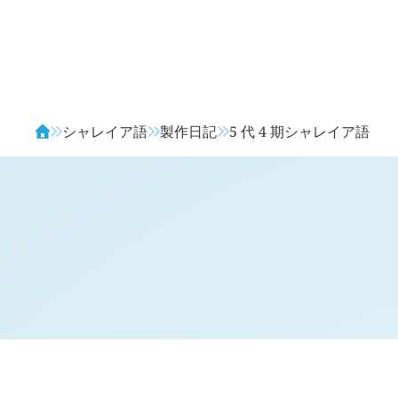
Avendia
シャレイア語
製作日記
5 代 4 期シャレイア語
H
日記 (新 4 年 6 月 27 日,
1287
)