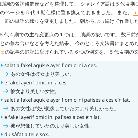
助詞の名詞修飾形などを整理して、 シャレイア語は 5 代 4
のページを 5 代 4 期仕様に置き換えておきました。 また、
6
一部の単語の綴りを変更しました。 朝からぶっ続けで作業し
5 代 4 期での主な変更点の 1 つは、 助詞の扱いです。 
との兼ね合いなどを考えた結果、 今のところ文法書にまとめ
日
の記事の追記に挙げられている 6 つの例文を、 5 代 4 
salat
a
fakel
aquk
e
ayerif
omic
ini
a
ces
.
あの女性は彼女より美しい。
e
fakel
ayerif
omic
ini
a
ces
.
彼女より美しい女性。
salet
a
fakel
aquk
e
ayerif
omic
ini
pafises
a
ces
e’n
lat
.
あの女性は彼が想像していたのより美しかった。
e
fakel
ayerif
omic
ini
pafises
a
ces
e’n
lat
.
彼が想像していたのより美しい女性。
du
sâfat
a
tel
e
sox
.