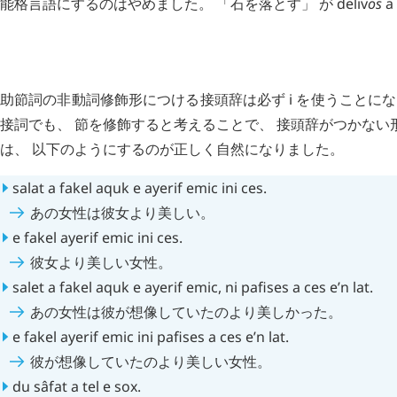
能格言語にするのはやめました。 「石を落とす」 が
deliv
os
a
H
追記 (新 4 年 6 月 33 日,
1293
)
助節詞の非動詞修飾形につける接頭辞は必ず
i
を使うことにな
接詞でも、 節を修飾すると考えることで、 接頭辞がつかない
は、 以下のようにするのが正しく自然になりました。
salat
a
fakel
aquk
e
ayerif
emic
ini
ces
.
あの女性は彼女より美しい。
e
fakel
ayerif
emic
ini
ces
.
彼女より美しい女性。
salet
a
fakel
aquk
e
ayerif
emic
,
ni
pafises
a
ces
e’n
lat
.
あの女性は彼が想像していたのより美しかった。
e
fakel
ayerif
emic
ini
pafises
a
ces
e’n
lat
.
彼が想像していたのより美しい女性。
du
sâfat
a
tel
e
sox
.