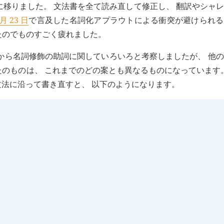
 期に移りました。 文法書を全て読み直して修正し、 翻訳やシャ
 月 23 日
で言及した名詞化アプラウトによる衝突が避けられる
たのでものすごく疲れました。
数日前から名詞修飾の助詞に関していろいろと考察しましたが、 他
たのものは、 これまでのどの案とも異なるものになっています
期の文法に沿って書き直すと、 以下のようになります。