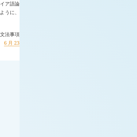
レイア語論
ように、
の文法事項
。
6 月 23