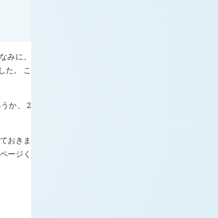
ちなみに、
した。 こ
うか、 2
しておきま
 ページく