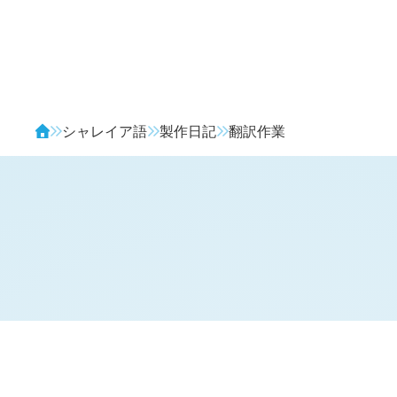
Avendia
シャレイア語
製作日記
翻訳作業
H
日記 (新 4 年 4 月 8 日,
1202
)