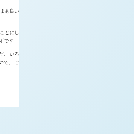
 まあ良い
ことにし
ずです。
だ、 いろ
ので、 ご