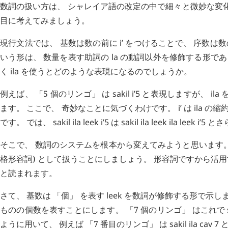
数詞の扱い方は、 シャレイア語の改定の中で細々と微妙な変
目に考えてみましょう。
現行文法では、 基数は数の前に
i’
をつけることで、 序数は
いう形は、 数量を表す助詞の
la
の動詞以外を修飾する形で
く
ila
を使うとどのような表現になるのでしょうか。
例えば、 「5 個のリンゴ」 は
sakil
i’5
と表現しますが、
ila
を
ます。 ここで、 奇妙なことに気づくわけです。
i’
は
ila
の縮約
です。 では、
sakil
ila
leek
i’5
は
sakil
ila
leek
ila
leek
i’5
とさ
そこで、 数詞のシステムを根本から変えてみようと思います。 まず
格形容詞) として扱うことにしましょう。 形容詞ですから活
と読まれます。
さて、 基数は 「個」 を表す
leek
を数詞が修飾する形で示します
ものの個数を表すことにします。 「7 個のリンゴ」 はこれで
ように用いて、 例えば 「7 番目のリンゴ」 は
sakil
ila
cav
7
と