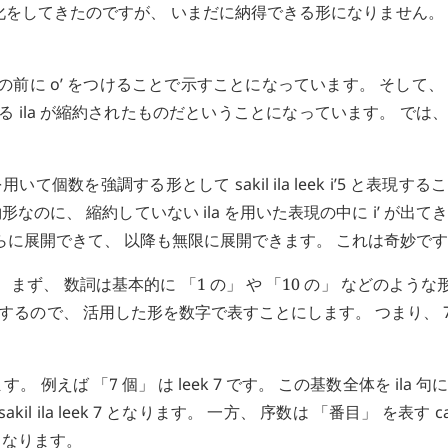
化をしてきたのですが、 いまだに納得できる形になりません。
数の前に
o’
をつけることで示すことになっています。 そして、
ある
ila
が縮約されたものだということになっています。 では
用いて個数を強調する形として
sakil
ila
leek
i’5
と表現するこ
形なのに、 縮約していない
ila
を用いた表現の中に
i’
が出てき
らに展開できて、 以降も無限に展開できます。 これは奇妙で
、 数詞は基本的に 「1 の」 や 「10 の」 などのような形
用するので、 活用した形を数字で表すことにします。 つまり、
。 例えば 「7 個」 は
leek
7
です。 この基数全体を
ila
句に
sakil
ila
leek
7
となります。 一方、 序数は 「番目」 を表す
c
なります。