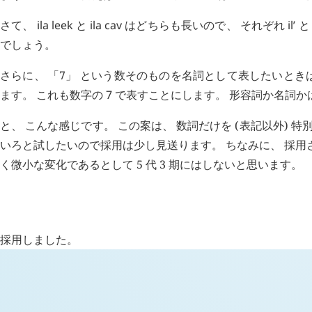
さて、
ila
leek
と
ila
cav
はどちらも長いので、 それぞれ
il’
でしょう。
さらに、 「7」 という数そのものを名詞として表したいときは
ます。 これも数字の
7
で表すことにします。 形容詞か名詞か
と、 こんな感じです。 この案は、 数詞だけを (表記以外) 
いろと試したいので採用は少し見送ります。 ちなみに、 採用
く微小な変化であるとして 5 代 3 期にはしないと思います。
H
日記 (新 4 年 3 月 17 日,
1178
)
採用しました。