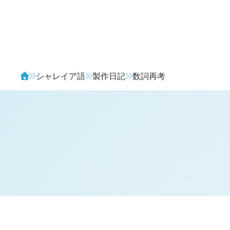
Avendia
シャレイア語
製作日記
数詞再考
H
日記 (新 4 年 3 月 15 日,
1176
)