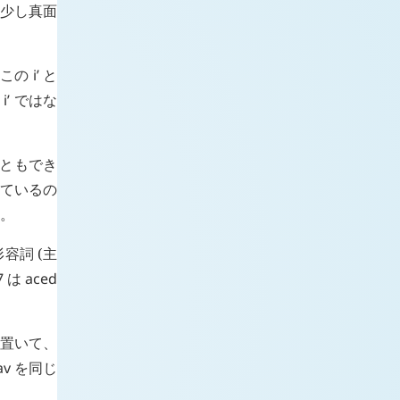
 少し真面
 この
i’
と
、
i’
ではな
ともでき
ているの
す。
容詞 (主
7
は
aced
置いて、
av
を同じ