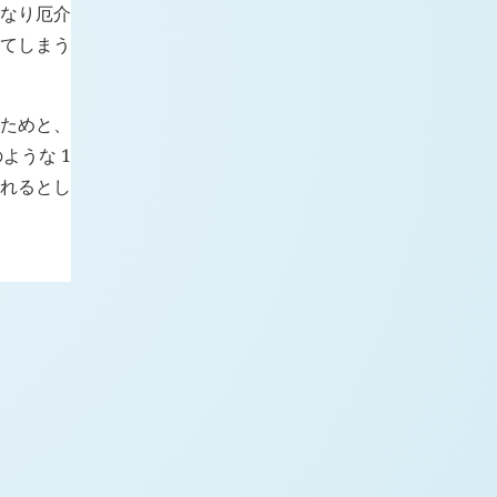
かなり厄介
ってしまう
ぐためと、
ような 1
られるとし