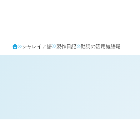
Avendia
シャレイア語
製作日記
動詞の活用短語尾
H
日記 (新 4 年 2 月 14 日,
1142
)