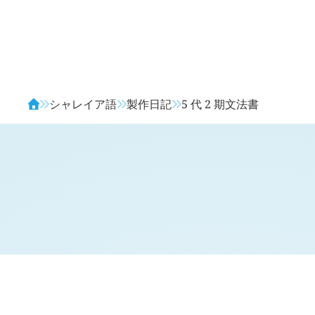
Avendia
シャレイア語
製作日記
5 代 2 期文法書
H
日記 (新 4 年 2 月 8 日,
1136
)