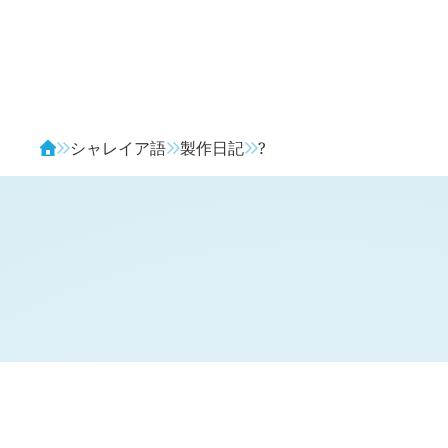
Avendia
シャレイア語
製作日記
?
H
日記 (旧 2 年 2 月 20 日,
345
)