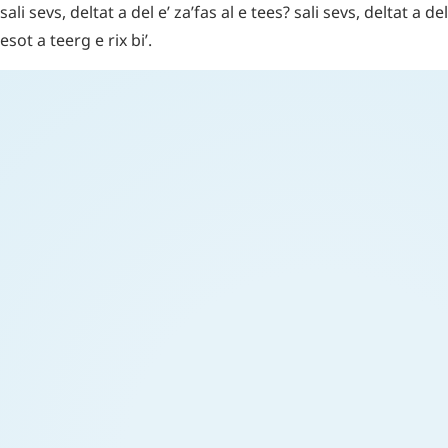
sali
sevs
,
deltat
a
del
e’
za’fas
al
e
tees
?
sali
sevs
,
deltat
a
del
esot
a
teerg
e
rix
bi’
.