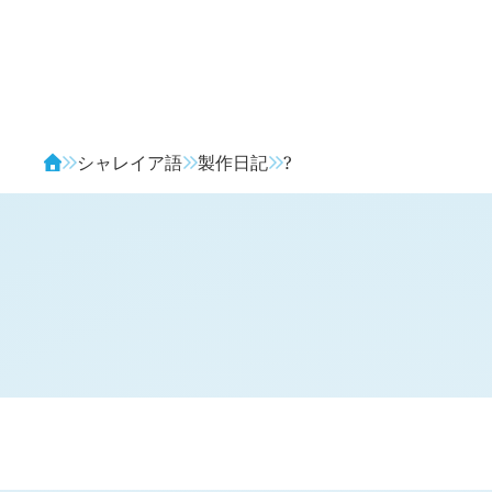
Avendia
シャレイア語
製作日記
?
H
日記 (旧 1 年 12 月 5 日,
280
)