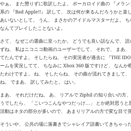
やぁ。 また懲りずに歌訳したよ。 ボーカロイド曲の 『メラン
系の 『Bad Apple!!』 訳して、 次は何が来るんだろうか
あいないとして。 うん、 まさかのアイドルマスターだよ。 ち
なんてプレイしたことないよ。
さて、 なぜこの選曲に至ったか。 どうでも良い話なんで、 読
ずね、 私はニコニコ動画のユーザーでして、 それで、 まあ、
てたんですよ。 そしたらね、 その実況者が過去に 『THE IDO
ームを実況してて、 ちなみに Xbox 360 版ですけど、 な
たわけですよ。 ね、 そしたらね、 その曲が流れてきまして、
ね。 でまあ、 訳してみたと。 はい。
まあ、 それだけだね。 あ、 リアルで Ziphil の知り合いの
うでしたら、 「こいつこんなやつだっけ
」 とか絶対思うと
…
活動はネタの部分が多いので、 あまりリアルの方で変な目で
そういや、 公共の場に落書きでシャレイア語書いてきちゃった