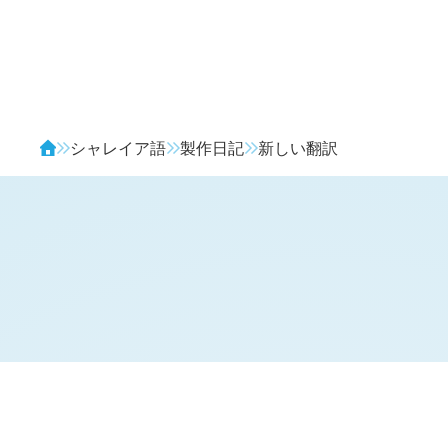
Avendia
シャレイア語
製作日記
新しい翻訳
H
日記 (旧 1 年 9 月 12 日,
212
)