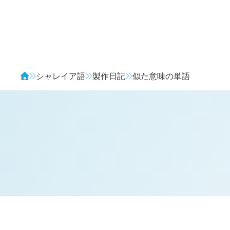
Avendia
シャレイア語
製作日記
似た意味の単語
H
日記 (旧 1 年 8 月 5 日,
180
)