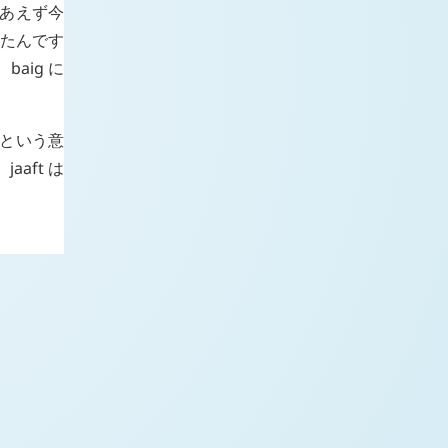
りあえず今
たんです
、
baig
に
 という意
、
jaaft
は