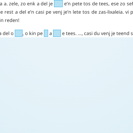
ia
a
.
zele
,
zo
enk
a
del
je
e’n
pete
tos
de
tees
,
ese
zo
se
le
rest
a
del
e’n
casi
pe
venj
je’n
lete
tos
de
zas-lixaleia
.
vi
in
reden
!
a
del
o
,
o
kin
pe
a
e
tees
.
…
,
casi
du
venj
je
teend