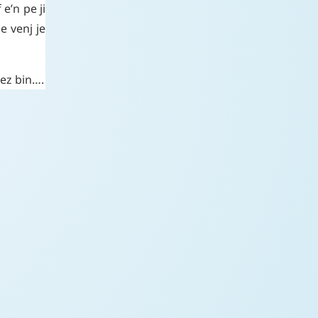
f
e’n
pe
ji
pe
venj
je
sez
bin…
.