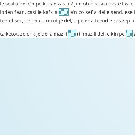
le
scal
a
del
e’n
pe
kuls
e
zas
li
2
jun
ob
bis
casi
oks
e
lixale
loden
fean
.
casi
le
kafk
a
e’n
zo
sef
a
del
e
send
,
ese
teend
sez
,
pe
reip
o
recut
je
del
,
o
pe
es
a
teend
e
sas
zep
b
ta
ketot
,
zo
enk
je
del
a
maz
li
(
ti
maz
li
del
)
e
kin
pe