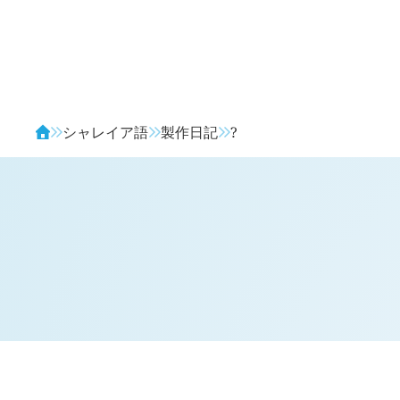
Avendia
シャレイア語
製作日記
?
H
日記 (旧 1 年 7 月 17 日,
167
)