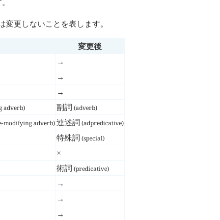
す。
 は変更しないことを表します。
変更後
→
→
→
副詞
g adverb)
(adverb)
連述詞
e-modifying adverb)
(adpredicative)
特殊詞
(special)
×
術詞
(predicative)
→
→
→