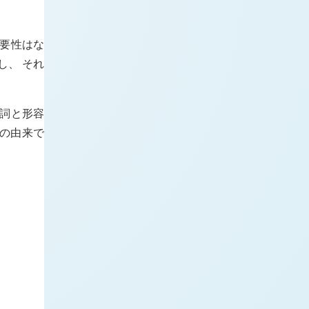
必要性はな
し、 それ
動詞と形容
グの由来で