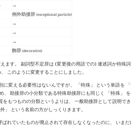
→
)
例外助接辞
(exceptional particle)
→
→
→
飾辞
(decorative)
えます。 副詞型不定辞は (変更後の用語での) 連述詞か特殊
め、 このように変更することにしました。
は別に変える必要性はないんですが、 「特殊」 という単語を 
め、 助接辞の小分類である特殊助接辞にも同じく 「特殊」 
性質をもつものの分類というよりは、 一般助接辞として説明で
 「例外」 という名前の方がしっくりきます。
 と呼ばれていたものが廃止されて存在しなくなったのに、 いまだ