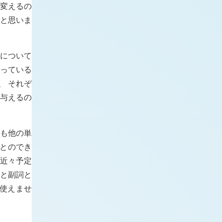
う変えるの
うと思いま
詞について
なっている
、 それぞ
を与えるの
詞も他の単
とのでき
 近々予定
詞と副詞と
は使えませ