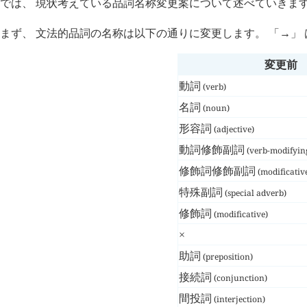
では、 現状考えている品詞名称変更案について述べていきま
まず、 文法的品詞の名称は以下の通りに変更します。 「→」
変更前
動詞
(verb)
名詞
(noun)
形容詞
(adjective)
動詞修飾副詞
(verb-modifyin
修飾詞修飾副詞
(modificativ
特殊副詞
(special adverb)
修飾詞
(modificative)
×
助詞
(preposition)
接続詞
(conjunction)
間投詞
(interjection)