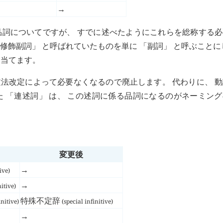
→
類の品詞についてですが、 すでに述べたようにこれらを総称する
詞修飾副詞」 と呼ばれていたものを単に 「副詞」 と呼ぶことに
り当てます。
文法改定によって必要なくなるので廃止します。 代わりに、 
た 「連述詞」 は、 この述詞に係る品詞になるのがネーミン
変更後
→
ive)
→
itive)
特殊不定辞
nitive)
(special infinitive)
→