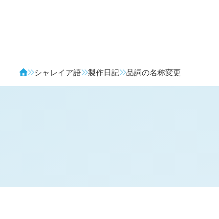
Avendia
シャレイア語
製作日記
品詞の名称変更
H
日記 (
4099
)