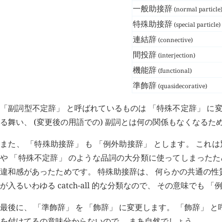
一般助接辞
(normal particle
特殊助接辞
(special particle)
連結辞
(connective)
間投辞
(interjection)
機能辞
(functional)
準飾辞
(quasidecorative)
「副詞型不定辞」 と呼ばれているものは 「特殊不定辞」 に変
る舞い、 (変更後の用語での) 副詞とは何の関係もなくなるた
また、 「特殊助接辞」 も 「例外助接辞」 とします。 これ
や 「特殊不定辞」 のような品詞の大分類に使ってしまったた
違和感があったためです。 特殊助接辞は、 何らかの共通の
が入るいわゆる catch-all 的な分類なので、 その意味でも
最後に、 「準飾辞」 を 「飾辞」 に変更します。 「飾辞」
を付けてるの意味分からないので、 まあ自然でしょう。