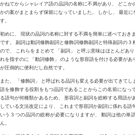
かねてからシャレイア語の品詞の名称に不満があり、 どこか
かの案がまとまらず保留になっていました。 しかし、 最近
す。
初めに、 現状の品詞の名称に対する不満を簡単に述べておきま
です。 副詞は動詞修飾副詞と修飾詞修飾副詞と特殊副詞の 3 
ので、 これらをまとめて 「副詞」 と呼ぶ意味はほとんどあり
れを指すのに 「動詞修飾」 のような形容語を付ける必要があ
が圧倒的に便利だし自然です。
また、 「修飾詞」 と呼ばれる品詞も変える必要が出てきてし
語を修飾する役割をもつ品詞であることからこの名前になって
る語句が何種類かあるため、 形容詞と副詞を総称する用語が
している文法改定により、 これまで形容詞か副詞に係れる語
いう 3 つの品詞の総称が必要になりますが、 動詞は他の単語
ん。