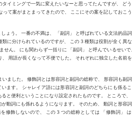
のタイミングで一気に変えたいなーと思ってたんですが、 ど
になって案がまとまってきたので、 ここにその案を記しておこ
しょう。 一番の不満は、 「副詞」 と呼ばれている文法的品
種類に分けられているのですが、 この 3 種類は役割が全く異
ません。 にも関わらず一括りに 「副詞」 と呼んでいるせいで
り、 用語が長くなって不便でした。 それぞれに独立した名前
まいました。 修飾詞とは形容詞と副詞の総称で、 形容詞も副
います。 シャレイア語には形容詞と副詞のどちらにも係るこ
あると便利ということになり設定されたものです。 ところで、
句が動詞にも係れるようになります。 そのため、 動詞と形容
を修飾しないので、 この 3 つの総称としては 「修飾詞」 