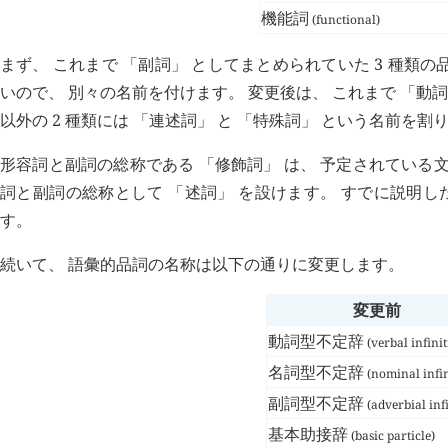
機能詞
(functional)
まず、 これまで 「副詞」 としてまとめられていた 3 種
いので、 別々の名前を付けます。 変更後は、 これまで 「動
以外の 2 種類には 「連述詞」 と 「特殊詞」 という名前を割
形容詞と副詞の総称である 「修飾詞」 は、 予定されている
詞と副詞の総称として 「述詞」 を設けます。 すでに説明し
す。
続いて、 語彙的品詞の名称は以下の通りに変更します。
変更前
動詞型不定辞
(verbal infinit
名詞型不定辞
(nominal infin
副詞型不定辞
(adverbial infi
基本助接辞
(basic particle)