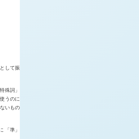
詞として振
「特殊詞」
を使うのに
きないもの
に 「準」