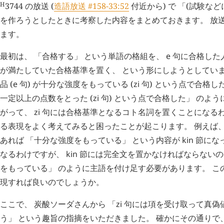
H
3744
の放送 (
造語放送 #158-33:52
付近から) で 「(試験など
を作ろうとしたときに考察した内容をまとめておきます。 放
ます。
最初は、 「合格する」 という単語の格組を、
e
句に合格した
が満たしていた合格基準を置く、 という形にしようとしていま
品 (
e
句) が十分な強度をもっている (
zi
句) という点で合格した」
一定以上の点数をとった (
zi
句) という点で合格した」 のよう
がって、
zi
句には合格基準となるコト名詞を置くことになるわ
る表現をよく考えてみると困ったことが起こります。 例えば、
あれば 「十分な強度をもっている」 という内容が
kin
節にな
なるわけですが、
kin
節には完全文を置かなければならないの
をもっている」 のように主語を付け足す必要があります。 この
現すれば良いのでしょうか。
ここで、 炭酸ソーダさんから 「
zi
句には項を受け取って真偽
う」 という趣旨の指摘をいただきました。 確かにその通りで