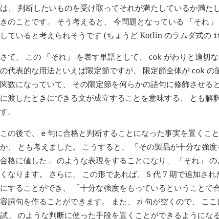
は、 判断したいものを受け取ってそれが満たしているか満た
きのことです。 そう考えると、 今問題となっている 「それ」
していると考えられそうです (ちょうど Kotlin のラムダ式の
i
さて、 この 「それ」 を表す単語として、
cok
がわりと適切な
の代表的な用法といえば限定節ですが、 限定節全体が
cok
の
関数になっていて、 その限定節を何らかの語句に修飾させると
に渡したときにできる文が成立することを意味する、 とも解
す。
この後で、
e
句に合格と判断することになった事実を置くこと
か、 とも考えました。 こうすると、 「その製品が十分な強
合格に値した」 のような表現をすることになり、 「それ」 
くなります。 さらに、 この形であれば、 S 代 7 期で追加さ
にすることができ、 「十分な強度をもっているということで合
容詞句を作ることができます。 また、
zi
句が空くので、 ここに
試」 のような判断に使った手段を置くことができるようにな