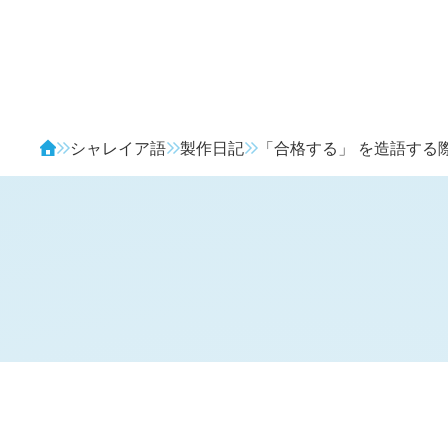
Avendia
シャレイア語
製作日記
「合格する」 を造語する
H
日記 (
3766
)