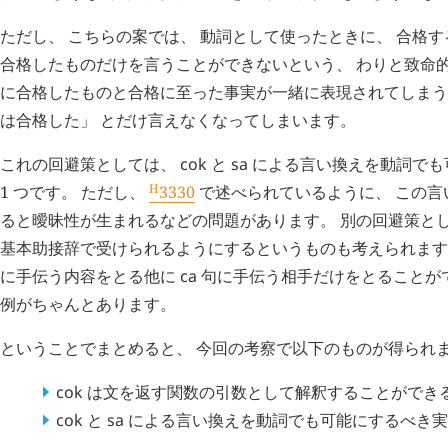
ただし、 こちらの案では、 動詞として使ったときに、 合格
合格したものだけを言うことができないという、 わりと致命
に合格したものと合格に至った事実が一緒に表現されてしまうの
は合格した」 とだけ言えなくなってしまいます。
これの回避策としては、
cok
と
sa
による言い換えを動詞でも
H
1 つです。 ただし、
3330
で述べられているように、 この言
ると曖昧性が生まれるなどの問題があります。 別の回避策とし
基本助接辞で受けられるようにするというものも考えられます
に手伝う内容をとる他に
ca
句に手伝う相手だけをとることが
例がちゃんとあります。
ということでまとめると、 今回の考察で以下のものが得られ
cok
は文を返す関数の引数として解釈することができ
cok
と
sa
による言い換えを動詞でも可能にするべき実