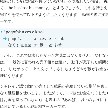
結果として今はお金を持っていない)」 を表現したい場合、 
て 「he has lost his money」 とするでしょう。 これ
完了相を使って以下のようにしたくなります。 動詞の後に接
ーです。
?
paqofak
a
ces
e
kisol
.
paqof
-
a
-
k
a
ces
e
kisol
.
なくす
彼
お金
-
現
-
完
.
常
主
対
しかし、 これでは表したかった意味にはなりません。 なぜな
は、 一般的に言われる完了相とは違い、 動作が完了した瞬間
す。 したがって、 上の文は 「まさにちょうど今が彼がお金を
味になります。
シャレイア語で動作が完了した結果が存続している期間を表し
なく継続相を使います。 したがって、 「彼はお金をなくした 
はお金を持っていない)」 を表すのであれば、 以下のようにす
に付いている
t
が継続相マーカーです。