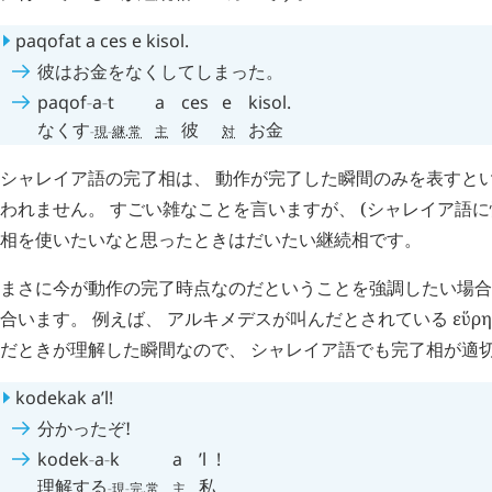
paqofat
a
ces
e
kisol
.
彼はお金をなくしてしまった。
paqof
-
a
-
t
a
ces
e
kisol
.
なくす
彼
お金
-
現
-
継
.
常
主
対
シャレイア語の完了相は、 動作が完了した瞬間のみを表すとい
われません。 すごい雑なことを言いますが、 (シャレイア語に
相を使いたいなと思ったときはだいたい継続相です。
まさに今が動作の完了時点なのだということを強調したい場合
合います。 例えば、 アルキメデスが叫んだとされている εὕρη
だときが理解した瞬間なので、 シャレイア語でも完了相が適
kodekak
a’l
!
分かったぞ!
kodek
-
a
-
k
a
’l
!
理解する
私
-
現
-
完
.
常
主