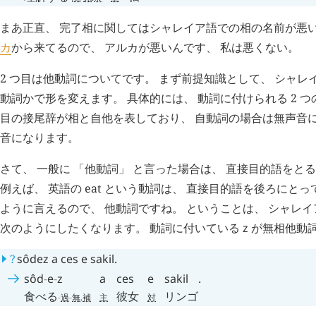
まあ正直、 完了相に関してはシャレイア語での相の名前が悪い
カ
から来てるので、 アルカが悪いんです、 私は悪くない。
2 つ目は他動詞についてです。 まず前提知識として、 シャ
動詞かで形を変えます。 具体的には、 動詞に付けられる 2 つ
目の接尾辞が相と自他を表しており、 自動詞の場合は無声音
音になります。
さて、 一般に 「他動詞」 と言った場合は、 直接目的語をと
例えば、 英語の eat という動詞は、 直接目的語を後ろにとって 「she
ように言えるので、 他動詞ですね。 ということは、 シャレ
次のようにしたくなります。 動詞に付いている
z
が無相他動
?
sôdez
a
ces
e
sakil
.
sôd
-
e
-
z
a
ces
e
sakil
.
食べる
彼女
リンゴ
-
過
-
無
.
補
主
対