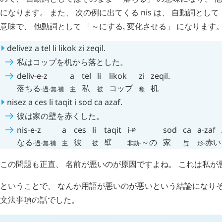
になります。 また、 次の例に出てくる
nis
は、 自動詞として 
意味で、 他動詞として 「～にする, 変化させる」 になります
delivez
a
tel
li
likok
zi
zeqil
.
私はコップを机から落とした。
deliv
-
e
-
z
a
tel
li
likok
zi
zeqil
.
落ちる
私
コップ
机
-
過
-
無
.
補
主
被
奪
nisez
a
ces
li
taqit
i
sod
ca
azaf
.
彼は家の壁を赤くした。
nis
-
e
-
z
a
ces
li
taqit
i
-
∅
sod
ca
a
-
zaf
なる
彼
壁
～の
家
赤い
-
過
-
無
.
補
主
被
非動
-
与
形
-
この問題も正直、 名前が悪いのが原因ですよね。 これは私が
ということで、 なんか用語が悪いのが悪いという結論になりそ
文法事項の話でした。