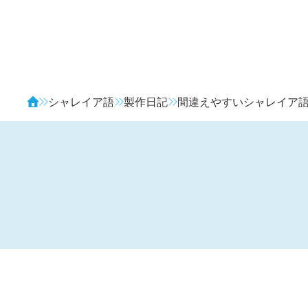
Avendia
シャレイア語
製作日記
間違えやすいシャレイア
H
日記 (
3629
)