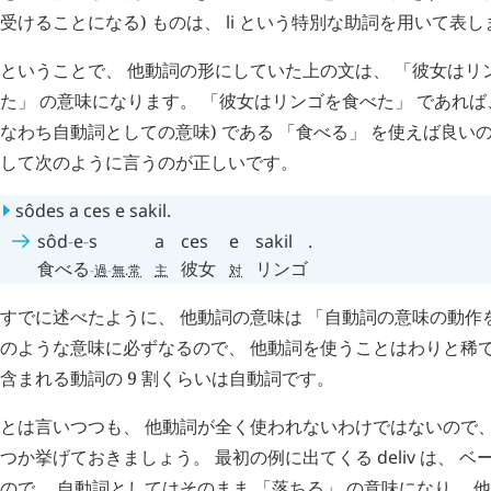
受けることになる) ものは、
li
という特別な助詞を用いて表し
ということで、 他動詞の形にしていた上の文は、 「彼女はリンゴ
た」 の意味になります。 「彼女はリンゴを食べた」 であれ
なわち自動詞としての意味) である 「食べる」 を使えば良い
して次のように言うのが正しいです。
sôdes
a
ces
e
sakil
.
sôd
-
e
-
s
a
ces
e
sakil
.
食べる
彼女
リンゴ
-
過
-
無
.
常
主
対
すでに述べたように、 他動詞の意味は 「自動詞の意味の動作
のような意味に必ずなるので、 他動詞を使うことはわりと稀で
含まれる動詞の 9 割くらいは自動詞です。
とは言いつつも、 他動詞が全く使われないわけではないので、
つか挙げておきましょう。 最初の例に出てくる
deliv
は、 ベ
ので、 自動詞としてはそのまま 「落ちる」 の意味になり、 