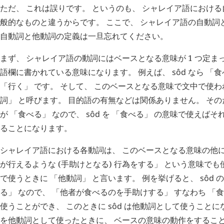
ただ、 これは誤りです。 というのも、 シャレイア語におけ
般的なものと違うからです。 ここで、 シャレイア語の自動詞
自動詞と他動詞の定義は一旦忘れてください。
まず、 シャレイア語の動詞にはベースとなる意味が 1 つ定ま
語欄に書かれている意味になります。 例えば、
sôd
なら 「食
「行く」 です。 そして、 このベースとなる意味で文中で使わ
詞」 と呼びます。 目的語の有無などは関係ありません。 そ
が 「食べる」 なので、
sôd
を 「食べる」 の意味で使えばそ
ることになります。
シャレイア語における各動詞は、 このベースとなる意味の他に
が行えるような (手助けとなる) 行為をする」 という意味で
で使うときに 「他動詞」 と言います。 例を挙げると、
sôd
の
る」 なので、 「他者が食べるのを手助けする」 すなわち 「
使うことができ、 このときに
sôd
は他動詞として使うことにな
を他動詞として使ったときに、 ベースの意味の動作をすること