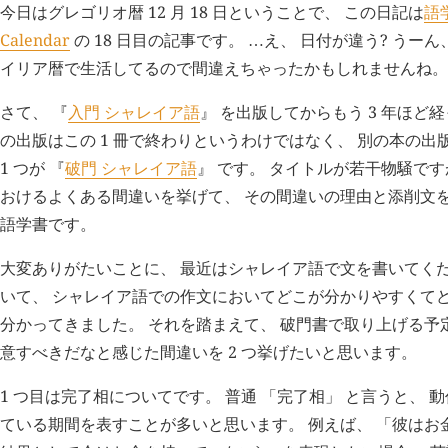
今日はグレゴリオ暦 12 月 18 日ということで、 この日記は
語学
Calendar
の 18 日目の記事です。
え、 日付が違う? うーん
…
イリア暦で生活してるので間違えちゃったかもしれませんね。
さて、 『
入門 シャレイア語
』 を出版してからもう 3 年ほど
の出版はこの 1 冊で終わりというわけではなく、 別の本の出
1 つが 『
破門 シャレイア語
』 です。 タイトルが若干物騒です
おけるよくある間違いを挙げて、 その間違いの理由と添削文を
語学書です。
大変ありがたいことに、 最近はシャレイア語で文を書いてく
いて、 シャレイア語での作文においてどこが分かりやすくて
分かってきました。 それを踏まえて、 破門書で取り上げる予
意すべきだなと感じた間違いを 2 つ挙げたいと思います。
1 つ目は完了相についてです。 普通 「完了相」 と言うと、
ている期間を表すことが多いと思います。 例えば、 「彼はお金