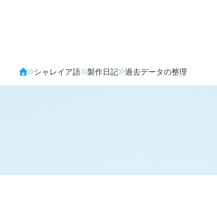
Avendia
シャレイア語
製作日記
過去データの整理
H
日記 (新 3 年 11 月 18 日,
1078
)