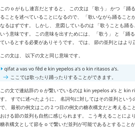
この
o
がもし連言だとすると、 この文は 「歌う」 かつ 「踊
ることを述べていることになるので、 「歌いながら踊ることが
なるはずです。 しかし、 意図しているのは 「歌うことも踊る
いう意味です。 この意味を出すためには、 「歌う」 と 「踊る」
ているとする必要がありそうです。 では、 節の並列とはより
この文は、 以下の文と同じ意味です。
qifat
a
vas
vo
fêd
e
kin
yepelos
a’s
o
kin
ritasos
a’s
.
ここでは歌ったり踊ったりすることができます。
この文で連結辞の
o
が繋いでいるのは
kin
yepelos
a’s
と
kin
r
す。 すでに述べたように、 名詞句に対してはその並列という
で、 最初の例文はこの 2 つ目の例文の糖衣構文だと考えるこ
おける節の並列も自然に感じられます。 こう考えることによ
糖衣構文として節を
o
で繋いだ並列が可能であるとすること