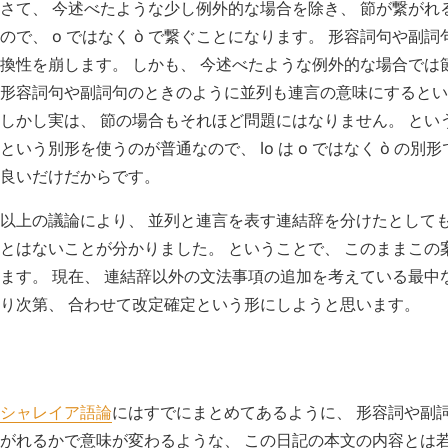
さて、 今述べたような少し例外的な場合を除き、 節が繋がれ
ので、
o
ではなく
ò
で繋ぐことになります。 形容詞句や副詞
換性を崩します。 しかも、 今述べたような例外的な場合では
形容詞句や副詞句のときのように並列も連言の意味にするとい
しかし実は、 節の場合もそれほど問題にはなりません。 とい
という別形を使うのが普通なので、
lo
は
o
ではなく
ò
の別形
良いだけだからです。
以上の議論により、 並列と連言を表す連結辞を分けたとしても
とはないことが分かりました。 ということで、 このままこの
ます。 現在、 連結辞以外の文法事項の追加を考えている最中
り次第、 合わせて改定確定という形にしようと思います。
H
追記 (
3348
)
シャレイア語論
にはすでにまとめてあるように、 形容詞や副
がれるかで意味が変わるような、 この日記の本文の内容とは