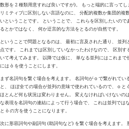
数形を 2 種類用意すれば良いですが)。 もっと端的に言って
リミティブに区別しない言語なのに、 分配的複数か集団的複
いということです。 ということで、 これらを区別したいので
るとかではなく、 何か迂言的な方法をとるのが自然です。
ということで問題となるのは、 最初に言及された通り、 並列
点です。 これまでは区別していなかったわけなので、 区別す
いて考えてみます。 以降では仮に、 単なる並列にはこれまで
には
ò
を使うことにします。
まず名詞句を繋ぐ場合を考えます。 名詞句が
o
で繋がれてい
と、 ほぼ全ての場合が並列の意味で使われているので、
o
と
ほとんど何も状況は変わりません。 変えなければいけないのは
な表現を名詞句の連結によって行う場合で、 これは並列では
と
ò
の方を使うことになります。
次に形容詞句や副詞句 (助詞句など) を繋ぐ場合を考えます。