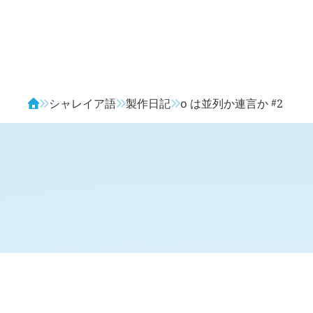
Avendia
#
シャレイア語
製作日記
o
は並列か連言か
2
H
日記 (
3313
)