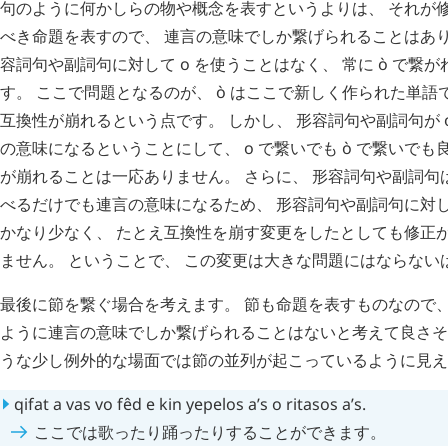
句のように何かしらの物や概念を表すというよりは、 それが
べき命題を表すので、 連言の意味でしか繋げられることはあり
容詞句や副詞句に対して
o
を使うことはなく、 常に
ò
で繋が
す。 ここで問題となるのが、
ò
はここで新しく作られた単語で
互換性が崩れるという点です。 しかし、 形容詞句や副詞句が
の意味になるということにして、
o
で繋いでも
ò
で繋いでも良
が崩れることは一応ありません。 さらに、 形容詞句や副詞句
べるだけでも連言の意味になるため、 形容詞句や副詞句に対
かなり少なく、 たとえ互換性を崩す変更をしたとしても修正
ません。 ということで、 この変更は大きな問題にはならない
最後に節を繋ぐ場合を考えます。 節も命題を表すものなので、
ように連言の意味でしか繋げられることはないと考えて良さそ
うな少し例外的な場面では節の並列が起こっているように見え
qifat
a
vas
vo
fêd
e
kin
yepelos
a’s
o
ritasos
a’s
.
ここでは歌ったり踊ったりすることができます。