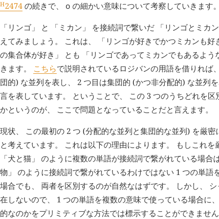
H
2474
の続きで、
o
の細かい意味について考察していきます
「リンゴ」 と 「ミカン」 を接続詞で繋いだ 「リンゴとミカ
えてみましょう。 これは、 「リンゴが好きでかつミカンも好き
の集合体が好き」 とも 「リンゴであってミカンでもあるよう
きます。
こちら
で説明されているロジバンの用語を借りれば、 
団的) な並列を表し、 2 つ目は集団的 (かつ非分配的) な並列
言を表しています。 ということで、 この 3 つのうちどれを
かというのが、 ここで問題となっていることだと言えます。
現状、 この最初の 2 つ (分配的な並列と集団的な並列) を
と考えています。 これは以下の理由によります。 もしこれを
「犬と猫」 のように複数の単語が接続詞で繋がれている場合は
物」 のように接続詞で繋がれているわけではない 1 つの単
場合でも、 両者を区別するのが自然なはずです。 しかし、 
在しないので、 1 つの単語を複数の意味で使っている場合に
的なのかをプリミティブな方法では標示することができません