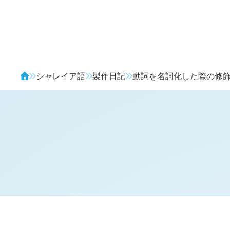
Avendia
シャレイア語
製作日記
動詞を名詞化した際の修
H
日記 (
3223
)