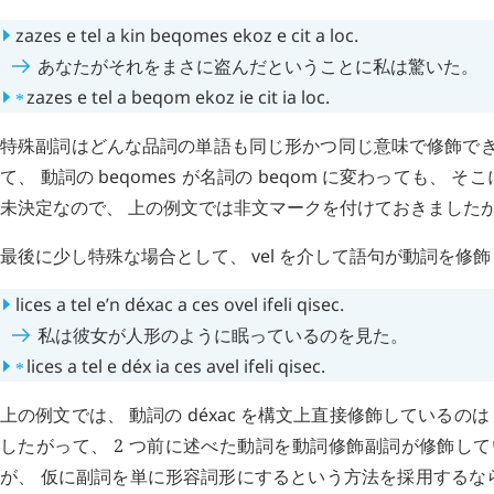
zazes
e
tel
a
kin
beqomes
ekoz
e
cit
a
loc
.
あなたがそれをまさに盗んだということに私は驚いた。
⁎
zazes
e
tel
a
beqom
ekoz
ie
cit
ia
loc
.
特殊副詞はどんな品詞の単語も同じ形かつ同じ意味で修飾でき
て、 動詞の
beqomes
が名詞の
beqom
に変わっても、 そこ
未決定なので、 上の例文では非文マークを付けておきました
最後に少し特殊な場合として、
vel
を介して語句が動詞を修飾
lices
a
tel
e’n
déxac
a
ces
ovel
ifeli
qisec
.
私は彼女が人形のように眠っているのを見た。
⁎
lices
a
tel
e
déx
ia
ces
avel
ifeli
qisec
.
上の例文では、 動詞の
déxac
を構文上直接修飾しているの
したがって、 2 つ前に述べた動詞を動詞修飾副詞が修飾し
が、 仮に副詞を単に形容詞形にするという方法を採用するな