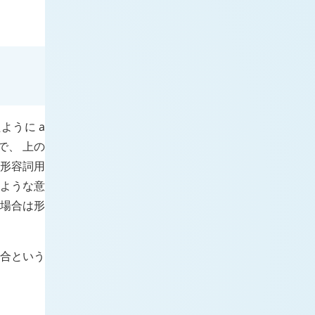
たように
a
で、 上の
の形容詞用
のような意
る場合は形
場合という