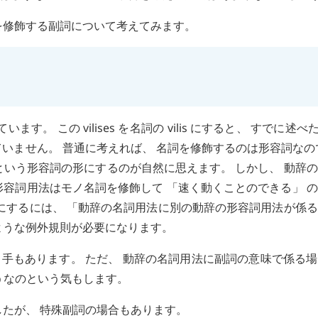
を修飾する副詞について考えてみます。
ています。 この
vilises
を名詞の
vilis
にすると、 すでに述べ
いません。 普通に考えれば、 名詞を修飾するのは形容詞なの
という形容詞の形にするのが自然に思えます。 しかし、 動辞
容詞用法はモノ名詞を修飾して 「速く動くことのできる」 
にするには、 「動辞の名詞用法に別の動辞の形容詞用法が係
ような例外規則が必要になります。
手もあります。 ただ、 動辞の名詞用法に副詞の意味で係る
どうなのという気もします。
したが、 特殊副詞の場合もあります。