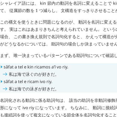
シャレイア語には、
kin
節内の動詞を名詞に変えることで
k
て、 従属節の数を 1 つ減らし、 文構造をすっきりさせるこ
この構文を使うときに問題になるのが、 動詞を名詞に変える
す。 実はこれはあまりきちんと考えられていません。 とい
場合、 この書き換え規則で名詞句化すると、 かえって構造が
がどうなるかについては、 助詞句の場合しか決まっていませ
まず、 唯一決まっているパターンである助詞句について確認
sâfat
a
tel
e
kin
ricamos
a’l
vo
riy
.
私は海で泳ぐのが好きだ。
sâfat
a
tel
e
ricam
ivo
riy
.
私は海での泳ぎが好きだ。
名詞化される動詞に係る助詞句は、 該当の助詞を非動詞修飾
形になって
ivo
riy
になっています。 ちなみに、 動詞に接続
も接続詞を使って複文になっている節全体を名詞句化すること