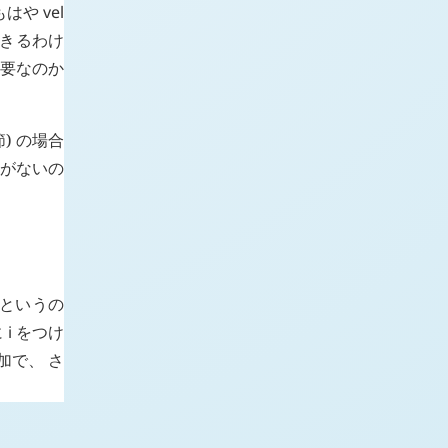
もはや
vel
きるわけ
要なのか
) の場合
点がないの
というの
に
i
をつけ
加で、 さ