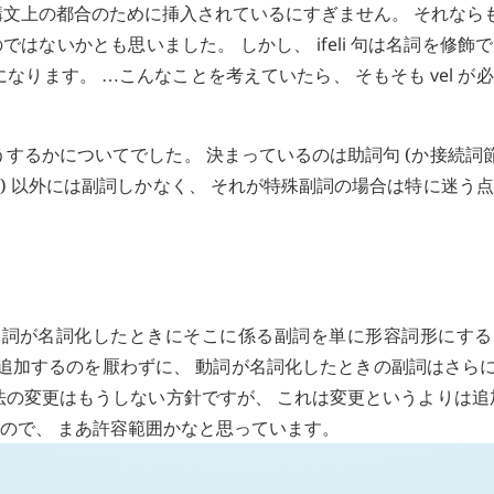
文上の都合のために挿入されているにすぎません。 それなら
ではないかとも思いました。 しかし、
ifeli
句は名詞を修飾で
になります。
こんなことを考えていたら、 そもそも
vel
が必
…
するかについてでした。 決まっているのは助詞句 (か接続詞節
節) 以外には副詞しかなく、 それが特殊副詞の場合は特に迷う
動詞が名詞化したときにそこに係る副詞を単に形容詞形にする
を追加するのを厭わずに、 動詞が名詞化したときの副詞はさら
文法の変更はもうしない方針ですが、 これは変更というよりは追
ので、 まあ許容範囲かなと思っています。