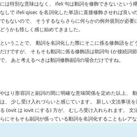
には特別な意味はなく、
ifeli
句は動詞を修飾できないという構
なしで
ifeli
qisec
を名詞化した単語に直接修飾させれば良いの
でもないので、 そうするならさらに何らかの例外規則が必要
どうかも怪しく感じ始めてきました。
ということで、 動詞を名詞化した際にそこに係る修飾語をどう
だけですが、 そもそも動詞に係る修飾語は助詞句 (か接続詞
で、 あと考えるべきは動詞修飾副詞の場合だけですね。
H
日記 (
3250
)
やはり形容詞と副詞の間に明確な意味関係を定めた以上、 
は、 少し受け入れづらいと感じています。 新しい文法事項
る (
ovit
は
iovit
にする) 方が、 むしろ受け入れられます。 
らにそもそも副詞が係っている動詞を名詞化することもレアな