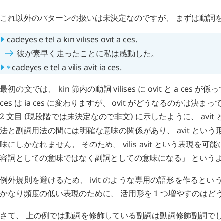
これ以外のパターンの扱いは未決定なのですが、 まずは動詞
cadeyes
e
tel
a
kin
vilises
ovit
a
ces
.
彼が素早く走ったことに私は感動した。
⁎
cadeyes
e
tel
a
vilis
avit
ia
ces
.
最初の文では、
kin
節内の動詞
vilises
に
ovit
と
a
ces
が係っ
ces
は
ia
ces
に変わりますが、
ovit
がどうなるのかは決まって
2 文目 (現段階では未決定なので非文) に示したように、
avit
法と副詞用法の間には明確な意味の関係があり、
avit
という形
味にしかなれません。 そのため、
vilis
avit
という表現を可能
容詞としての意味ではなく副詞としての意味になる」 という
例外規則を避けるため、
ivit
のような専用の語形を作るという
かなり頻度の低い表現のために、 活用形を 1 つ増やすのは
さて、 上の例では動詞を修飾している副詞は動詞修飾副詞で