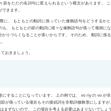
in
節をただの名詞句に変えられるという構文があります。 こ
とができます。
際に、 もともとの動詞に係っていた修飾語句をどうするかと
うのも、 もともとの節の動詞に様々な修飾語句が係って複雑に
分かりづらくなることが多いからです。 そのため、 動詞に係
ん。
しておきましょう。
形にすることになっています。 上の例では、
vo
riy
の
vo
が非
詞節が係っている場合もその接続詞を非動詞修飾形にしますが
はまずないので、 この場合を考える必要はあまりないでしょ