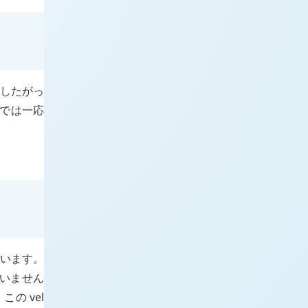
 したがっ
階では一応
います。
ていません
 この
vel