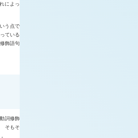
れによっ
いう点で
なっている
る修飾語句
動詞修飾
、 そもそ
う。