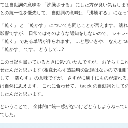
ては自動詞の意味を 「沸騰させる」 にした方が良い気もしま
との統一性を優先して、 自動詞の意味は 「沸騰する」 にな
「乾く」 と 「乾かす」 についても同じことが言えます。 濡
影響ですが、 日常ではそのような認知をしないので、 シャレ
「乾く」 である単語が作られます。
と思いきや、 なんと
t
…
「乾かす」 です。 どうして
?
…
この日記を書いているときに気づいたんですが、 おそらくこ
せたんだと思います (相変わらず造語時の記録はないので推測
して 「濡らす」 の意味ですが、 さすがに勝手にものが濡れる
は自然に思えます。 これに合わせて、
tacek
の自動詞としての
したんだと思います。
ということで、 全体的に統一感がないけどどうしようねってい
でした。