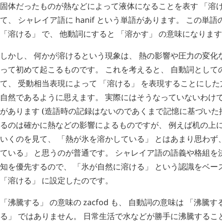
固体だったものが熱などによって液体になることを表す 「溶け
て、 シャレイア語に
hanif
という単語があります。 この単語
「溶ける」 で、 他動詞にすると 「溶かす」 の意味になりま
しかし、 何かが溶けるという現象は、 熱の影響や圧力の変化
って初めて起こるものです。 これを考えると、 自動詞としての
て、 受動相当表現によって 「溶ける」 を表現することにした
自然であるように思えます。 実際にはそうなっていないわけで
があります (造語時の記録はないのであくまで記憶に基づいた
るのは確かに熱などの影響によるものですが、 例えば机の上
いくのを見て、 「熱が氷を溶かしている」 とはあまり思わず
ている」 と思うのが普通です。 シャレイア語の語義や格組を
知を優先するので、 「氷が自然に溶ける」 という認識をベー
「溶ける」 に設定したのです。
「沸騰する」 の意味の
zacfod
も、 自動詞の意味は 「沸騰す
る」 ではありません。 日常生活で水などが勝手に沸騰するこ