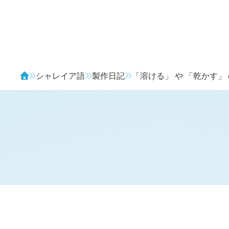
Avendia
シャレイア語
製作日記
「溶ける」 や 「乾かす」
H
日記 (
3102
)