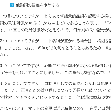
他動詞の語義を削除する
1 つ目についてですが、 とりあえず語彙的品詞を記載する欄に 
詞の意味関係が
m
型 (1 から 4 まで) であることを表し、 「B
す。 正直この記号は微妙だと思うので、 何か別の良い記号
2 つ目についてですが、 コト名詞が置かれる場合は、 格組
にしました。 なお、 名詞が助詞句をとることもあるため、 
さい。
3 つ目についてですが、
a
句に状況や原因が置かれる動詞 (い
う符号を付け足すことにしました。 この符号も微妙なので、 
4 つ目についてですが、 自動詞としての意味が分かれば他
しました。 正直ただの繰り返しになって冗長だと感じていたの
で検索してもちゃんとヒットするように、 他動詞の意味は検
これらはフォーマットの変更に近い編集なので、 造語とは別ブランチ 