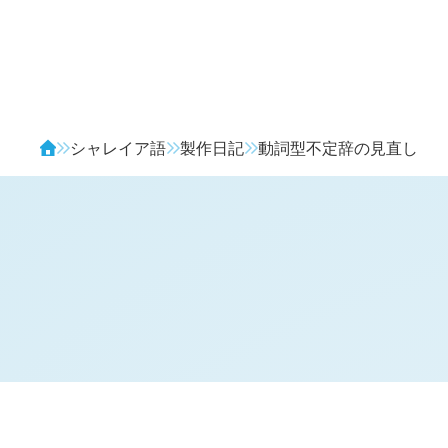
Avendia
シャレイア語
製作日記
動詞型不定辞の見直し
H
日記 (
2956
)