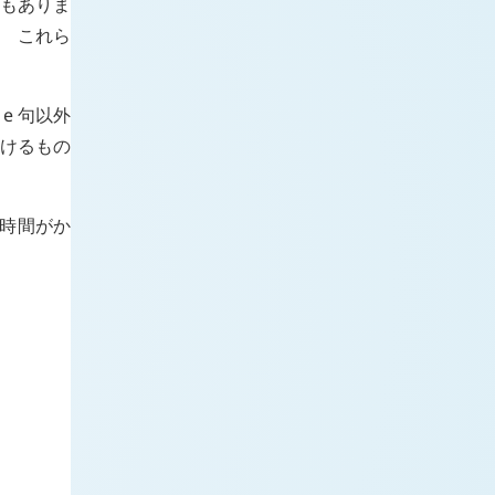
要もありま
、 これら
と
e
句以外
おけるもの
な時間がか