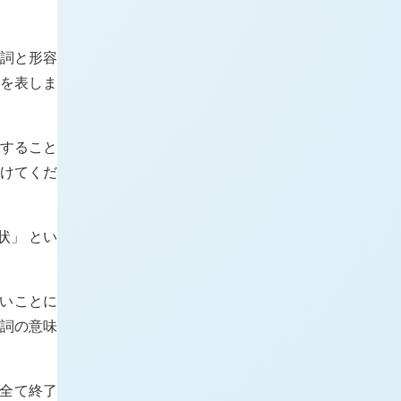
動詞と形容
ことを表しま
すること
つけてくだ
状」 とい
ないことに
動詞の意味
が全て終了