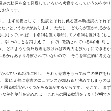
済みの動詞を全て見返していろいろ考察するっていうのをやり
ておきます。
。 まず前提として、 動詞とそれに係る基本助接詞のそれぞ
めたいという欲求があります。 ただし、 どちらが置かれるか
則に則っていればコト名詞を置く場所にモノ名詞を置ける (も
す。 以上のことを踏まえて、 すでに造語されている動詞に対し
、 どのような例外規則を設ければ表現力を狭めずにできるか
れるかはあまり考察されていないので、 そこを重点的に考え
かれている名詞に対し、 それが意志をもって該当の動作を行
、 常に
a
句に意志のニュアンスが加わると決めてしまうのは
と困る動詞がいくつかある気がするからです。 そこで、 ま
ような例外規則を定めれば、 これらの困る動詞をうまく説明で