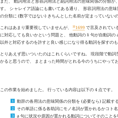
また、 動詞用法と形容詞用法と副詞用法の意味関係の分類が
す。 シャレイア語論にも書いてある通り、 形容詞用法の意味関係
の分類に (数字ではない) きちんとした名前が定まっていな
H
これはあまり重要視していませんが、
1699
で言及されている
に対応しても良いかという問題と、 他動詞の
li
句が自動詞の
以外と対応するのを許すと良い感じになり得る動詞を探すのも
とりあえず思いついたのはこれくらいですね。 現段階で動詞型
かると思うので、 まとまった時間がとれる今のうちにやって
H
追記 (
3097
)
この作業を始めました。 行っている内容は以下の 4 点です。
動辞の各用法の意味関係の分類を (必要なら) 記載す
その単語に係る各助詞にモノ名詞が置かれるかコト名
a
句に状況や原因が置かれる動詞についてそのことを