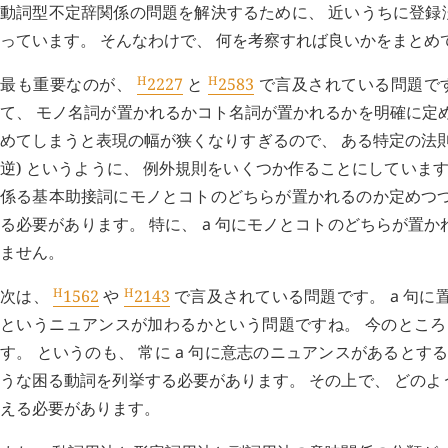
動詞型不定辞関係の問題を解決するために、 近いうちに登録
っています。 そんなわけで、 何を考察すれば良いかをまとめ
H
H
最も重要なのが、
2227
と
2583
で言及されている問題です
て、 モノ名詞が置かれるかコト名詞が置かれるかを明確に定
めてしまうと表現の幅が狭くなりすぎるので、 ある特定の法
逆) というように、 例外規則をいくつか作ることにしていま
係る基本助接詞にモノとコトのどちらが置かれるのか定めつつ
る必要があります。 特に、
a
句にモノとコトのどちらが置か
ません。
H
H
次は、
1562
や
2143
で言及されている問題です。
a
句に置
というニュアンスが加わるかという問題ですね。 今のところ
す。 というのも、 常に
a
句に意志のニュアンスがあるとする
うな困る動詞を列挙する必要があります。 その上で、 どの
える必要があります。