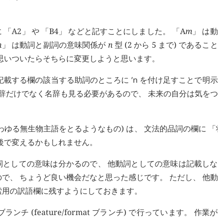
「A2」 や 「B4」 などと記すことにしました。 「A
m
」 は
n
」 は動詞と副詞の意味関係が
n
型 (2 から 5 まで) である
が思いついたらそちらに変更しようと思います。
を記載する欄の該当する助詞のところに
’n
を付け足すことで明示
動辞だけでなく名辞も見る必要があるので、 未来の自分は気を
わゆる無生物主語をとるようなもの) は、 文法的品詞の欄に 「
後で変えるかもしれません。
動詞としての意味は分かるので、 他動詞としての意味は記載し
で、 ちょうど良い機会だなと思った感じです。 ただし、 他
索用の訳語欄に残すようにしておきます。
(feature/format ブランチ) で行っています。 作業