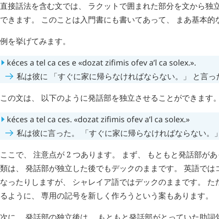
直接話法を含む文では、 ラクットで囲まれた部分を文から独
できます。 このことは入門書にも書いてあって、 まあ基本的
例を挙げてみます。
kéces
a
tel
ca
ces
e
«
dozat
zifimis
ofev
a’l
ca
solex
.».
私は彼に 「すぐに家に帰らなければならない。」 と言っ
この文は、 以下のように発話部を独立させることができます
kéces
a
tel
ca
ces
. «
dozat
zifimis
ofev
a’l
ca
solex
.»
私は彼に言った。 「すぐに家に帰らなければならない。
ここで、 注意点が 2 つあります。 まず、 もともと発話部
類は、 発話部が独立した後でもデックのままです。 英語では
なったりしますが、 シャレイア語ではデックのままです。 た
るように、 専用の記号を新しく作ろうという案もあります。
次に、 発話部の独立後は、 もともと発話部がとっていた助詞句