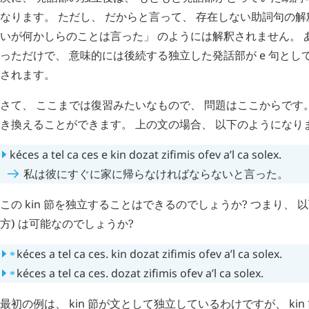
なります。 ただし、 だからと言って、 存在しない助詞句の解
いが何かしらのことは言った」 のようには解釈されません。 
っただけで、 意味的には後続する独立した発話部が
e
句とし
されます。
さて、 ここまでは復習みたいなもので、 問題はここからです
き換えることができます。 上の文の場合、 以下のようになり
kéces
a
tel
ca
ces
e
kin
dozat
zifimis
ofev
a’l
ca
solex
.
私は彼にすぐに家に帰らなければならないと言った。
この
kin
節を独立することはできるのでしょうか? つまり、 以
方) は可能なのでしょうか?
⁎
kéces
a
tel
ca
ces
.
kin
dozat
zifimis
ofev
a’l
ca
solex
.
⁎
kéces
a
tel
ca
ces
.
dozat
zifimis
ofev
a’l
ca
solex
.
最初の例は、
kin
節が文として独立しているわけですが、
kin