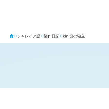
Avendia
シャレイア語
製作日記
kin
節の独立
H
日記 (
2753
)