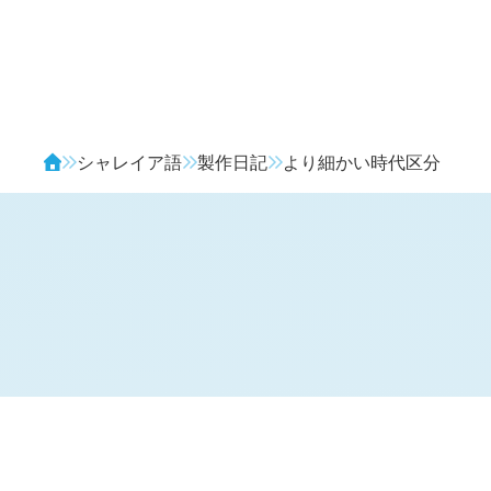
Avendia
シャレイア語
製作日記
より細かい時代区分
H
日記 (
2688
)