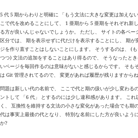
5 代 5 期からわりと明確に 「もう文法に大きな変更は加えな
こで代を改めることにして、 1 亜期から 5 亜期をそれぞれ新しい
る方が良いんじゃないでしょうか。 ただし、 サイトの各ペー
区分では、 期を表示せずに代だけを表示することにし、 期が
ジを作り直すことはしないことにします。 そうするのは、 (
つつ) 文法の追加をすることはあり得るので、 そうなったと
いページを毎回作るのは意味がないと感じるからです。 そも
は Git 管理されてるので、 変更があれば履歴が残りますから
問題は新しい代の名前で、 ここで代と期の扱いが少し変わるの
ントして 「6 代」 とするのには少し違和感があります。 こ
く、 互換性を維持する文法の小さな変化があった場合でも期の
代は事実上最後の代となり、 特別な名前にした方が良いように
か?
H