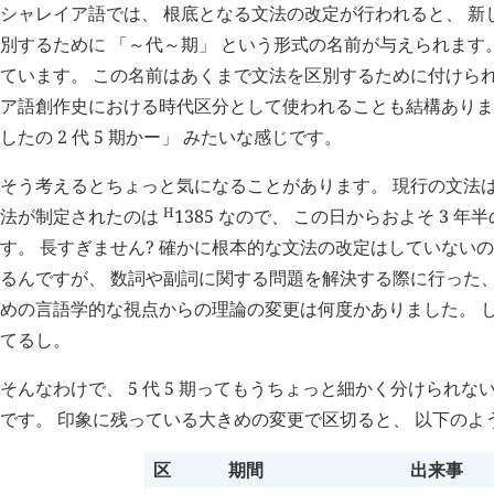
シャレイア語では、 根底となる文法の改定が行われると、 新
別するために 「～代～期」 という形式の名前が与えられます
ています。 この名前はあくまで文法を区別するために付けられ
ア語創作史における時代区分として使われることも結構ありま
したの 2 代 5 期かー」 みたいな感じです。
そう考えるとちょっと気になることがあります。 現行の文法は 5
H
法が制定されたのは
1385
なので、 この日からおよそ 3 年半の
す。 長すぎません? 確かに根本的な文法の改定はしていないので 
るんですが、 数詞や副詞に関する問題を解決する際に行った、
めの言語学的な視点からの理論の変更は何度かありました。 し
てるし。
そんなわけで、 5 代 5 期ってもうちょっと細かく分けられ
です。 印象に残っている大きめの変更で区切ると、 以下のよ
区
期間
出来事