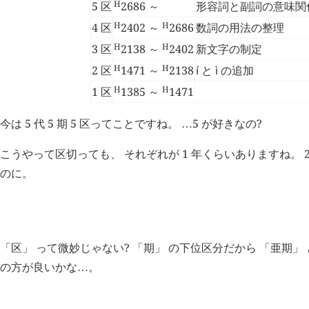
H
5 区
2686
～
形容詞と副詞の意味関
H
H
4 区
2402
～
2686
数詞の用法の整理
H
H
3 区
2138
～
2402
新文字の制定
H
H
2 区
1471
～
2138
í
と
ì
の追加
H
H
1 区
1385
～
1471
今は 5 代 5 期 5 区ってことですね。
5 が好きなの?
…
こうやって区切っても、 それぞれが 1 年くらいありますね。 2 代
のに。
H
追記 (
2688
)
「区」 って微妙じゃない? 「期」 の下位区分だから 「亜期」
の方が良いかな
。
…
H
追記 (
3250
)