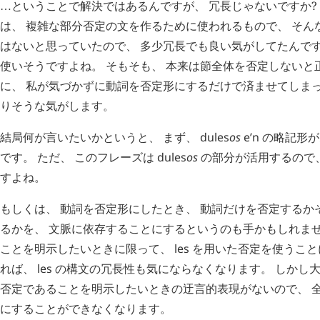
ということで解決ではあるんですが、 冗長じゃないですか?
…
は、 複雑な部分否定の文を作るために使われるもので、 そん
はないと思っていたので、 多少冗長でも良い気がしてたんです
使いそうですよね。 そもそも、 本来は節全体を否定しないと
に、 私が気づかずに動詞を否定形にするだけで済ませてしまっ
りそうな気がします。
結局何が言いたいかというと、 まず、
dules
os
e’n
の略記形が
です。 ただ、 このフレーズは
dules
os
の部分が活用するので
すよね。
もしくは、 動詞を否定形にしたとき、 動詞だけを否定するか
るかを、 文脈に依存することにするというのも手かもしれませ
ことを明示したいときに限って、
les
を用いた否定を使うこと
れば、
les
の構文の冗長性も気にならなくなります。 しかし大
否定であることを明示したいときの迂言的表現がないので、 
にすることができなくなります。