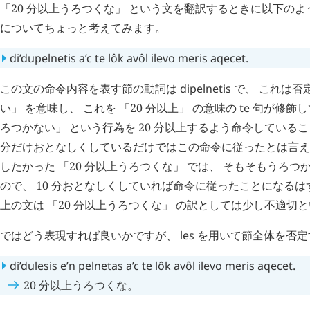
「20 分以上うろつくな」 という文を翻訳するときに以下のよ
についてちょっと考えてみます。
di’dupelnetis
a’c
te
lôk
avôl
ilevo
meris
aqecet
.
この文の命令内容を表す節の動詞は
dipelnetis
で、 これは否
い」 を意味し、 これを 「20 分以上」 の意味の
te
句が修飾し
ろつかない」 という行為を 20 分以上するよう命令しているこ
分だけおとなしくしているだけではこの命令に従ったとは言えま
したかった 「20 分以上うろつくな」 では、 そもそもうろ
ので、 10 分おとなしくしていれば命令に従ったことになるは
上の文は 「20 分以上うろつくな」 の訳としては少し不適切
ではどう表現すれば良いかですが、
les
を用いて節全体を否定
di’dulesis
e’n
pelnetas
a’c
te
lôk
avôl
ilevo
meris
aqecet
.
20 分以上うろつくな。