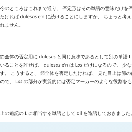
今のところはこれまで通り、 否定形はその単語の意味だけを否
たければ
dules
os
e’n
に続けることにしますが、 ちょっと考
れません。
H
追記 (
2586
)
節全体の否定用に
dules
os
と同じ意味であるとして別の単語
L
いることを許せば、
dules
os
e’n
は
L
os
だけになるので、 少
す。 こうすると、 節全体を否定したければ、 見た目上は節
ので、
L
os
の部分が実質的には否定マーカーのような役割をも
H
追記 (
2592
)
上の追記の
L
に相当する単語として
dil
を造語しておきました