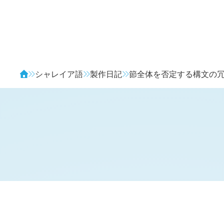
Avendia
シャレイア語
製作日記
節全体を否定する構文の
H
日記 (
2580
)