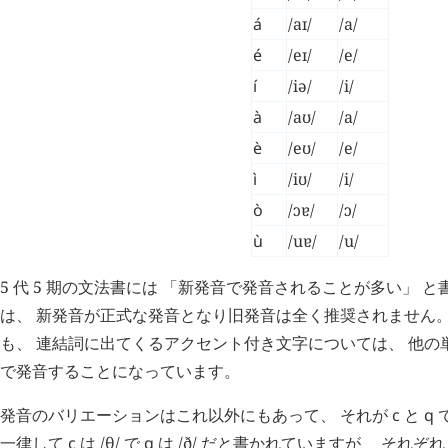
á
/aɪ/
/a/
é
/eɪ/
/e/
í
/iə/
/i/
à
/aʊ/
/a/
è
/eʊ/
/e/
ì
/iʊ/
/i/
ò
/ɔɐ/
/ɔ/
ù
/uɐ/
/u/
5 代 5 期の文法書には 「新発音で発音されることが多い」 
は、 新発音が正式な発音となり旧発音は全く推奨されません。
も、 連結詞に出てくるアクセント付き文字については、 他の
で発音することになっています。
発音のバリエーションはこれ以外にもあって、 それが
c
と
q
一律して
c
は /θ/ で
q
は /ð/ だと書かれていますが、 それぞれ /t͡