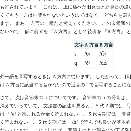
も許されています。 これは、 上に述べた旧発音と新発音の違
くてもう一方は推奨されないというのではなく、 どちらを選
ます。 まあ、 方言の一種だと考えてください。 この 2 種
ないので、 仮に前者を 「A 方言」 として後者を 「B 方言」
文字
A 方言
B 方言
c
/θ/
/t͡s/
q
/ð/
/d͡z/
外来語を音写するときは A 方言に従います。 したがって、 [θ
は A 方言に該当する音がないので近音の
t
で音写することにな
さて、 次は音節末の
h
についてです。 音節末の
h
の発音は、
消えていっていて、 文法書の記述を見ると、 5 代 2 期では 「/ə/
は 「/ə/ と読まれるか全く読まれない」、 5 代 4 期では 「非
く読まれない」、 5 代 5 期では 「/h/ で読んでも良いが基
なっています。 これに則れば、 音節末の
h
の現在での正式発