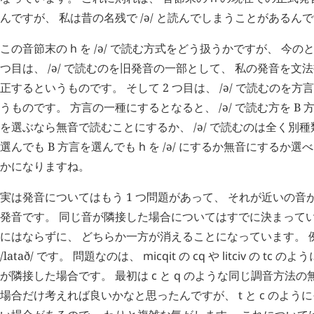
んですが、 私は昔の名残で /ə/ と読んでしまうことがあるん
この音節末の
h
を /ə/ で読む方式をどう扱うかですが、 今のと
つ目は、 /ə/ で読むのを旧発音の一部として、 私の発音を
正するというものです。 そして 2 つ目は、 /ə/ で読むのを
うものです。 方言の一種にするとなると、 /ə/ で読む方を B 
を選ぶなら無音で読むことにするか、 /ə/ で読むのは全く別種
選んでも B 方言を選んでも
h
を /ə/ にするか無音にするか選
かになりますね。
実は発音についてはもう 1 つ問題があって、 それが近いの
発音です。 同じ音が隣接した場合についてはすでに決まってい
にはならずに、 どちらか一方が消えることになっています。 
/latað/ です。 問題なのは、
micqit
の
cq
や
litciv
の
tc
のよう
が隣接した場合です。 最初は
c
と
q
のような同じ調音方法の
場合だけ考えれば良いかなと思ったんですが、
t
と
c
のように