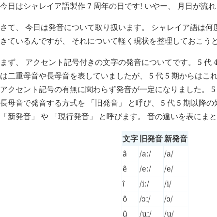
今日はシャレイア語製作 7 周年の日です! いやー、 月日が流
さて、 今日は発音について取り扱います。 シャレイア語は何
きているんですが、 それについて軽く現状を整理しておこう
まず、 アクセント記号付きの文字の発音についてです。 5 代 
は二重母音や長母音を表していましたが、 5 代 5 期からは
アクセント記号の有無に関わらず発音が一定になりました。 5 
長母音で発音する方式を 「旧発音」 と呼び、 5 代 5 期以
「新発音」 や 「現行発音」 と呼びます。 音の違いを表にま
文字
旧発音
新発音
â
/aː/
/a/
ê
/eː/
/e/
î
/iː/
/i/
ô
/ɔː/
/ɔ/
û
/uː/
/u/