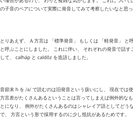
い場合があるので、 わりと複雑な気がします。 これについて
の子音のペアについて実際に発音してみて考察したいなと思っ
H
追記 (
2676
)
とりあえず、 A 方言は 「標準発音」 もしくは 「軽発音」 と呼
と呼ぶことにしました。 これに伴い、 それぞれの発音で話す
して、
calháp
と
caldôz
を造語しました。
H
追記 (
3427
)
音節末
h
を /ə/ で読むのは旧発音という扱いにし、 現在で
方言差がたくさんあるということは言ってしまえば例外的なも
とになり、 例外がたくさんあるのはシャレイア語としてどう
で、 方言という形で採用するのに少し抵抗があるためです。
H
追記 (
3484
)