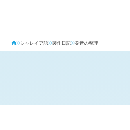
Avendia
シャレイア語
製作日記
発音の整理
H
日記 (
2558
)