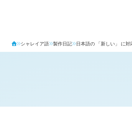
Avendia
シャレイア語
製作日記
日本語の 「新しい」 に
H
日記 (
2423
)