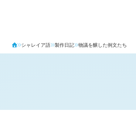
Avendia
シャレイア語
製作日記
物議を醸した例文たち
H
日記 (新 3 年 8 月 7 日,
968
)