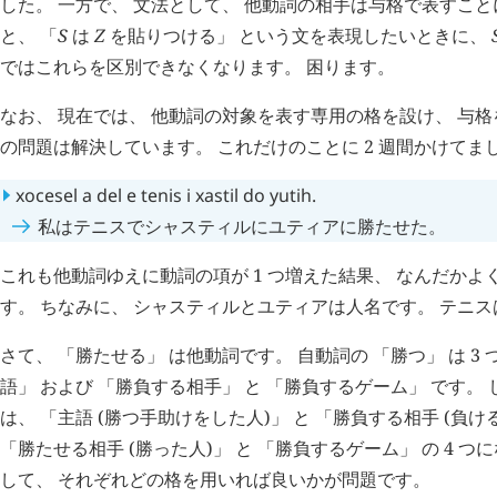
した。 一方で、 文法として、 他動詞の相手は与格で表すこと
と、 「
S
は
Z
を貼りつける」 という文を表現したいときに、
ではこれらを区別できなくなります。 困ります。
なお、 現在では、 他動詞の対象を表す専用の格を設け、 与格
の問題は解決しています。 これだけのことに 2 週間かけてま
xocesel
a
del
e
tenis
i
xastil
do
yutih
.
私はテニスでシャスティルにユティアに勝たせた。
これも他動詞ゆえに動詞の項が 1 つ増えた結果、 なんだか
す。 ちなみに、 シャスティルとユティアは人名です。 テニ
さて、 「勝たせる」 は他動詞です。 自動詞の 「勝つ」 は 3
語」 および 「勝負する相手」 と 「勝負するゲーム」 です。
は、 「主語 (勝つ手助けをした人)」 と 「勝負する相手 (負け
「勝たせる相手 (勝った人)」 と 「勝負するゲーム」 の 4 つに
して、 それぞれどの格を用いれば良いかが問題です。