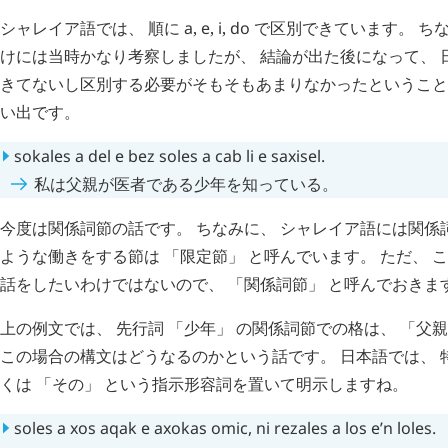
シャレイア語では、 順に
a
,
e
,
i
,
do
で区別できています。 ちな
けには当時かなり考察しましたが、 結論が出た後になって、 
きてないし区別する必要がそもそもあまりなかったということ
い出です。
sokales
a
del
e
bez
soles
a
cab
li
e
saxisel
.
私は父親が医者である少年を知っている。
今度は関係詞節の話です。 ちなみに、 シャレイア語には関係
ような働きをする節は 「限定節」 と呼んでいます。 ただ、 
話をしたいわけではないので、 「関係詞節」 と呼んでおきま
上の例文では、 先行詞 「少年」 の関係詞節での格は、 「父
この場合の構文はどうなるのかという話です。 日本語では、 
くは 「その」 という指示形容詞を置いて明示しますね。
soles
a
xos
aqak
e
axokas
omic
,
ni
rezales
a
los
e’n
loles
.