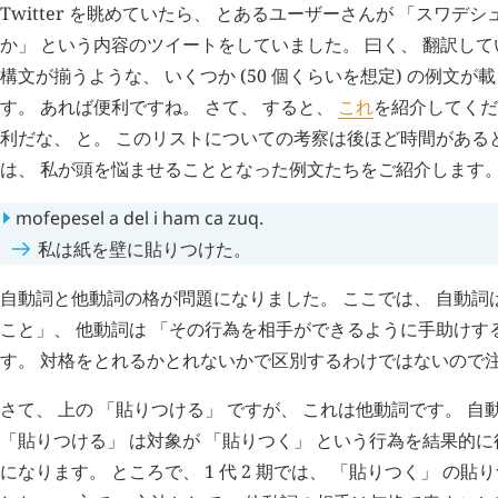
Twitter を眺めていたら、 とあるユーザーさんが 「スワデ
か」 という内容のツイートをしていました。 曰く、 翻訳し
構文が揃うような、 いくつか (50 個くらいを想定) の例文
す。 あれば便利ですね。 さて、 すると、
これ
を紹介してくだ
利だな、 と。 このリストについての考察は後ほど時間がある
は、 私が頭を悩ませることとなった例文たちをご紹介します
mofepesel
a
del
i
ham
ca
zuq
.
私は紙を壁に貼りつけた。
自動詞と他動詞の格が問題になりました。 ここでは、 自動詞
こと」、 他動詞は 「その行為を相手ができるように手助けす
す。 対格をとれるかとれないかで区別するわけではないので
さて、 上の 「貼りつける」 ですが、 これは他動詞です。 自
「貼りつける」 は対象が 「貼りつく」 という行為を結果的
になります。 ところで、 1 代 2 期では、 「貼りつく」 の