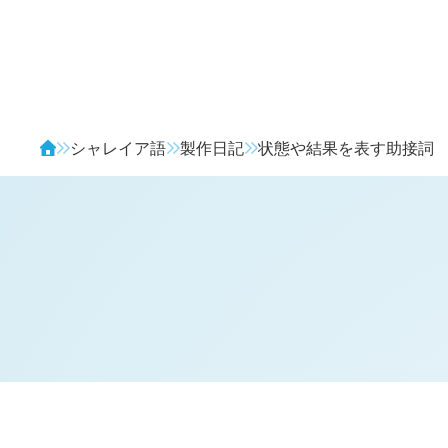
Avendia
シャレイア語
製作日記
状態や結果を表す助接詞
H
日記 (
2347
)