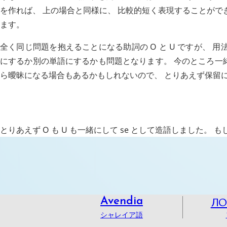
を作れば、 上の場合と同様に、 比較的短く表現することがで
ます。
全く同じ問題を抱えることになる助詞の
O
と
U
ですが、 用
にするか別の単語にするかも問題となります。 今のところ一
ら曖昧になる場合もあるかもしれないので、 とりあえず保留
H
追記 (
2442
)
とりあえず
O
も
U
も一緒にして
se
として造語しました。 も
Л
Avendia
シャレイア語