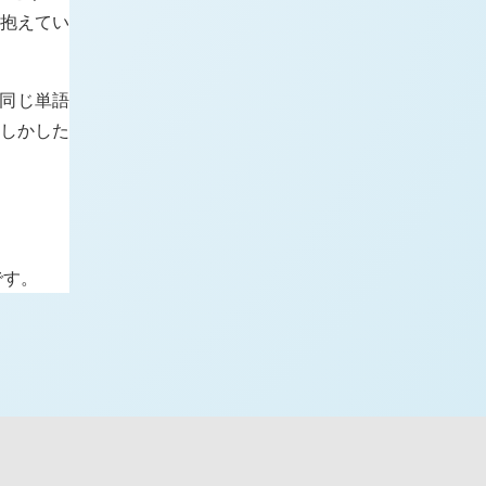
を抱えてい
ら同じ単語
もしかした
です。