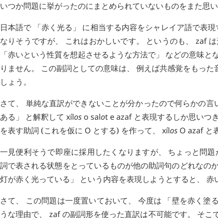
いつか問題に挙がったのにまとめられていないものをまた思い
日本語で 「赤く光る」 に相当する内容をシャレイア語で表
なりそうですが、 これはおかしいです。 というのも、
zaf
は
「赤いという性質を想起させるような方法で」 などの意味とな
りません。 この副詞としての意味は、 例えば共感覚をもった
しょう。
さて、 単純な直訳ができないことが分かったので何らかの言
ある」 と解釈して
xíl
os
o
sal
o
t
e
azaf
と表現するしか思いつき
を表す助詞 (これを仮に
O
とする) を作って、
xíl
os
O
azaf
と
一見便利そうで即座に採用したくなりますが、 ちょっと問題
詞で表される状態をとっているものが他の助詞句のどれなのか
灯が赤く光っている」 という内容を表現しようとすると、 赤い
さて、 この問題は一度置いておいて、 今度は 「壁を赤く塗
うな理由で、
zaf
の副詞形を使った直訳は不可能です。 そこで