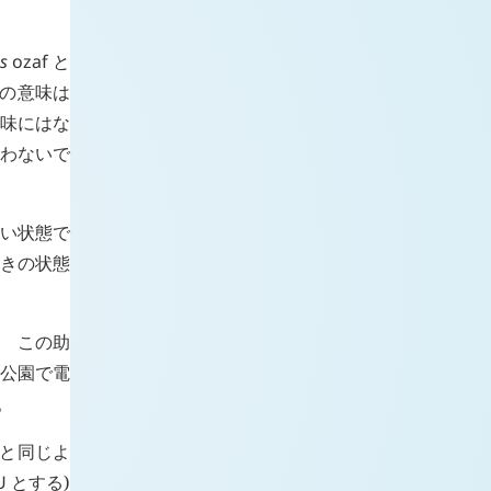
s
ozaf
と
ての意味は
意味にはな
使わないで
赤い状態で
ときの状態
、 この助
「公園で電
。
のと同じよ
U
とする)