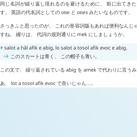
同じ名詞が繰り返し現れるのを避けるために、 前に出てき
す。 英語の代名詞としての one と ones みたいなものです。
さっきふと思ったのが、 これの形容詞版もあれば便利なんじゃ
すね。 綴りは、 代詞の規則通りに
mek
にしましょうか。
salot
a
hâl
afik
e
abig
,
lo
salot
a
tosol
afik
evoc
e
abig
.
このスカートは青く、 この帽子も青い。
この文で、 繰り返されている
abig
を
amek
で代わりに言うみ
あ、
lot
a
tosol
afik
evoc
で良いじゃん
。
…