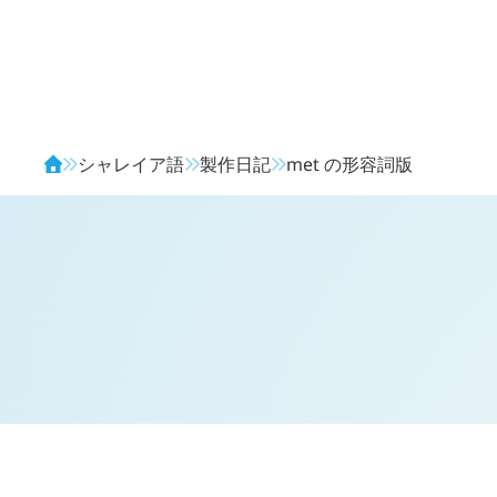
Avendia
シャレイア語
製作日記
met
の形容詞版
H
日記 (
2189
)