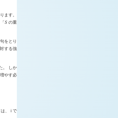
作ります。
 「
S
の重
句をとり
対する強
た。 しか
増やす必
ては、
i
で