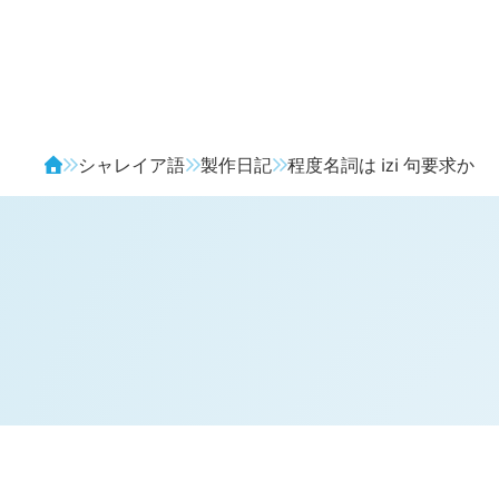
Avendia
シャレイア語
製作日記
程度名詞は
izi
句要求か
H
日記 (
2185
)