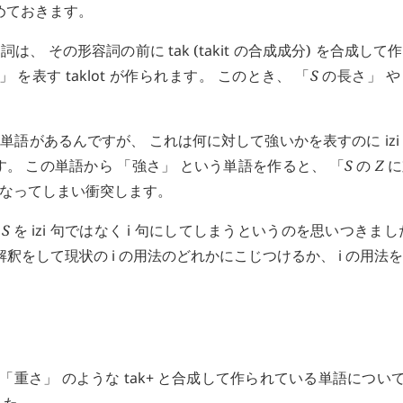
めておきます。
名詞は、 その形容詞の前に
tak
(
takit
の合成成分) を合成して
離」 を表す
taklot
が作られます。 このとき、 「
S
の長さ」 や
単語があるんですが、 これは何に対して強いかを表すのに
izi
。 この単語から 「強さ」 という単語を作ると、 「
S
の
Z
に
なってしまい衝突します。
の
S
を
izi
句ではなく
i
句にしてしまうというのを思いつきまし
い解釈をして現状の
i
の用法のどれかにこじつけるか、
i
の用法を
 「重さ」 のような
tak+
と合成して作られている単語につい
した。