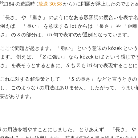
H
2184
の造語時 (
放送 30:58
から) に問題が浮上したのでまと
「長さ」 や 「重さ」 のようになある形容詞の度合いを表す
例えば、 「長い」 を意味する
lot
からは 「長さ」 や 「距
さ」 の
S
の部分は、
izi
句で表すのが通例となっています。
ここで問題が起きます。 「強い」 という意味の
kòzek
という
ます。 例えば、 「
Z
に強い」 なら
kòzek
izi
Z
という感じです
さ」 を表そうとするときに、
S
も
Z
も
izi
句で表現することに
これに対する解決策として、 「
S
の長さ」 などと言うとき
し、 このような
i
の用法はありません。 したがって、 うま
要があります。
H
追記 (
2567
)
i
の用法を増やすことにしました。 とりあえず、 「長さ」 や
修飾することに決定します。 辞書の記述も書き換えておきま