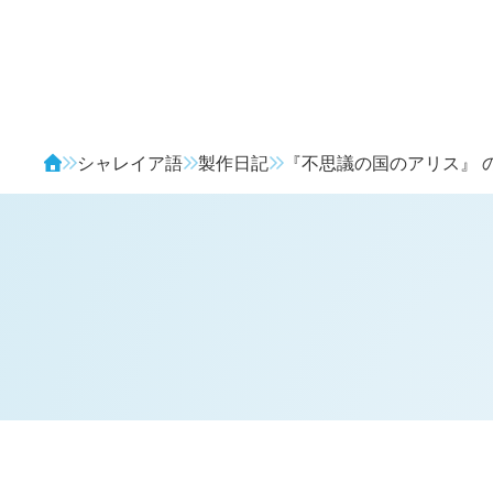
Avendia
シャレイア語
製作日記
『不思議の国のアリス』 
H
日記 (新 3 年 8 月 1 日,
962
)