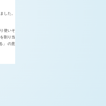
いました。
まり使いそ
素を割り当
る」 の意