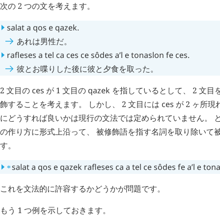
次の 2 つの文を考えます。
salat
a
qos
e
qazek
.
あれは男性だ。
rafleses
a
tel
ca
ces
ce
sôdes
a’l
e
tonaslon
fe
ces
.
彼とお喋りした後に彼と夕食を取った。
2 文目の
ces
が 1 文目の
qazek
を指しているとして、 2 文
飾することを考えます。 しかし、 2 文目には
ces
が 2 ヶ所
にどうすれば良いかは現行の文法では定められていません。 と
の作り方に形式上沿って、 被修飾語を指す名詞を取り除いて
す。
⁎
salat
a
qos
e
qazek
rafleses
ca
a
tel
ce
sôdes
fe
a’l
e
tona
これを文法的に許容するかどうかが問題です。
もう 1 つ例を示しておきます。