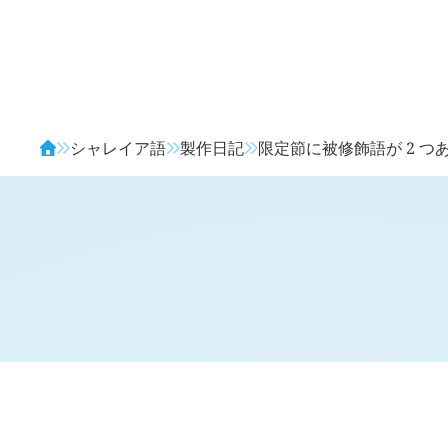
Avendia
シャレイア語
製作日記
限定節に被修飾語が 2 つ
H
日記 (
2094
)