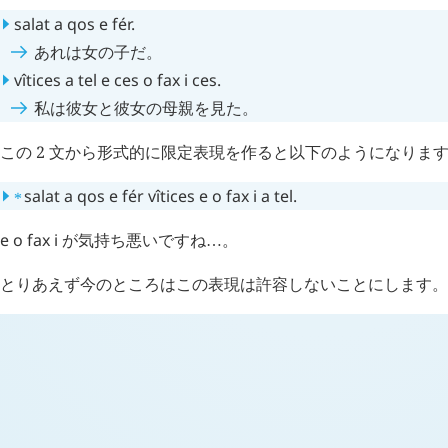
salat
a
qos
e
fér
.
あれは女の子だ。
vîtices
a
tel
e
ces
o
fax
i
ces
.
私は彼女と彼女の母親を見た。
この 2 文から形式的に限定表現を作ると以下のようになりま
⁎
salat
a
qos
e
fér
vîtices
e
o
fax
i
a
tel
.
e
o
fax
i
が気持ち悪いですね
。
…
とりあえず今のところはこの表現は許容しないことにします。