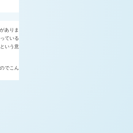
りがありま
持っている
 という意
のでこん