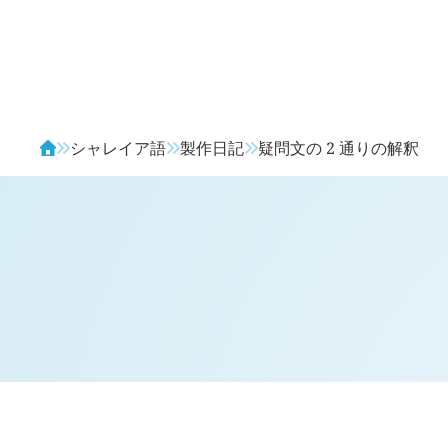
Avendia
シャレイア語
製作日記
疑問文の 2 通りの解釈
H
日記 (
1868
)