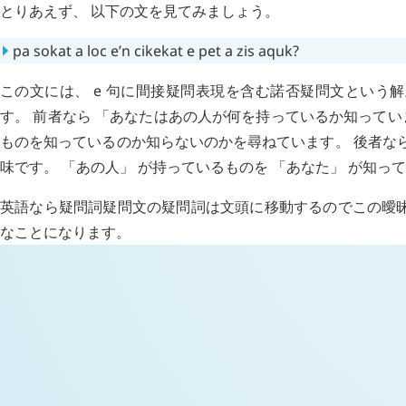
とりあえず、 以下の文を見てみましょう。
pa
sokat
a
loc
e’n
cikekat
e
pet
a
zis
aquk
?
この文には、
e
句に間接疑問表現を含む諾否疑問文という
す。 前者なら 「あなたはあの人が何を持っているか知ってい
ものを知っているのか知らないのかを尋ねています。 後者な
味です。 「あの人」 が持っているものを 「あなた」 が知っ
英語なら疑問詞疑問文の疑問詞は文頭に移動するのでこの曖昧
なことになります。