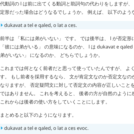
代動詞の
l
は前に出てくる動詞と助詞句の代わりをしますが、
定形だった場合はどうなるでしょうか。 例えば、 以下のよう
dukavat
a
tel
e
qaled
,
o
lat
a
ces
.
前半は 「私には弟がいない」 です。 では後半は、
l
が否定形
「彼には弟がいる」 の意味になるのか、
l
は
dukavat
e
qaled
弟がいない」 になるのか、 どちらでしょうか。
これまでは何となく前者だと思って使っていたんですが、 よ
す。 もし前者を採用するなら、 文が肯定文なのか否定文なの
なりますが、 否定疑問文に対して否定文の内容が正しいこと
ではありません。 これを考えると、 後者の方が自然のように
これからは後者の使い方をしていくことにします。
まとめると以下のようになります。
dukavat
a
tel
e
qaled
,
o
lat
a
ces
evoc
.