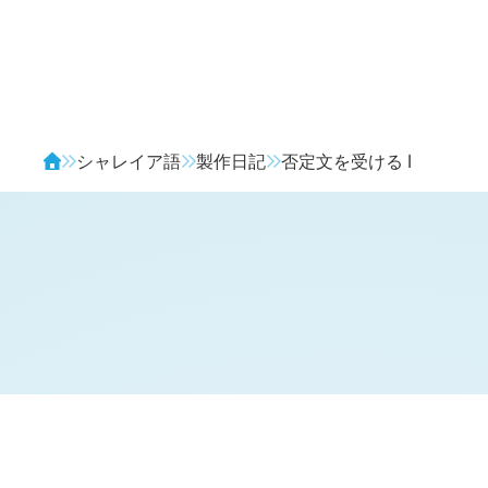
Avendia
シャレイア語
製作日記
否定文を受ける
l
H
日記 (
1569
)