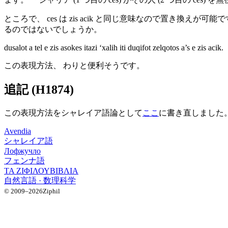
ところで、
ces
は
zis
acik
と同じ意味なので置き換えが可能です。
るのではないでしょうか。
dusalot
a
tel
e
zis
asokes
itazi
ʻxalih
iti
duqifot
zelqotos
a’s
e
zis
acik
.
この表現方法、 わりと便利そうです。
追記 (
H
1874
)
この表現方法をシャレイア語論として
ここ
に書き直しました
Avendia
シャレイア語
Лофжучло
フェンナ語
ΤΑ ΖΙΦΙΛΟΥ
ΒΙΒΛΙΑ
自然言語 · 数理科学
© 2009–2026
Ziphil