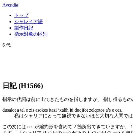
Avendia
トップ
シャレイア語
製作日記
指示対象の区別
6 代
日記 (
H
1566
)
指示の代詞は前に出てきたものを指しますが、 指し得るものが
dusalot
a
tel
e
zis
asokes
itazi
ʻxalih
iti
duqifot
zelqotos
a’s
e
ces
.
私はシャリアにとって無視できないほど大切な人間では
この文には
ces
が縮約形を含めて 2 箇所出てきていますが、 1
ます。 「シャリア (1 つ目の
ces
) がその人 (2 つ目の
ces
) を