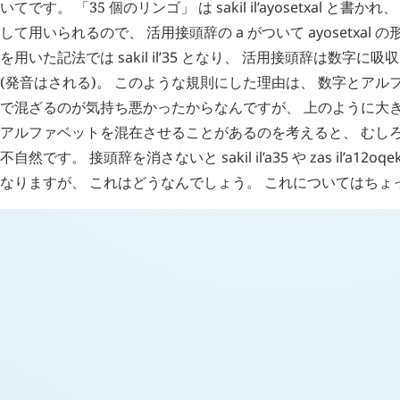
いてです。 「35 個のリンゴ」 は
sakil
il’ayosetxal
と書かれ、
して用いられるので、 活用接頭辞の
a
がついて
ayosetxal
の形
を用いた記法では
sakil
il’35
となり、 活用接頭辞は数字に吸
(発音はされる)。 このような規則にした理由は、 数字とア
で混ざるのが気持ち悪かったからなんですが、 上のように大
アルファベットを混在させることがあるのを考えると、 むし
不自然です。 接頭辞を消さないと
sakil
il’a35
や
zas
il’a12oqe
なりますが、 これはどうなんでしょう。 これについてはちょ