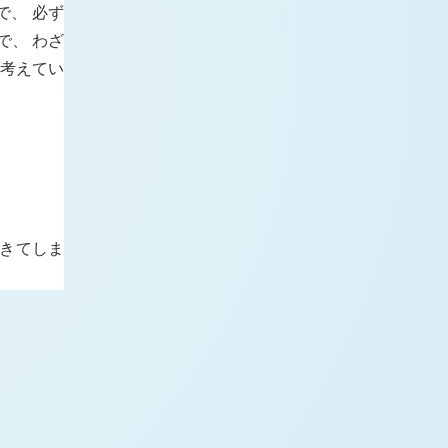
で、 必ず
で、 わざ
考えてい
てきてしま