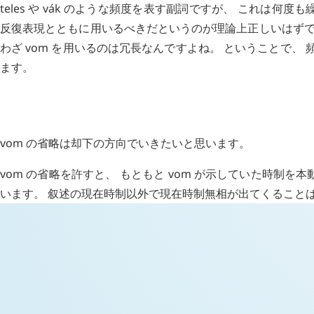
teles
や
vák
のような頻度を表す副詞ですが、 これは何度も
反復表現とともに用いるべきだというのが理論上正しいはずで
わざ
vom
を用いるのは冗長なんですよね。 ということで、 
ます。
H
日記 (新 4 年 10 月 24 日,
1416
)
vom
の省略は却下の方向でいきたいと思います。
vom
の省略を許すと、 もともと
vom
が示していた時制を本
います。 叙述の現在時制以外で現在時制無相が出てくること