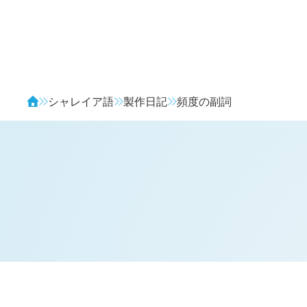
Avendia
シャレイア語
製作日記
頻度の副詞
H
日記 (新 4 年 10 月 23 日,
1415
)