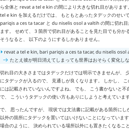
ら全体と
revat
a
tel
e
kin
の間により大きな切れ目があります。
tel
e
kin
を加えるだけでは、 もともとあったタデックのせい
pariqis
a
ces
ta
tacar
と
du
niselis
osol
a
valtih
の間に切れ目
ます。 せめて、 3 箇所で切れ目があることを見た目でも分
そうなると、 以下のようにするしかありません。
revat
a
tel
e
kin
,
bari
pariqis
a
ces
ta
tacar
,
du
niselis
osol
たとえ彼が明日消えてしまっても世界はおそらく変化し
切れ目の大きさまではタデックだけでは明示できませんが、 
にタデックが入るので、 見通しが良くなります。 しかし、 
には記載されていないんですよね。 でも、 こう書かないと不
で、 こういうタデックの使い方もありにしようと考えていま
で、 思ったんですが、 現状では文法書に記載がある箇所にし
以外の箇所にタデックを置いてはいけないことになっています。
場合のように、 決められている場所以外にも置きたくなること