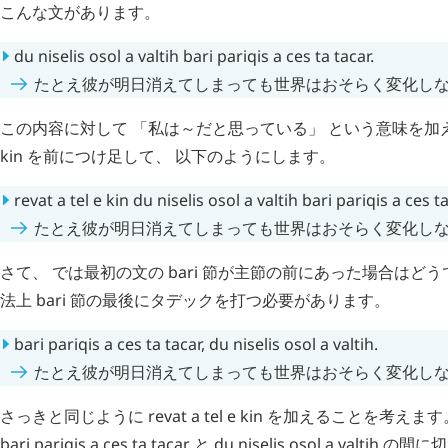
こんな文があります。
du
niselis
osol
a
valtih
bari
pariqis
a
ces
ta
tacar
.
たとえ彼が明日消えてしまっても世界はおそらく変化し
この内容に対して 「私は～だと思っている」 という意味を加
kin
を前につけ足して、 以下のようにします。
revat
a
tel
e
kin
du
niselis
osol
a
valtih
bari
pariqis
a
ces
t
たとえ彼が明日消えてしまっても世界はおそらく変化し
さて、 では最初の文の
bari
節が主節の前にあった場合はどうで
法上
bari
節の最後にタデックを打つ必要があります。
bari
pariqis
a
ces
ta
tacar
,
du
niselis
osol
a
valtih
.
たとえ彼が明日消えてしまっても世界はおそらく変化し
さっきと同じように
revat
a
tel
e
kin
を加えることを考えます
bari
pariqis
a
ces
ta
tacar
と
du
niselis
osol
a
valtih
の間に切