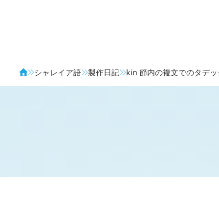
Avendia
シャレイア語
製作日記
kin
節内の複文でのタデッ
H
日記 (新 4 年 9 月 12 日,
1371
)