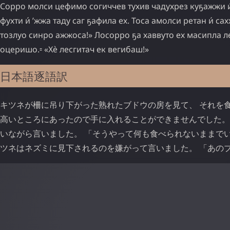
Сорро
молси
цефимо
согиччев
тухив
чадухрез
куҕажжи
и
фухти
и́
’жжа
таду
саг
ҕафила
ех
.
Тоса
амолси
ретан
и́
сах
тозлуо
синро
ажжоса
!»
Лосорро
ҕа
хаввуто
ех
масипла
л
оцеришо.⹀
«
Хѐ
лесгитач
ек
вегибаш
!»
日本語逐語訳
キツネが柵に吊り下がった熟れたブドウの房を見て、 それを
高いところにあったので手に入れることができませんでした。 
いながら言いました。 「そうやって何も食べられないままでいる
ツネはネズミに見下されるのを嫌がって言いました。 「あのブ