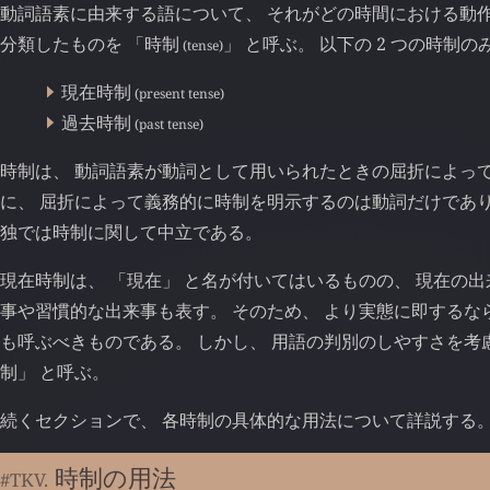
動詞語素に由来する語について、 それがどの時間における動
分類したものを 「
時制
」 と呼ぶ。 以下の 2 つの時制
(tense)
現在時制
(present tense)
過去時制
(past tense)
時制は、 動詞語素が動詞として用いられたときの屈折によって
に、 屈折によって義務的に時制を明示するのは動詞だけであり
独では時制に関して中立である。
現在時制は、 「現在」 と名が付いてはいるものの、 現在の
事や習慣的な出来事も表す。 そのため、 より実態に即するなら
も呼ぶべきものである。 しかし、 用語の判別のしやすさを考慮
制」 と呼ぶ。
続くセクションで、 各時制の具体的な用法について詳説する
時制の用法
#TKV.