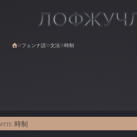
ЛОФЖУЧ
フェンナ語
文法
時制
時制
#TTF.