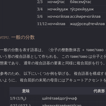
2/3
ночму̂тас
би̂всему̂тас
3/4
ночки̂ҕҕаж
ту̂среки̂ҕҕаж
5/6
ноччоги̂лав
асси̂мречоги̂лав
11/12
ноччи̂лав
жаду̂рсеце̂течи̂лав
一般の分数
#TPU.
一般の分数を表す語基は、 〈分子の整数数体言 ＋
таве
/
таво
いう形の複合語基として作られる。 この
таве
/
таво
は分子と
態素であり、 通常の複合語基の要素と同様に複合屈折を行う
参考のため、 以下にいくつか例を挙げる。 複合語基を構成す
いように、 複合屈折の末尾の母音にはアキュートアクセント
意味
代表形
1/9 (1/9
)
ши̂те́таве́догу̂ччаф
z
4/15 (4/13
)
зи̂макке́таве́хетту̂сар