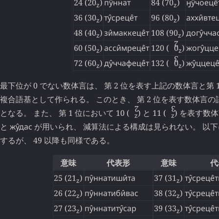
24 (20
)
пу̂ннат
84 (70
)
ӈу̂чоеце̂
z
z
36 (30
)
ту̂среце̂т
96 (80
)
аххи̂втец
z
z
48 (40
)
зи̂маккеце̂т
108 (90
)
догу̂чча
z
z
2
60 (50
)
асси̂мреце̂т
120 (
↊
0
)
жогу̂цце
z
z
3
72 (60
)
ду̂ччафеце̂т
132 (
↋
0
)
жу̂ццеце̂
z
z
最下位が 0 でない数体言は、 第 2 位を表す上記の数体言と第
複合語基として作られる。 このとき、 第 2 位を表す数体言
2
3
となる。 また、 第 1 位において 10 (
↊
) と 11 (
↋
) を表す数
z
z
と
жу̂дас
が用いられ、 減算法による構成は見られない。 以下に
するが、 49 以降も同様である。
意味
代表形
意味
代
25 (21
)
пу̂ннатиши̂та
37 (31
)
ту̂среце̂
z
z
26 (22
)
пу̂ннатиби̂вас
38 (32
)
ту̂среце̂
z
z
27 (23
)
пу̂ннатиту̂сар
39 (33
)
ту̂среце̂
z
z