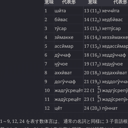
意味
代表形
意味
代表形
1
ши̂та
13 (11
)
хеччи̂та
z
2
би̂вас
14 (12
)
хедби̂вас
z
3
ту̂сар
15 (13
)
хетту̂сар
z
4
зи̂макке
16 (14
)
хеззи̂макке
z
5
асси̂мар
17 (15
)
хедасси̂ма
z
6
ду̂ччаф
18 (16
)
хедду̂ччаф
z
7
ӈу̂чое
19 (17
)
хедӈу̂чое
z
8
аххи̂ват
20 (18
)
хедаххи̂ват
z
9
догу̂ччаф
21 (19
)
хеддогу̂чч
z
2
10
жадгу̂среце̂т
22 (1
↊
)
жадгу̂срепу
z
3
11
жаду̂среце̂т
23 (1
↋
)
жаду̂срепу̂
z
12
це̂т
24 (20
)
пу̂ннат
z
1～9, 12, 24 を表す数体言は、 通常の名詞と同様に 3 子