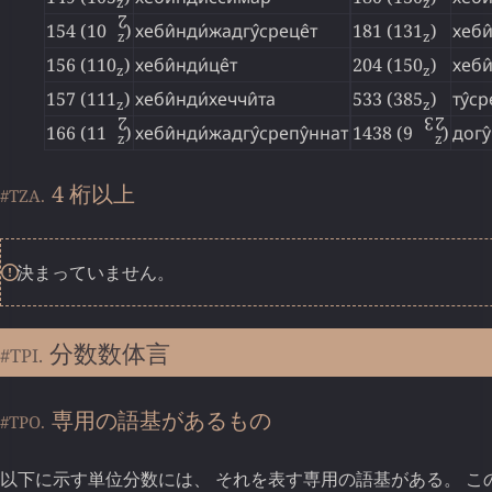
z
z
2
154 (10
↊
)
хеби̂нди́жадгу̂среце̂т
181 (131
)
хеби̂
z
z
156 (110
)
хеби̂нди́це̂т
204 (150
)
хеби
z
z
157 (111
)
хеби̂нди́хеччи̂та
533 (385
)
ту̂ср
z
z
2
3
2
166 (11
↊
)
хеби̂нди́жадгу̂срепу̂ннат
1438 (9
↋
↊
)
догу
z
z
4 桁以上
#TZA.
決まっていません。
分数数体言
#TPI.
専用の語基があるもの
#TPO.
以下に示す単位分数には、 それを表す専用の語基がある。 このうちの 1