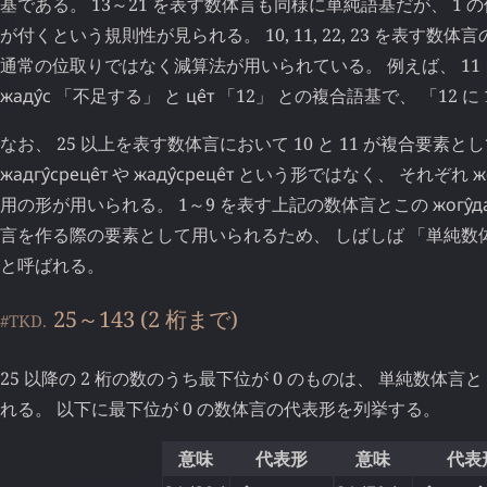
基である。 13～21 を表す数体言も同様に単純語基だが、 1
が付くという規則性が見られる。 10, 11, 22, 23 を表す
通常の位取りではなく減算法が用いられている。 例えば、 11
жаду̂с
「不足する」 と
це̂т
「12」 との複合語基で、 「12 に
なお、 25 以上を表す数体言において 10 と 11 が複合要素
жадгу̂среце̂т
や
жаду̂среце̂т
という形ではなく、 それぞれ
ж
用の形が用いられる。 1～9 を表す上記の数体言とこの
жогу̂д
言を作る際の要素として用いられるため、 しばしば 「
単純数
と呼ばれる。
25～143 (2 桁まで)
#TKD.
25 以降の 2 桁の数のうち最下位が 0 のものは、 単純数体言と
れる。 以下に最下位が 0 の数体言の代表形を列挙する。
意味
代表形
意味
代表