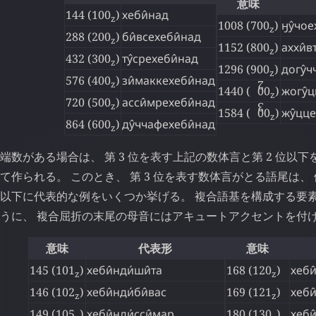
意味
144 (100
)
хеби̂над
z
1008 (700
)
ӈу̂чое
z
288 (200
)
би̂всехеби̂над
z
1152 (800
)
аххи̂в
z
432 (300
)
ту̂срехеби̂над
z
1296 (900
)
догу̂
z
576 (400
)
зи̂маккехеби̂над
z
2
1440 (
↊
00
)
жогу̂ц
z
720 (500
)
асси̂мрехеби̂над
z
3
1584 (
↋
00
)
жу̂цце
z
864 (600
)
ду̂ччафехеби̂над
z
端数がある場合は、 第 3 位を表す上記の数体言と第 2 位以
て作られる。 このとき、 第 3 位を表す数体言がとる語尾は、
以下に代表的な例をいくつか挙げる。 複合語基を構成する要
うに、 複合屈折の末尾の母音にはアキュートアクセントを付
意味
代表形
意味
145 (101
)
хеби̂нди́ши̂та
168 (120
)
хеби
z
z
146 (102
)
хеби̂нди́би̂вас
169 (121
)
хеби
z
z
149 (105
)
хеби̂нди́сси̂мар
180 (130
)
хеби̂