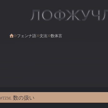
ЛОФЖУЧ
フェンナ語
文法
数体言
数の扱い
#TZM.