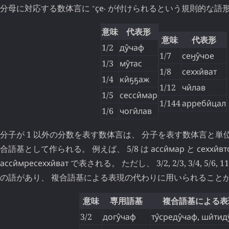
⁎
分母に対応する数体言に
ҫе‧
が付けられるという規則的な語
意味
代表形
意味
代表形
1/2
ду̂чаф
1/7
сеӈу̂чое
1/3
му̂тас
1/8
сеххи̂ват
1/4
ки̂ҕҕаж
1/12
чи̂лав
1/5
сесси̂мар
1/144
арреби̂цал
1/6
чоги̂лав
分子が 1 以外の分数を表す数体言は、 分子を表す数体言と
合語基として作られる。 例えば、 5/8 は
асси̂мар
と
сеххи̂вт
асси̂мресеххи̂ват
で表される。 ただし、 3/2, 2/3, 3/4, 5/6
の語があり、 複合語基による表現の代わりに用いられること
意味
専用語基
複合語基による表
3/2
догу̂чаф
ту̂среду̂чаф
,
ши̂тид