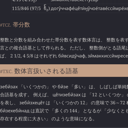
z
3
115/846 (97/5
↋
6
)
догу̂ччафе́це̂ти́ӈу̂чое́таве́сси̂мре́х
z
帯分数
#TCZ.
整数と分数を組み合わせた帯分数を表す数体言は、 整数を表
言との複合語基として作られる。 ただし、 整数側がとる語尾
ば、 2 1/2, 4 5/8 はそれぞれ
би̂всиду̂чаф
,
зи̂маккисси̂мресе
数体言扱いされる語基
#TXC.
зеби̂зах
「いくつかの」 や
би̂зе
「多い」 は、 しばしば単
合語基を成す。 例えば、
це̂тизеби̂зах
は 「12 といくつか」 
を表し、
зеби̂зхеце̂т
は 「いくつかの 12」 の意味で 36～7
би̂зехеби̂над
は直訳で 「多くの 144」 となるが 「少なくとも
存在する程度に大きい」 のような意味になる。