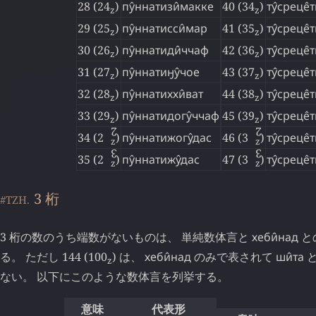
28 (24
)
пу̂ннатизи̂макке
40 (34
)
ту̂среце̂
z
z
29 (25
)
пу̂ннатисси̂мар
41 (35
)
ту̂среце̂
z
z
30 (26
)
пу̂ннатиди̂ччаф
42 (36
)
ту̂среце̂
z
z
31 (27
)
пу̂ннатиӈу̂чое
43 (37
)
ту̂среце̂
z
z
32 (28
)
пу̂ннатиххи̂ват
44 (38
)
ту̂среце̂
z
z
33 (29
)
пу̂ннатидогу̂ччаф
45 (39
)
ту̂среце̂
z
z
2
2
34 (2
↊
)
пу̂ннатижогу̂дас
46 (3
↊
)
ту̂среце̂
z
z
3
3
35 (2
↋
)
пу̂ннатижу̂дас
47 (3
↋
)
ту̂среце̂
z
z
3 桁
#TZH.
3 桁の数のうち端数がないものは、 単純数体言と
хеби̂над
と
る。 ただし 144 (100
) は、
хеби̂над
のみで表されて
ши̂та
と
z
ない。 以下にこのような数体言を列挙する。
意味
代表形