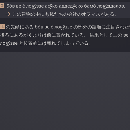
Бо̀в
ве
ѐ
лоҕу̂ззе
асу̂ко
аддеду̂ско
бамо̀
лоҕу̂ддалов
.
この建物の中にも私たちの会社のオフィスがある。
の先頭にある
бо̀в
ве
ѐ
лоҕу̂ззе
の部分の語順に注目された
2
後ろにあるが
ѐ
よりは前に置かれている。 結果としてこの
ве
лоҕу̂ззе
と位置的には離れてしまっている。