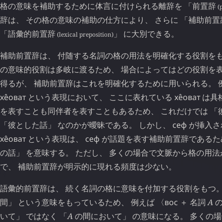
格の意味を補助するために体言に付けられる離辞を 「
前置辞
(p
辞は、 その格の意味の補助の仕方により、 さらに 「
補助前置
「
語彙的前置辞
」 に大別できる。
(lexical preposition)
補助前置辞は、 付随する名詞の格の用法を明確化する役割をも
の意味的役割は多岐に渡るため、 場合によってはどの役割を
得るが、 補助前置辞はこれを明確化するために用いられる。 
хе̂оват
という表現において、 ここに表れている
хе̂оват
は具
を表すことも同伴者を表すこともあるため、 これだけでは 「
「彼とした話」 なのかが曖昧である。 しかし、
сеф
が挿入さ
хе̂оват
という表現は、
сеф
が話題を表す補助前置辞であるため
の話」 を意味する。 ただし、 多くの場合で文脈から格の用
で、 補助前置辞が明示的に現れる頻度は少ない。
語彙的前置辞は、 続く名詞の格に意味を付加する役割をもつ。
間」 という意味をもっているため、 例えば 〈
вос
＋ 名詞
A
の
いて」 ではなく 「
A
の間において」 の意味になる。 多くの