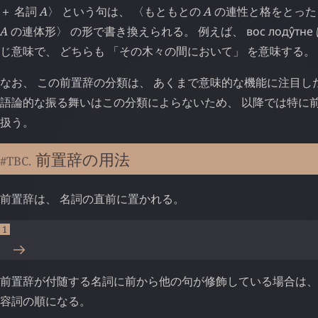
＋ 名詞
A
〉 という句は、 〈もともとの
A
の連性と格をとっ
A
の連体形〉 の形で書き換えられる。 例えば、
вос
лоду̂тне
じ意味で、 どちらも 「その木々の間において」 を意味する。
なお、 この前置辞の分類は、 あくまで意味的な機能に注目し
語論的な振る舞いはこの分類によらないため、 以降では特に
扱う。
前置辞の用法
#TBC.
前置辞は、 名詞の直前に置かれる。
前置辞が付随する名詞に前から他の句が修飾している場合は、
容詞の順になる。