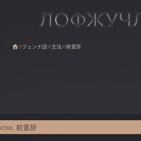
ЛОФЖУЧ
フェンナ語
文法
前置辞
前置辞
#TBB.