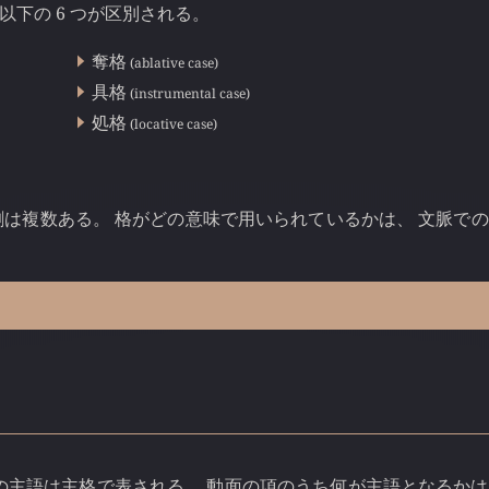
 以下の 6 つが区別される。
奪格
(ablative case)
具格
(instrumental case)
処格
(locative case)
割は複数ある。 格がどの意味で用いられているかは、 文脈で
の主語は主格で表される。 動面の項のうち何が主語となるか