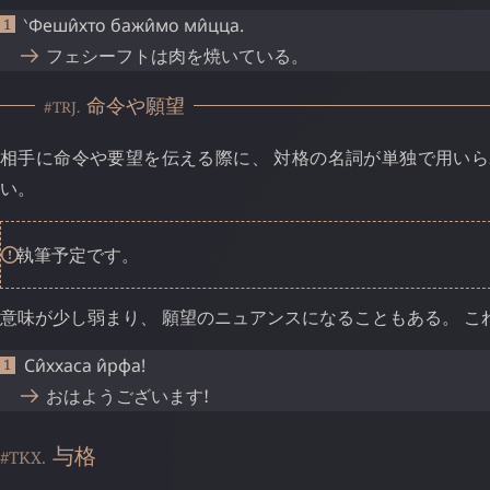
‵Феши̂хто
бажи̂мо
ми̂цца
.
フェシーフトは肉を焼いている。
命令や願望
#TRJ.
相手に命令や要望を伝える際に、 対格の名詞が単独で用い
い。
執筆予定です。
意味が少し弱まり、 願望のニュアンスになることもある。 
Си̂ххаса
и̂рфа
!
おはようございます!
与格
#TKX.