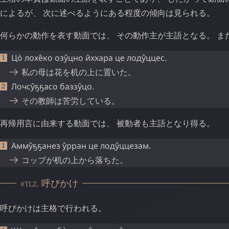
によるが、 次に述べるようにある程度の傾向は見られる。
何らかの動作を表す動面では、 その動作主が主語となる。 ま
Цо̀
лохе̂ко
озу̂цно
и̂ххара
це
лоду̂ццес
.
私の母は花を机の上に置いた。
Лочсу̂ҕҕасо
баззу̂цо
.
その教師は苦労している。
再帰用言に由来する動面では、 被動者も主語となり得る。
Амму̂ҕҕанез
у̂рран
це
лоду̂ццезам
.
コップが机の上から落ちた。
呼びかけ
#TLZ.
呼びかけは主格で行われる。