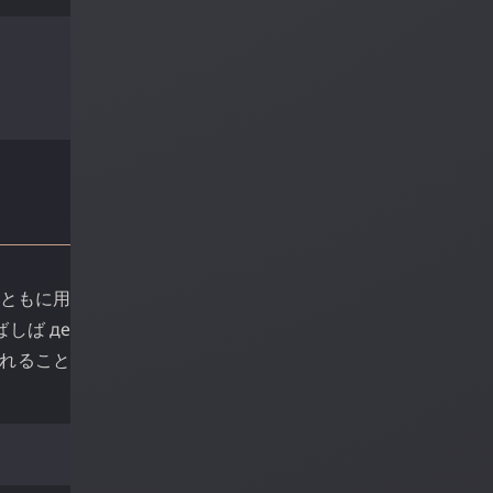
とともに用
ばしば
де
されること