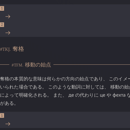
奪格
#TKJ.
移動の始点
#TFM.
奪格の本質的な意味は何らかの方向の始点であり、 このイメ
いられた場合である。 このような動詞に対しては、 移動の始
によって明確化される。 また、
де
の代わりに
це
や
фехта
がある。