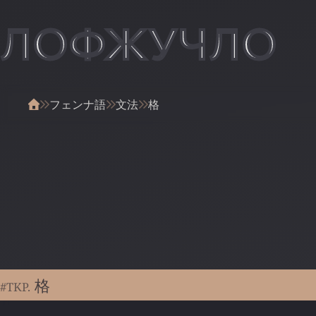
ЛОФЖУЧЛО
フェンナ語
文法
格
格
#TKP.