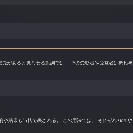
授受があると見なせる動詞では、 その受取者や受益者は概ね
的や結果も与格で表される。 この用法では、 それぞれ
чел