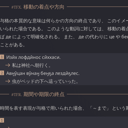
移動の着点や方向
#TFX.
与格の本質的な意味は何らかの方向の終点であり、 このイメ
いられた場合である。 このような動詞に対しては、 移動の着
ば
де
によって明確化される。 また、
де
の代わりに
це
や
бе
ことがある。
Изи̂х
лофди̂нос
си̂ххаси
.
私は神社へ朝行く。
Авӈу̂цан
ву̂наӈ
беӈҕа
лезди̂ҕлес
.
虫がベッドの下へ這っていった。
期間や期限の終点
#TFR.
時間を表す表現が与格で用いられた場合、 「～まで」 という