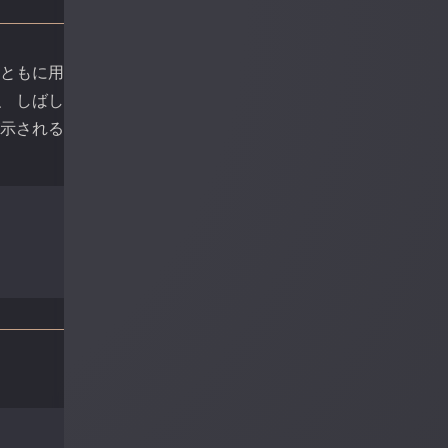
とともに用
、 しばし
が示される