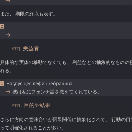
また、 期限の終点も表す。
受益者
#TFJ.
具体的な実体の移動でなくても、 利益などの抽象的なものの
れる。
Чаҕҕу̂с
цес
лефи̂ннео̂рашша
.
彼は私にフェンナ語を教えてくれている。
目的や結果
#TFL.
さらに方向の意味合いが因果関係に抽象化されて、 行動の目
って明確化されることが多い。