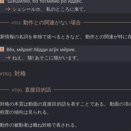
‵Шеши̂лхо
,
бо̀
тосми̂мо
ро
и̂ддес
.
シェシールホ、 私のところに来て。
動作との関連がない場合
#TLT.
新情報の名詞を単独で述べるときなど、 動作との関連が特に
Ве̂х
,
ми̂рее
!
Хе̂дди
асу̂к
ми̂рее
.
ねえ、 猫! あそこに猫がいます。
対格
#TKQ.
直接目的語
#TQG.
対格の本質は動面の直接目的語を表すことである。 動面の項
程度の傾向は見られる。
動作の被動者は概ね対格で表される。