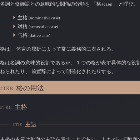
名詞と修飾語との意味的な関係の分類を 「
格
」 と呼び、
(case)
主格
(nominative case)
対格
(accusative case)
与格
(dative case)
格は、 体言の屈折によって常に義務的に表される。
格は名詞の意味的役割であるが、 1 つの格が表す具体的な役
ねられたり、 前置辞によって明確化されたりする。
格の用法
#TKB.
主格
#TKC.
主語
#TLS.
主格の本質は動面の主語を表すことであり、 したがって動面