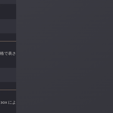
与格で表さ
や
зох
によ