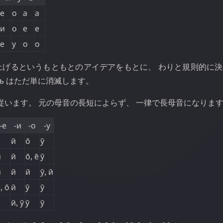
е
о
а
а
и
о
е
е
е
у
о
о
階上げるというもともとのアイデアをもとに、 わりと規則的に
ъ
はただ単に消滅します。
に従います。 元の母音の長短によらず、 一律で長母音になりま
-е
-и
-о
-у
̄
ӣ
о̄
ӯ
̄
ӣ
о̄
,
е̄
ӯ
̄
ӣ
ӣ
ӯ
,
ӣ
̄
,
о̄
ӣ
ӯ
ӯ
ӣ
,
ӯ
ӯ
ӯ