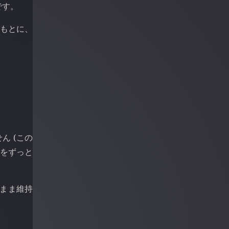
です。
をもとに、
ん (この
かをずっと
のまま維持