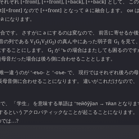
れぞれ [+front], [++front], [+back], [++back] として、
nt][+front] なので [++front] となって
ӣ
に融合します。
ои
は 
の
ӣ
になります。
場合です。 さすがに
а
にするのは変なので、 前舌に寄せるか
音の列である V
G
V
(G
) の真ん中にあった弱子音 G
を見て、
1
1
2
2
1
⁎
することにします。 G
が
ъ
の場合はまたしても困るのです
1
短母音だった場合は後ろ側に合わせることとします。
⁎
⁎
 唯一違うのが
-еъо-
と
-оъе-
で、 現行ではそれぞれ後ろの
長母音側に合わせることになります。 違いがこれだけなので、
⁎
で、 「学生」 を意味する単語は
тейо̄ўўал
→
тӣал
となりま
するというアクロバティックなことが起こることになります。
のでは
?
…