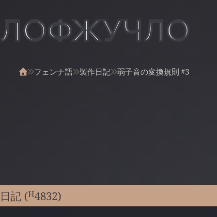
ЛОФЖУЧЛО
#
フェンナ語
製作日記
弱子音の変換規則
3
H
日記 (
4832
)