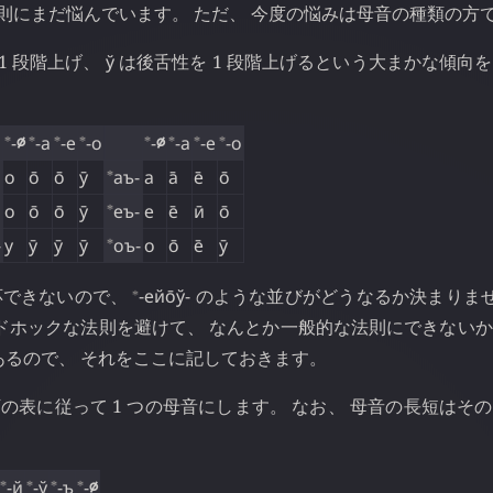
則にまだ悩んでいます。 ただ、 今度の悩みは母音の種類の方
1 段階上げ、
ў
は後舌性を 1 段階上げるという大まかな傾向
⁎
⁎
⁎
⁎
⁎
⁎
⁎
⁎
-
∅
-а
-е
-о
-
∅
-а
-е
-о
⁎
о
о̄
о̄
ӯ
аъ-
а
а̄
е̄
о̄
⁎
о
о̄
о̄
ӯ
еъ-
е
е̄
ӣ
о̄
⁎
-
у
ӯ
ӯ
ӯ
оъ-
о
о̄
е̄
ӯ
⁎
対応できないので、
-ейо̄ў-
のような並びがどうなるか決まりませ
 アドホックな法則を避けて、 なんとか一般的な法則にできない
あるので、 それをここに記しておきます。
 を下の表に従って 1 つの母音にします。 なお、 母音の長短はそ
⁎
⁎
⁎
⁎
-й
-ў
-ъ
-
∅