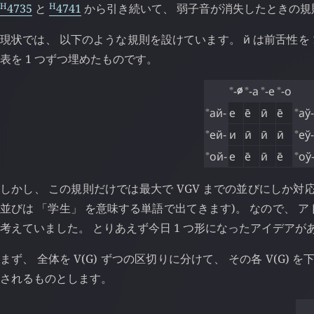
H
H
4735
と
4741
から引き続いて、 弱子音が消失したときの規
現状では、 以下のような規則を設けています。
й
は前舌性を 
表を 1 つずつ埋めたものです。
⁎
⁎
⁎
⁎
-
∅
-а
-е
-о
⁎
⁎
ай-
е
е̄
ӣ
е̄
аў-
⁎
⁎
ей-
и
ӣ
ӣ
ӣ
еў-
⁎
⁎
ой-
е
е̄
ӣ
е̄
оў
しかし、 この規則だけでは最大で VGV までの並びにしか
並びは 「学生」 を意味する単語で出てきます)。 なので、
考えていました。 とりあえず今日 1 つ形になったアイデアが
まず、 全体を V(G) ずつの区切りに分けて、 その各 V(G)
されるものとします。