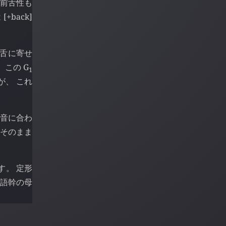
 この前舌性も
[+back]
後舌に寄せ
 この G
1
が、 これ
母音に合わ
 そのまま
す。 定形
 語幹の母