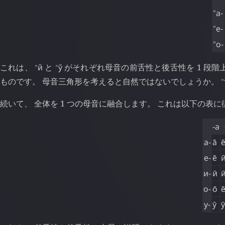
⁎
а-
⁎
е-
⁎
о-
⁎
⁎
これは、
й
と
ў
がそれぞれ母音の前舌性と後舌性を 1 段
⁎
ものです。 母音三角形を考えると自然ではないでしょうか。
続いて、 全体を 1 つの母音に融合します。 これは以下の表
-а
а-
а̄
е
е-
е̄
и
и-
ӣ
и
о-
о̄
е
у-
ӯ
ӯ