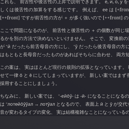
これも、 前舌性や後舌性の上昇で説明できます。
е
,
и
,
о
,
у
をそ
しくは後舌性の加算をする感じです。 例えば、
ее
は [+fro
[++front] ですが前舌性の方が ＋ が多く強いので [++front] 
ここで問題になるのが、 前舌性と後舌性の ＋ の個数が同じ
るかを別の方法で決めないといけません。 そこで、 変換前の
⁎
⁎
が
й
だったら前舌母音の方にし、
ў
だったら後舌母音の方に
はもともと長母音だったものがあればそちらに合わせ、 両方
この案は、 実はほとんど現行の規則の拡張となっています。
せて一律
о̄
と
е̄
にしてしまっていますが、 新しい案ではまず
採用することにしましょう。
⁎
ちなみに、 新しい案では、
-ейо̄ў-
は
-ӣ-
になることになるの
⁎
は
лоте̷йо̄ўўал
→
лотӯал
となるので、 表面上
ӣ
と
ӯ
が交代
音が変わるタイプの変化、 実は結構複雑なことになっている