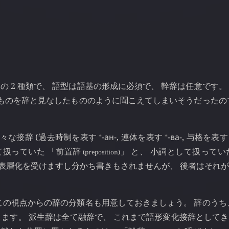
 の 2 種類で、 語型は語基の形成に必須で、 幹辞は任意です。
のものを辞と見なしたもののように聞こえてしまいそうだったの
⁎
⁎
々な接辞 (過去時制を表す
-ан-
, 連体を表す
-ва-
, 与格を表
て扱っていた 「前置辞
」 と、 小詞として扱ってい
(preposition)
て表層化を受けますし分かち書きもされませんが、 後者はそれ
この視点からの辞の分類名も用意しておきましょう。 辞のうち
します。 派生辞は全て融辞で、 これまで語形変化接辞として