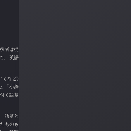
 後者は従
で、 英語
⁎
す
-ҫ
など)
た 「小辞
が付く語基
、 語基と
きたものも