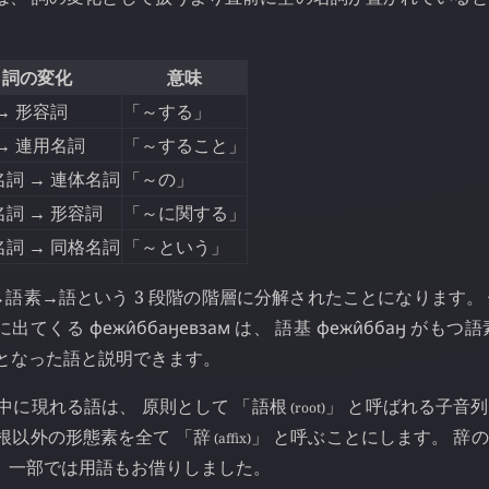
詞の変化
意味
形容詞
「～する」
→
連用名詞
「～すること」
→
名詞
連体名詞
「～の」
→
名詞
形容詞
「～に関する」
→
名詞
同格名詞
「～という」
→
語素
語という 3 段階の階層に分解されたことになります。
→
→
現に出てくる
фежи̂ббаӈевзам
は、 語基
фежи̂ббаӈ
がもつ語
となった語と説明できます。
中に現れる語は、 原則として 「語根
」 と呼ばれる子音
(root)
根以外の形態素を全て 「辞
」 と呼ぶことにします。 辞
(affix)
、 一部では用語もお借りしました。