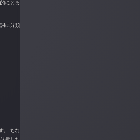
質的にとる
述詞に分類
す。 ちな
と分析した