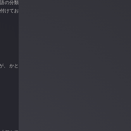
 語の分類
を付けてお
が、 かと