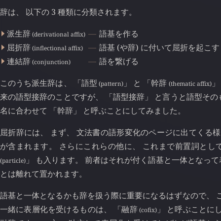
辞は、 以下の 3 種類に分類されます。
派生辞
語基を作る
(derivational affix)
屈折辞
語基 (や辞) に付いて屈折を起こす
(inflectional affix)
連結辞
語を繋げる
(conjunction)
このうち派生辞は、 「語型
」 と 「幹辞
」
(pattern)
(thematic affix)
来の語型接辞のことですが、 「語型接辞」 と言うと語型そ
名に合わせて 「幹辞」 と呼ぶことにしてみました。
屈折辞には、 まず、 文法書の語形変化のページに出てくる様
が含まれます。 さらにこれらの他に、 これまで前置詞とし
」 も入ります。 前者はそれが付く語基と一体となっ
(particle)
とは離れて置かれます。
語基と一体となるかも辞を扱う際に重要になるはずなので、 
一緒に表層化を受けるものは、 「融辞
」 と呼ぶことに
(cofix)