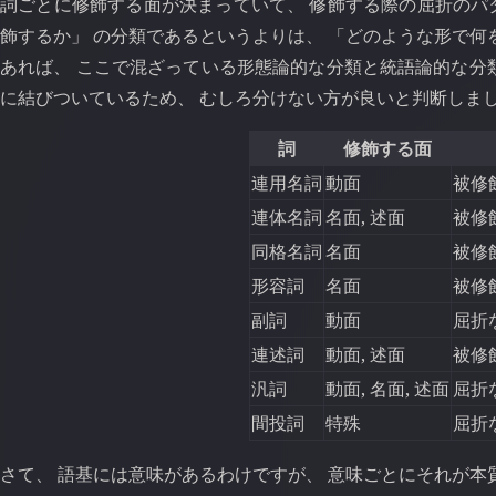
詞ごとに修飾する面が決まっていて、 修飾する際の屈折のパタ
飾するか」 の分類であるというよりは、 「どのような形で何
あれば、 ここで混ざっている形態論的な分類と統語論的な分
に結びついているため、 むしろ分けない方が良いと判断しま
詞
修飾する面
連用名詞
動面
被修
連体名詞
名面, 述面
被修
同格名詞
名面
被修
形容詞
名面
被修
副詞
動面
屈折
連述詞
動面, 述面
被修
汎詞
動面, 名面, 述面
屈折
間投詞
特殊
屈折
さて、 語基には意味があるわけですが、 意味ごとにそれが本質