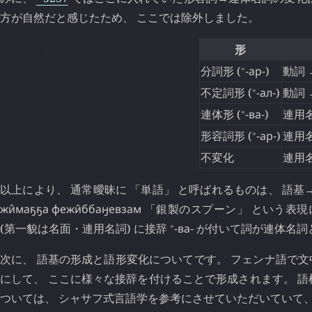
方が自然だと感じたため、 ここでは除外しました。
形
⁎
分詞形 (
-ар-
)
動詞
⁎
不定詞形 (
-ал-
)
動詞
⁎
連体形 (
-ва-
)
連用
⁎
形容詞形 (
-ар-
)
連用
不変化
連用
以上により、 通常曖昧に 「単語」 と呼ばれるものは、 語基
жи̂маҕҕа
фежи̂ббаӈевзам
「銀製のスプーン」 という表
⁎
(第一貌は名面・連用名詞) に接辞
-ва-
が付いて詞が連体名詞
次に、 語基の形成と語形変化についてです。 フェンナ語で文
にして、 ここに様々な接辞を付けることで形成されます。 語
ついては、 シャサフ式言語学を参考にさせていただいていて