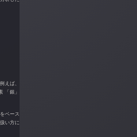
 例えば、
素 「銀」
列をベース
の扱い方に