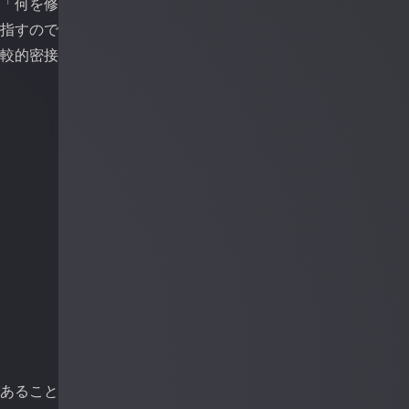
 「何を修
目指すので
比較的密接
であること