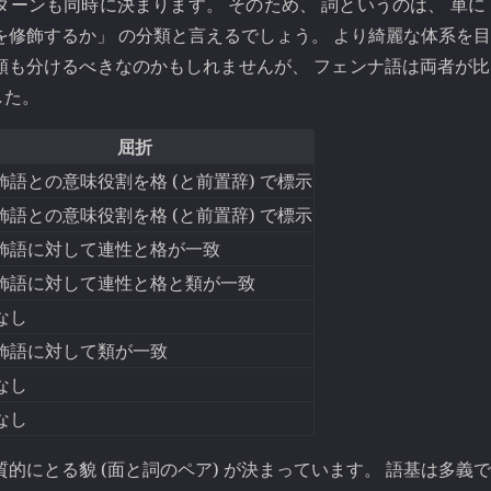
ーンも同時に決まります。 そのため、 詞というのは、 単に
を修飾するか」 の分類と言えるでしょう。 より綺麗な体系を
類も分けるべきなのかもしれませんが、 フェンナ語は両者が
した。
屈折
飾語との意味役割を格 (と前置辞) で標示
飾語との意味役割を格 (と前置辞) で標示
飾語に対して連性と格が一致
飾語に対して連性と格と類が一致
なし
飾語に対して類が一致
なし
なし
的にとる貌 (面と詞のペア) が決まっています。 語基は多義