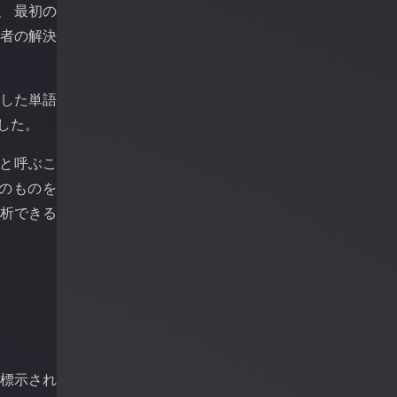
、 最初の
後者の解決
立した単語
した。
 と呼ぶこ
態のものを
分析できる
び標示され