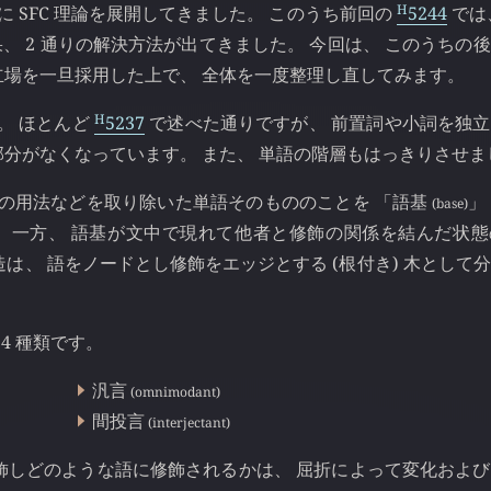
H
 SFC 理論を展開してきました。 このうち前回の
5244
では
 2 通りの解決方法が出てきました。 今回は、 このうちの
立場を一旦採用した上で、 全体を一度整理し直してみます。
H
。 ほとんど
5237
で述べた通りですが、 前置詞や小詞を独
分がなくなっています。 また、 単語の階層もはっきりさせま
での用法などを取り除いた単語そのもののことを 「語基
」
(base)
す。 一方、 語基が文中で現れて他者と修飾の関係を結んだ状
造は、 語をノードとし修飾をエッジとする (根付き) 木として
4 種類です。
汎言
(omnimodant)
間投言
(interjectant)
飾しどのような語に修飾されるかは、 屈折によって変化およ