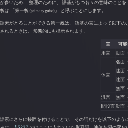
が多いため、 整理のために、 語基がもつ各々の意味のことを
貌は 「第一貌
」 と呼ぶことにします。
(primary guise)
語素がとることができる第一貌は、 語基の言によって以下の
されるときは、 形態的にも標示されます。
言
可能
用言
動面
名面
述面
体言
述面
無面
汎言
無面
間投言
動面
語素にさらに接辞を付けることで、 その詞だけを以下のよう
H
みに、
5237
ではここに入れていた形容詞
連体名詞の変化
→