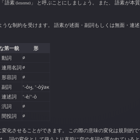
 「語素
」 と呼ぶことにしましょう。 また、 語素が本
(lexeme)
ような制約を受けます。 語素が述面・副詞もしくは無面・連
な第一貌
形
・動詞
∅
・連用名詞
∅
・形容詞
∅
⁎
⁎
・副詞
-о̀ӈ
,
-о̀ўак
⁎
⁎
・連述詞
-ѐ
/
-о̀
・汎詞
∅
・間投詞
∅
に変化させることができます。 この際の意味の変化は規則的で
は、 詞の変化として扱うより直前に空の名詞が置かれている