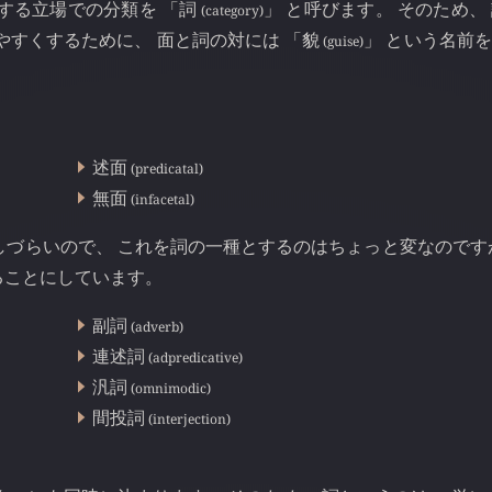
飾する立場での分類を 「詞
」 と呼びます。 そのため、
(category)
やすくするために、 面と詞の対には 「貌
」 という名前
(guise)
述面
(predicatal)
無面
(infacetal)
明しづらいので、 これを詞の一種とするのはちょっと変なのです
ることにしています。
副詞
(adverb)
連述詞
(adpredicative)
汎詞
(omnimodic)
間投詞
(interjection)