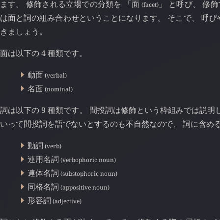
ます。 修飾される立場での分類を 「面
」 と呼び、 修
(facet)
は面と詞の組み合わせということになります。 そこで、 呼び
きましょう。
面は以下の 4 種類です。
動面
(verbal)
名面
(nominal)
詞は以下の 9 種類です。 間投詞は修飾という枠組みでは説
いって間投詞を語でないとするのも不自然なので、 詞に含め
動詞
(verb)
連用名詞
(verbophoric noun)
連体名詞
(substophoric noun)
同格名詞
(appositive noun)
形容詞
(adjective)