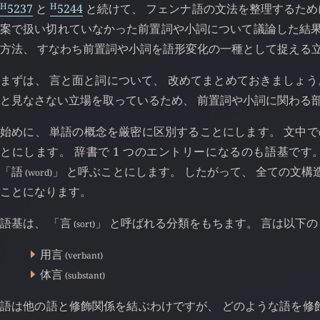
H
H
5237
と
5244
と続けて、 フェンナ語の文法を整理するために
案で扱い切れていなかった前置詞や小詞について議論した結果、
方法、 すなわち前置詞や小詞を語形変化の一種として捉える
まずは、 言と面と詞について、 改めてまとめておきましょう
と見なさない立場を取っているため、 前置詞や小詞に関わる部
始めに、 単語の概念を厳密に区別することにします。 文中
とにします。 辞書で 1 つのエントリーになるのも語基で
「語
」 と呼ぶことにします。 したがって、 全ての文構
(word)
ことになります。
語基は、 「言
」 と呼ばれる分類をもちます。 言は以下の 
(sort)
用言
(verbant)
体言
(substant)
語は他の語と修飾関係を結ぶわけですが、 どのような語を修