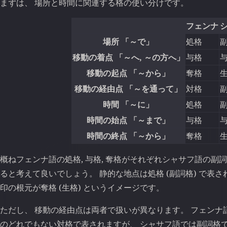
まずは、 場所と時間に関連する格の使い分けです。
フェンナ
場所 「～で」
処格
移動の着点 「～へ, ～の方へ」
与格
移動の起点 「～から」
奪格
移動の経由点 「～を通って」
対格
時間 「～に」
処格
時間の始点 「～まで」
与格
時間の終点 「～から」
奪格
概ねフェンナ語の処格, 与格, 奪格がそれぞれシャサフ語の副詞格
ると考えて良いでしょう。 静的な地点は処格 (副詞格) で表さ
印の根元が奪格 (生格) というイメージです。
ただし、 移動の経由点は両者で扱いが異なります。 フェンナ語
のどれでもない対格で表されますが、 シャサフ語では副詞格で