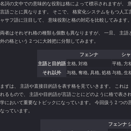
名詞の文中での意味的な役割は格によって標示されますが、 
言語ごとに異なります。 そこで、 格変化システムをもつ人工
ャサフ語に注目して、 意味役割と格の対応を比較してみます
両者はそれぞれ格の種類も個数も異なりますが、 一旦、 主語
外の格という 2 つに大雑把に分類してみます。
フェンナ
シャ
主語と目的語
主格, 対格
平格, 方
それ以外
与格, 奪格, 具格, 処格
与格, 生
まずは、 主語や直接目的語を表す格を見ていきます。 これは 
れるもので、 主語や目的語が言語ごとにどのように格で表され
学において重要なトピックになっています。 今回扱う 2 つ
なっています。
フェンナ