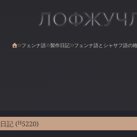
ЛОФЖУЧ
フェンナ語
製作日記
フェンナ語とシャサフ語の
H
日記 (
5220
)