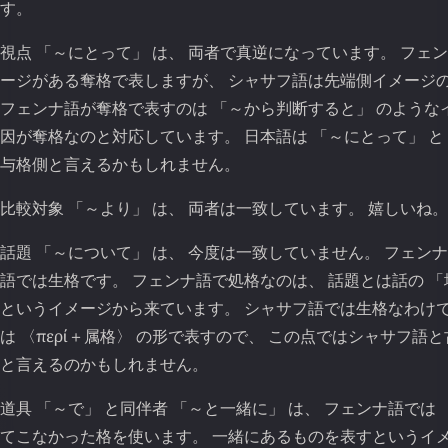
す。
視点 「～にとって」 は、 両者で真逆になっています。 フェ
ージがある奪格で表しますが、 シャサフ語は先端側イメージ
フェンナ語が奪格で表すのは 「～から判断すると」 のような
因が奪格なのと対応しています。 日本語は 「～にとって」 と
与格側と言えるかもしれません。
比較対象 「～より」 は、 両者は一致しています。 嬉しいね。
話題 「～について」 は、 今度は一致していません。 フェン
語では生格です。 フェンナ語で処格なのは、 話題とは話の 「
というイメージから来ています。 シャサフ語では生格なわけで
は 〈περί
属格〉 の形で表すので、 この点ではシャサフ語
＋
と言えるのかもしれません。
道具 「～で」 と同伴者 「～と一緒に」 は、 フェンナ語では
てこなかった格を使います。 一緒にあるものを表すというイ