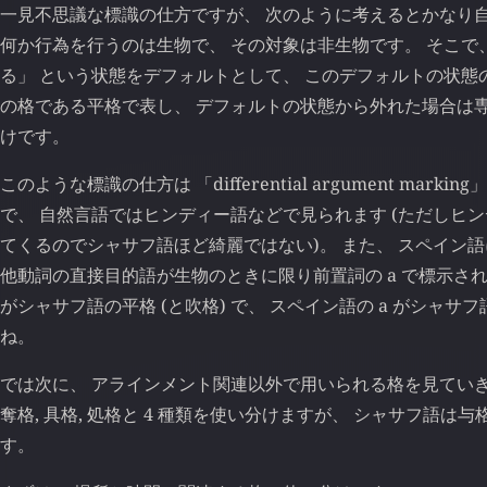
一見不思議な標識の仕方ですが、 次のように考えるとかなり自
何か行為を行うのは生物で、 その対象は非生物です。 そこで
る」 という状態をデフォルトとして、 このデフォルトの状態
の格である平格で表し、 デフォルトの状態から外れた場合は
けです。
このような標識の仕方は 「differential argument mark
で、 自然言語ではヒンディー語などで見られます (ただしヒ
てくるのでシャサフ語ほど綺麗ではない)。 また、 スペイン
他動詞の直接目的語が生物のときに限り前置詞の a で標示さ
がシャサフ語の平格 (と吹格) で、 スペイン語の a がシャ
ね。
では次に、 アラインメント関連以外で用いられる格を見ていき
奪格, 具格, 処格と 4 種類を使い分けますが、 シャサフ語は与格,
す。