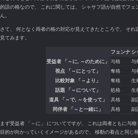
的語の格なので、 これに関しては、 シャサフ語が自然でフェ
ん。
さて、 何となく両者の格の対応が見えてきたところで、 それ
見てみます。
フェンナ
シ
受益者 「～に, ～のために」
与格
与
視点 「～にとって」
奪格
与
比較対象 「～より」
奪格
生
話題 「～について」
処格
生
道具 「～で, ～を使って」
具格
副
同伴者 「～と一緒に」
具格
副
まず受益者 「～に」 についてですが、 これは両者ともに与格
目的が向かっていくイメージがあるので、 移動の着点と同じ